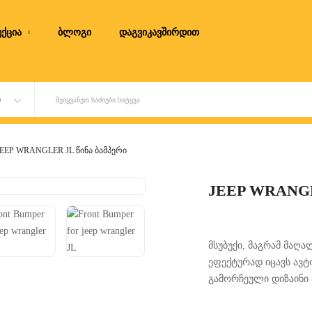
ქცია
ბლოგი
დაგვიკავშირდით
Ი
ᲨᲔᲘᲧᲕᲐᲜᲔᲗ ᲡᲐᲫᲘᲔᲑᲘ ᲡᲘᲢᲧᲕᲐ
JEEP WRANGLER JL წინა ბამპერი
JEEP WRANGL
მსუბუქი, მაგრამ მაღა
ეფექტურად იცავს ავტ
გამორჩეული დიზაინი 
შესაძლებლობებს Off-