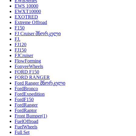
EWBSeries
EWS 10000
EWXT10000
EXOTRED
Extreme Offroad
F150
FJ Cruiser შნორკელი
FJ.
FJ120
FJ150
FJCruiser
FlowForming
FonyeeWheels
FORD F150
FORD RANGER
Ford Ranger შნორკელი
FordBronco
FordExpedition
FordF150
FordRanger
FordRaptor
Front Bumper
(1)
FuelOffroad
FuelWheels
Full Set