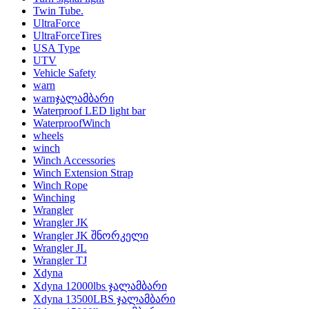
Twin Tube.
UltraForce
UltraForceTires
USA Type
UTV
Vehicle Safety
warn
warnჯალამბარი
Waterproof LED light bar
WaterproofWinch
wheels
winch
Winch Accessories
Winch Extension Strap
Winch Rope
Winching
Wrangler
Wrangler JK
Wrangler JK შნორკელი
Wrangler JL
Wrangler TJ
Xdyna
Xdyna 12000lbs ჯალამბარი
Xdyna 13500LBS ჯალამბარი