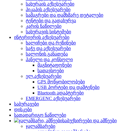
სახურაის აქსესუარები
პიკაპის აქსესუარები
სამაგრები და დამხმარე დეტალები
ტენტები და გადახურვა
კარის ნაწილები
სახურავის სისტემები
ინტერიერის აქსესუარები
ხალიჩები და რეზინები
საჭე და აქსესუარები
სალონის განათება
პანელი და კონსოლი
მაგნიტაფონები
სათავსოები
ელ.აქსესუარები
GPS მოწყობილობები
USB პორტები და დამტენები
Bluetooth ადაპტერები
EMERGENC აქსესუარები
საბურავები
დისკები
სათადარიგო ნაწილები
საბუქსირეები და ამწეები
ჯალამბარები