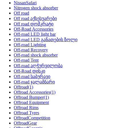
NissanSafari
Nitrogen shock absorber
Off road
Off road აქსესუარები
Off road დომკრატი
Off-Road Accessories
Off-road LED light bar
Off-road LED განათების ზოლი
Off-road Lighting
Off-road Recovery
Off-road shock absorber
Off-road Tent
Off-road აღჭურვილობა
Off-Road დისკი
Off-road საბურავი
Off-road ჯალამბარი
Offroad
(1)
Offroad Accessories
(1)
Offroad Bumper
(1)
Offroad Equipment
Offroad Rims
Offroad Tyres
OffroadCompetition
OffroadGear