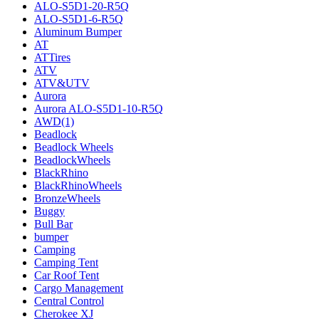
ALO-S5D1-20-R5Q
ALO-S5D1-6-R5Q
Aluminum Bumper
AT
ATTires
ATV
ATV&UTV
Aurora
Aurora ALO-S5D1-10-R5Q
AWD
(1)
Beadlock
Beadlock Wheels
BeadlockWheels
BlackRhino
BlackRhinoWheels
BronzeWheels
Buggy
Bull Bar
bumper
Camping
Camping Tent
Car Roof Tent
Cargo Management
Central Control
Cherokee XJ