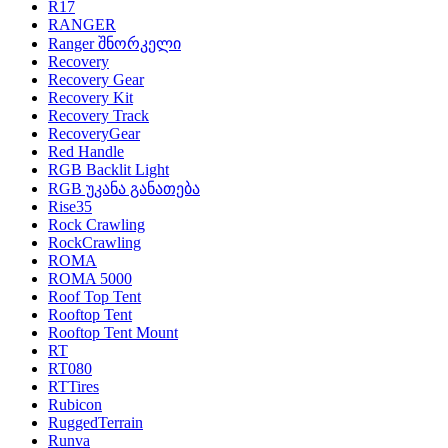
R17
RANGER
Ranger შნორკელი
Recovery
Recovery Gear
Recovery Kit
Recovery Track
RecoveryGear
Red Handle
RGB Backlit Light
RGB უკანა განათება
Rise35
Rock Crawling
RockCrawling
ROMA
ROMA 5000
Roof Top Tent
Rooftop Tent
Rooftop Tent Mount
RT
RT080
RTTires
Rubicon
RuggedTerrain
Runva