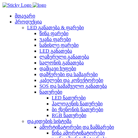
Skip
to
content
მთავარი
პროდუქცია
LED განათება & ფარები
წინა ფარები
უკანა ფარები
სანისლე ფარები
LED განათება
ლაზერული განათება
სალონის განათება
დამცავი ხუფები
დამჭერები და სამაგრები
კაბელები და კონექტორები
SOS და სამაშველო განათება
ნათურები
LED ნათურები
ჰალოგენის ნათურები
ბი ქსენონის ნათურები
RGB ნათურები
დაკიდების სისტემა
ამორტიზატორები და ზამბარები
წინა ამორტიზატორები