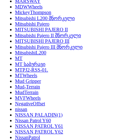
MARSWAY
MDWWheels
MickeyThompson
Mitsubishi L200 შნორკელი
Mitsubishi Pajero
MITSUBISHI PAJERO II
Mitsubishi Pajero II შნორკელი
MITSUBISHI PAJERO III
Mitsubishi Pajero III შნორკელი
MitsubishiL200
MT
MT საბურავი
MTPJ2-RSS-01.
MTWheels
Mud Gripper
Mud-Terrain
MudTerrain
MVFWheels
NegativeOffset
nissan
NISSAN PALADIN
(1)
Nissan Patrol Y60
NISSAN PATROL Y61
NISSAN PATROL Y62
NissanPatrol