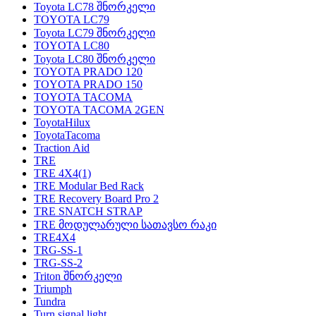
Toyota LC78 შნორკელი
TOYOTA LC79
Toyota LC79 შნორკელი
TOYOTA LC80
Toyota LC80 შნორკელი
TOYOTA PRADO 120
TOYOTA PRADO 150
TOYOTA TACOMA
TOYOTA TACOMA 2GEN
ToyotaHilux
ToyotaTacoma
Traction Aid
TRE
TRE 4X4
(1)
TRE Modular Bed Rack
TRE Recovery Board Pro 2
TRE SNATCH STRAP
TRE მოდულარული სათავსო რაკი
TRE4X4
TRG-SS-1
TRG-SS-2
Triton შნორკელი
Triumph
Tundra
Turn signal light