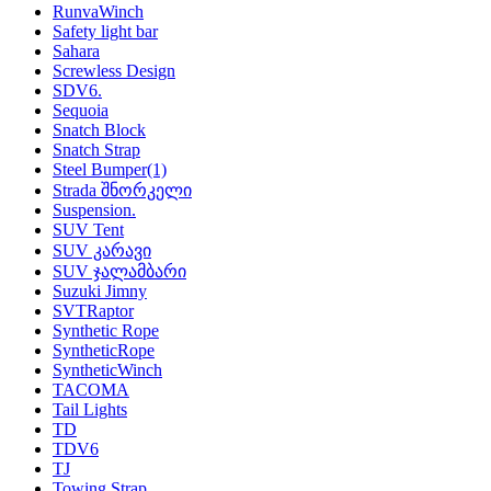
RunvaWinch
Safety light bar
Sahara
Screwless Design
SDV6.
Sequoia
Snatch Block
Snatch Strap
Steel Bumper
(1)
Strada შნორკელი
Suspension.
SUV Tent
SUV კარავი
SUV ჯალამბარი
Suzuki Jimny
SVTRaptor
Synthetic Rope
SyntheticRope
SyntheticWinch
TACOMA
Tail Lights
TD
TDV6
TJ
Towing Strap