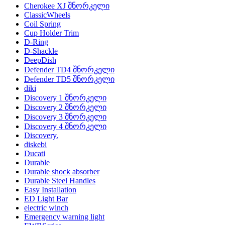
Cherokee XJ შნორკელი
ClassicWheels
Coil Spring
Cup Holder Trim
D-Ring
D-Shackle
DeepDish
Defender TD4 შნორკელი
Defender TD5 შნორკელი
diki
Discovery 1 შნორკელი
Discovery 2 შნორკელი
Discovery 3 შნორკელი
Discovery 4 შნორკელი
Discovery.
diskebi
Ducati
Durable
Durable shock absorber
Durable Steel Handles
Easy Installation
ED Light Bar
electric winch
Emergency warning light