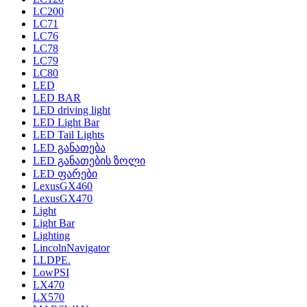
LC200
LC71
LC76
LC78
LC79
LC80
LED
LED BAR
LED driving light
LED Light Bar
LED Tail Lights
LED განათება
LED განათების ზოლი
LED ფარები
LexusGX460
LexusGX470
Light
Light Bar
Lighting
LincolnNavigator
LLDPE.
LowPSI
LX470
LX570