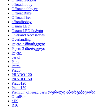
OffroadGeorgia
offroadhobby
Offroadhobby.ge
OffroadRims
OffroadTires
offroafhobby
Osram LED
Osram LED ჩიპები
Overland Accessories
Overlanding.
Pajero 2 შნორკელი
Pajero 3 შნორკელი
Pajero.
partol
Parts
Patrol
Prado
PRADO 120
PRADO 150
Prado120
Prado150
Premium off-road parts ოფროუდ ამორტიზატორი
QuadBike
r JK
R16