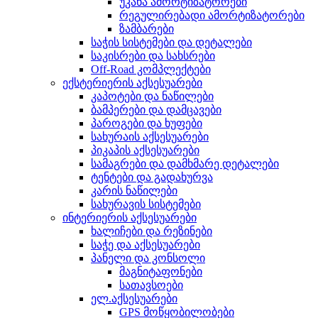
უკანა ამორტიზატორები
რეგულირებადი ამორტიზატორები
ზამბარები
საჭის სისტემები და დეტალები
საკისრები და სახსრები
Off-Road კომპლექტები
ექსტერიერის აქსესუარები
კაპოტები და ნაწილები
ბამპერები და დამცავები
პაროგები და ხუფები
სახურაის აქსესუარები
პიკაპის აქსესუარები
სამაგრები და დამხმარე დეტალები
ტენტები და გადახურვა
კარის ნაწილები
სახურავის სისტემები
ინტერიერის აქსესუარები
ხალიჩები და რეზინები
საჭე და აქსესუარები
პანელი და კონსოლი
მაგნიტაფონები
სათავსოები
ელ.აქსესუარები
GPS მოწყობილობები