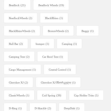
Beadlock
(21)
Beadlock Wheels
(19)
BeadlockWheels
(2)
BlackRhino
(1)
BlackRhinoWheels
(2)
BronzeWheels
(2)
Buggy
(1)
Bull Bar
(2)
bumper
(1)
Camping
(1)
Camping Tent
(2)
Car Roof Tent
(1)
Cargo Management
(1)
Central Control
(1)
Cherokee XJ
(2)
Cherokee XJ შნორკელი
(1)
ClassicWheels
(1)
Coil Spring
(39)
Cup Holder Trim
(1)
D-Ring
(1)
D-Shackle
(2)
DeepDish
(1)