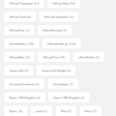
Offroad Equipment
(11)
Offroad Rims
(19)
Offroad Tyres
(4)
OffroadCompetition
(1)
OffroadGear
(1)
OffroadGeorgia
(5)
offroadhobby
(110)
Offroadhobby.ge
(124)
OffroadRims
(3)
OffroadTires
(19)
offroafhobby
(1)
Osram LED
(3)
Osram LED ჩიპები
(3)
Overland Accessories
(1)
Overlanding.
(1)
Pajero 2 შნორკელი
(1)
Pajero 3 შნორკელი
(1)
Pajero.
(6)
partol
(1)
Parts
(2)
Patrol
(1)