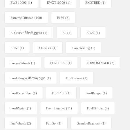
EWS 10000
(1)
EWXT10000
(1)
EXOTRED
(1)
Extreme Offroad
(100)
F150
(2)
FJ Cruiser შნორკელი
(1)
FJ.
(1)
FJ120
(1)
FJ150
(1)
FJCruiser
(1)
FlowForming
(1)
FonyeeWheels
(1)
FORD F150
(1)
FORD RANGER
(2)
Ford Ranger შნორკელი
(1)
FordBronco
(1)
FordExpedition
(1)
FordF150
(1)
FordRanger
(1)
FordRaptor
(1)
Front Bumper
(11)
FuelOffroad
(2)
FuelWheels
(2)
Full Set
(1)
GenuineBeadlock
(1)