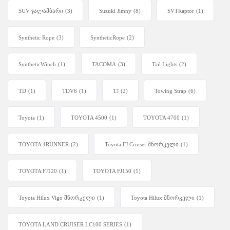
SUV ჯალამბარი
(3)
Suzuki Jimny
(8)
SVTRaptor
(1)
Synthetic Rope
(3)
SyntheticRope
(2)
SyntheticWinch
(1)
TACOMA
(3)
Tail Lights
(2)
TD
(1)
TDV6
(1)
TJ
(2)
Towing Strap
(6)
Toyota
(1)
TOYOTA 4500
(1)
TOYOTA 4700
(1)
TOYOTA 4RUNNER
(2)
Toyota FJ Cruiser შნორკელი
(1)
TOYOTA FJ120
(1)
TOYOTA FJ150
(1)
Toyota Hilux Vigo შნორკელი
(1)
Toyota Hilux შნორკელი
(1)
TOYOTA LAND CRUISER LC100 SERIES
(1)