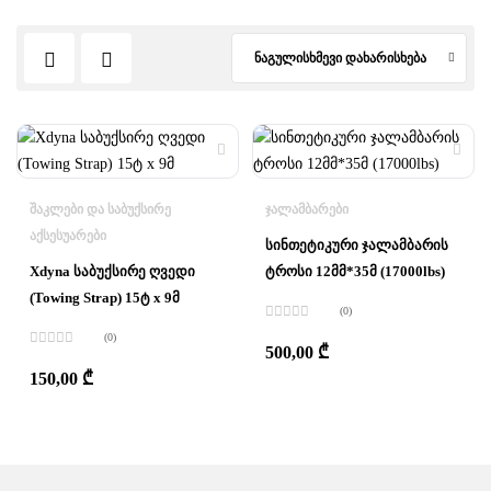
ნაგულისხმევი დახარისხება
ᲨᲐᲙᲚᲔᲑᲘ ᲓᲐ ᲡᲐᲑᲣᲥᲡᲘᲠᲔ
ᲯᲐᲚᲐᲛᲑᲐᲠᲔᲑᲘ
ᲐᲥᲡᲔᲡᲣᲐᲠᲔᲑᲘ
სინთეტიკური ჯალამბარის
Xdyna საბუქსირე ღვედი
ტროსი 12მმ*35მ (17000lbs)
(Towing Strap) 15ტ x 9მ
(0)
შეფასება
(0)
0
,
500,00
₾
შეფასება
5-
0
,
დან
150,00
₾
5-
დან