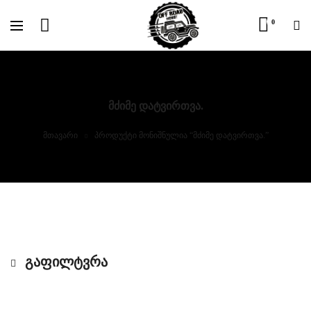
0
ᲛᲫᲘᲛᲔ ᲓᲐᲢᲕᲘᲠᲗᲕᲐ.
მთავარი
პროდუქტი მონიშნულია “მძიმე დატვირთვა.”
ᲒᲐᲤᲘᲚᲢᲕᲠᲐ