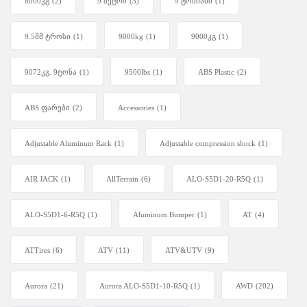
8000კგ
(2)
9 მეტრი
(3)
9 ტონიანი
(1)
9.5მმ ტროსი
(1)
9000kg
(1)
9000კგ
(1)
9072კგ. 9ტონა
(1)
9500lbs
(1)
ABS Plastic
(2)
ABS ფარები
(2)
Accessories
(1)
Adjustable Aluminum Rack
(1)
Adjustable compression shock
(1)
AIR JACK
(1)
AllTerrain
(6)
ALO-S5D1-20-R5Q
(1)
ALO-S5D1-6-R5Q
(1)
Aluminum Bumper
(1)
AT
(4)
ATTires
(6)
ATV
(11)
ATV&UTV
(9)
Aurora
(21)
Aurora ALO-S5D1-10-R5Q
(1)
AWD
(202)