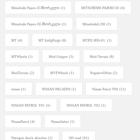
Mitsubishi Pajero II შნორკელი
(1)
MITSUBISHI PAJERO III
(4)
Mitsubishi Pajero III შნორკელი
(1)
MitsubishiL200
(1)
MT
(4)
MT საბურავი
(8)
MTPJ2-RSS-01.
(1)
MTWheels
(1)
Mud Gripper
(5)
Mud-Terrain
(8)
MudTerrain
(2)
MVFWheels
(1)
NegativeOffset
(2)
nissan
(1)
NISSAN PALADIN
(1)
Nissan Patrol Y60
(12)
NISSAN PATROL Y61
(5)
NISSAN PATROL Y62
(1)
NissanPatrol
(4)
NissanSafari
(1)
Nitrogen shock absorber
(1)
Off road
(91)