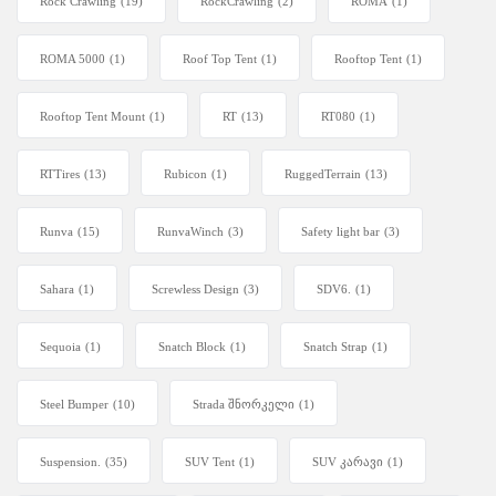
Rock Crawling
(19)
RockCrawling
(2)
ROMA
(1)
ROMA 5000
(1)
Roof Top Tent
(1)
Rooftop Tent
(1)
Rooftop Tent Mount
(1)
RT
(13)
RT080
(1)
RTTires
(13)
Rubicon
(1)
RuggedTerrain
(13)
Runva
(15)
RunvaWinch
(3)
Safety light bar
(3)
Sahara
(1)
Screwless Design
(3)
SDV6.
(1)
Sequoia
(1)
Snatch Block
(1)
Snatch Strap
(1)
Steel Bumper
(10)
Strada შნორკელი
(1)
Suspension.
(35)
SUV Tent
(1)
SUV კარავი
(1)