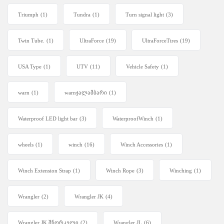
Triumph
(1)
Tundra
(1)
Turn signal light
(3)
Twin Tube.
(1)
UltraForce
(19)
UltraForceTires
(19)
USA Type
(1)
UTV
(11)
Vehicle Safety
(1)
warn
(1)
warnჯალამბარი
(1)
Waterproof LED light bar
(3)
WaterproofWinch
(1)
wheels
(1)
winch
(16)
Winch Accessories
(1)
Winch Extension Strap
(1)
Winch Rope
(3)
Winching
(1)
Wrangler
(2)
Wrangler JK
(4)
Wrangler JK შნორკელი
(2)
Wrangler JL
(6)