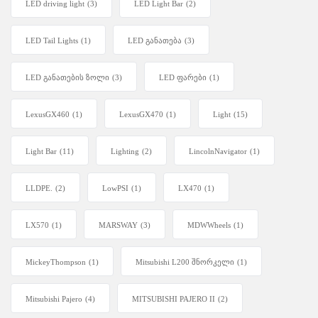
LED driving light
(3)
LED Light Bar
(2)
LED Tail Lights
(1)
LED განათება
(3)
LED განათების ზოლი
(3)
LED ფარები
(1)
LexusGX460
(1)
LexusGX470
(1)
Light
(15)
Light Bar
(11)
Lighting
(2)
LincolnNavigator
(1)
LLDPE.
(2)
LowPSI
(1)
LX470
(1)
LX570
(1)
MARSWAY
(3)
MDWWheels
(1)
MickeyThompson
(1)
Mitsubishi L200 შნორკელი
(1)
Mitsubishi Pajero
(4)
MITSUBISHI PAJERO II
(2)