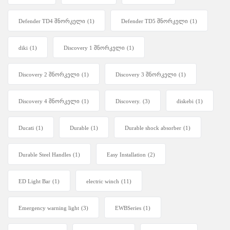
Defender TD4 შნორკელი
(1)
Defender TD5 შნორკელი
(1)
diki
(1)
Discovery 1 შნორკელი
(1)
Discovery 2 შნორკელი
(1)
Discovery 3 შნორკელი
(1)
Discovery 4 შნორკელი
(1)
Discovery.
(3)
diskebi
(1)
Ducati
(1)
Durable
(1)
Durable shock absorber
(1)
Durable Steel Handles
(1)
Easy Installation
(2)
ED Light Bar
(1)
electric winch
(11)
Emergency warning light
(3)
EWBSeries
(1)