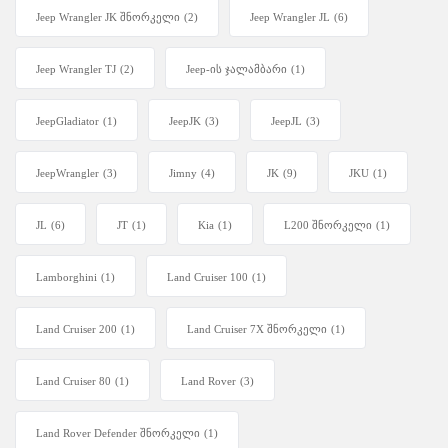
Jeep Wrangler JK შნორკელი
(2)
Jeep Wrangler JL
(6)
Jeep Wrangler TJ
(2)
Jeep-ის ჯალამბარი
(1)
JeepGladiator
(1)
JeepJK
(3)
JeepJL
(3)
JeepWrangler
(3)
Jimny
(4)
JK
(9)
JKU
(1)
JL
(6)
JT
(1)
Kia
(1)
L200 შნორკელი
(1)
Lamborghini
(1)
Land Cruiser 100
(1)
Land Cruiser 200
(1)
Land Cruiser 7X შნორკელი
(1)
Land Cruiser 80
(1)
Land Rover
(3)
Land Rover Defender შნორკელი
(1)