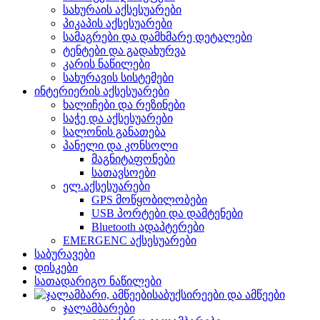
სახურაის აქსესუარები
პიკაპის აქსესუარები
სამაგრები და დამხმარე დეტალები
ტენტები და გადახურვა
კარის ნაწილები
სახურავის სისტემები
ინტერიერის აქსესუარები
ხალიჩები და რეზინები
საჭე და აქსესუარები
სალონის განათება
პანელი და კონსოლი
მაგნიტაფონები
სათავსოები
ელ.აქსესუარები
GPS მოწყობილობები
USB პორტები და დამტენები
Bluetooth ადაპტერები
EMERGENC აქსესუარები
საბურავები
დისკები
სათადარიგო ნაწილები
საბუქსირეები და ამწეები
ჯალამბარები