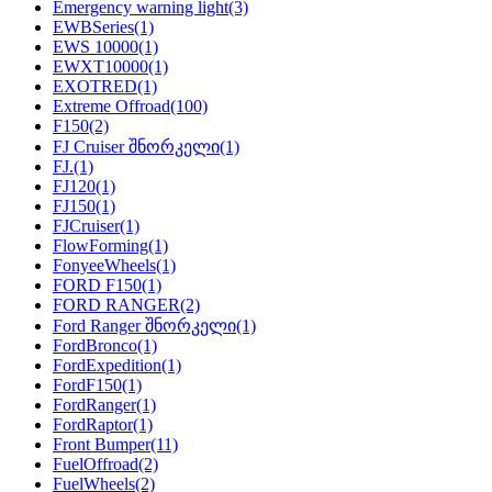
Emergency warning light
(3)
EWBSeries
(1)
EWS 10000
(1)
EWXT10000
(1)
EXOTRED
(1)
Extreme Offroad
(100)
F150
(2)
FJ Cruiser შნორკელი
(1)
FJ.
(1)
FJ120
(1)
FJ150
(1)
FJCruiser
(1)
FlowForming
(1)
FonyeeWheels
(1)
FORD F150
(1)
FORD RANGER
(2)
Ford Ranger შნორკელი
(1)
FordBronco
(1)
FordExpedition
(1)
FordF150
(1)
FordRanger
(1)
FordRaptor
(1)
Front Bumper
(11)
FuelOffroad
(2)
FuelWheels
(2)