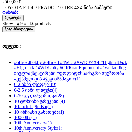
2500,00
₾
TOYOTA FJ150 / PRADO 150 TRE 4X4 წინა ბამპერი
ᲓᲐᲛᲐᲢᲔᲑᲐ
ᲨᲔᲓᲐᲠᲔᲑᲐ
Showing
9
of
13
products
ᲛᲔᲢᲘ ᲞᲠᲝᲓᲣᲥᲪᲘᲐ
თეგები :
#offroadhobby #offroad #4WD #AWD #4X4 #HighLiftJack
#HighJack #4WDUnity #OffRoadEquipment #Overlanding
#ავტოაქსესუარები #ფოლადისსამაგრი #უგზოობა
#ექსპედიცია #ჯეკისსამაგრი
(1)
0-2 ინჩი ლიფტი
(19)
0-2.5 ინჩი ლიფტი
(4)
0-50 კგ დატვირთვა
(28)
10 ტონიანი ტრეკები.
(4)
10-inch Light Bar
(1)
10-ინჩიანი განათება
(1)
10000lbs
(1)
10th Anniversary
(1)
10th Anniversary Style
(1)