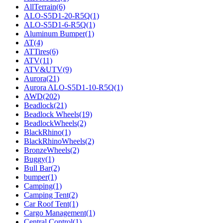
AllTerrain
(6)
ALO-S5D1-20-R5Q
(1)
ALO-S5D1-6-R5Q
(1)
Aluminum Bumper
(1)
AT
(4)
ATTires
(6)
ATV
(11)
ATV&UTV
(9)
Aurora
(21)
Aurora ALO-S5D1-10-R5Q
(1)
AWD
(202)
Beadlock
(21)
Beadlock Wheels
(19)
BeadlockWheels
(2)
BlackRhino
(1)
BlackRhinoWheels
(2)
BronzeWheels
(2)
Buggy
(1)
Bull Bar
(2)
bumper
(1)
Camping
(1)
Camping Tent
(2)
Car Roof Tent
(1)
Cargo Management
(1)
Central Control
(1)