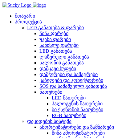
Skip
to
content
მთავარი
პროდუქცია
LED განათება & ფარები
წინა ფარები
უკანა ფარები
სანისლე ფარები
LED განათება
ლაზერული განათება
სალონის განათება
დამცავი ხუფები
დამჭერები და სამაგრები
კაბელები და კონექტორები
SOS და სამაშველო განათება
ნათურები
LED ნათურები
ჰალოგენის ნათურები
ბი ქსენონის ნათურები
RGB ნათურები
დაკიდების სისტემა
ამორტიზატორები და ზამბარები
წინა ამორტიზატორები