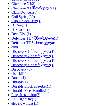
Cherokee XJ
(2)
Cherokee XJ შნორკელი
(1)
ClassicWheels
(1)
Coil Spring
(39)
Cup Holder Trim
(1)
D-Ring
(1)
D-Shackle
(2)
DeepDish
(1)
Defender TD4 შნორკელი
(1)
Defender TD5 შნორკელი
(1)
diki
(1)
Discovery 1 შნორკელი
(1)
Discovery 2 შნორკელი
(1)
Discovery 3 შნორკელი
(1)
Discovery 4 შნორკელი
(1)
Discovery.
(3)
diskebi
(1)
Ducati
(1)
Durable
(1)
Durable shock absorber
(1)
Durable Steel Handles
(1)
Easy Installation
(2)
ED Light Bar
(1)
electric winch
(11)