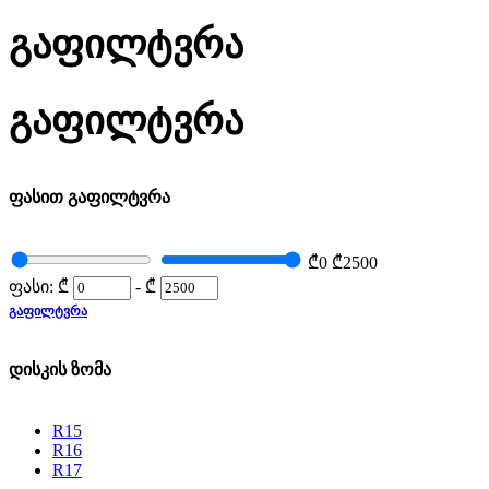
გაფილტვრა
გაფილტვრა
ფასით გაფილტვრა
₾0
₾2500
ფასი:
₾
-
₾
ᲒᲐᲤᲘᲚᲢᲕᲠᲐ
დისკის ზომა
R15
R16
R17