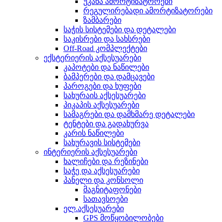
უკანა ამორტიზატორები
რეგულირებადი ამორტიზატორები
ზამბარები
საჭის სისტემები და დეტალები
საკისრები და სახსრები
Off-Road კომპლექტები
ექსტერიერის აქსესუარები
კაპოტები და ნაწილები
ბამპერები და დამცავები
პაროგები და ხუფები
სახურაის აქსესუარები
პიკაპის აქსესუარები
სამაგრები და დამხმარე დეტალები
ტენტები და გადახურვა
კარის ნაწილები
სახურავის სისტემები
ინტერიერის აქსესუარები
ხალიჩები და რეზინები
საჭე და აქსესუარები
პანელი და კონსოლი
მაგნიტაფონები
სათავსოები
ელ.აქსესუარები
GPS მოწყობილობები