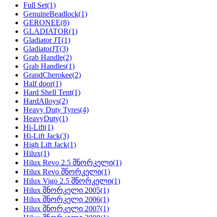
Full Set
(1)
GenuineBeadlock
(1)
GERONEE
(8)
GLADIATOR
(1)
Gladiator JT
(1)
GladiatorJT
(3)
Grab Handle
(2)
Grab Handles
(1)
GrandCherokee
(2)
Half door
(1)
Hard Shell Tent
(1)
HardAlloys
(2)
Heavy Duty Tyres
(4)
HeavyDuty
(1)
Hi-Lift
(1)
Hi-Lift Jack
(3)
High Lift Jack
(1)
Hilux
(1)
Hilux Revo 2.5 შნორკელი
(1)
Hilux Revo შნორკელი
(1)
Hilux Vigo 2.5 შნორკელი
(1)
Hilux შნორკელი 2005
(1)
Hilux შნორკელი 2006
(1)
Hilux შნორკელი 2007
(1)