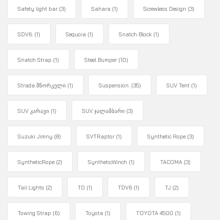
Safety light bar
(3)
Sahara
(1)
Screwless Design
(3)
SDV6.
(1)
Sequoia
(1)
Snatch Block
(1)
Snatch Strap
(1)
Steel Bumper
(10)
Strada შნორკელი
(1)
Suspension.
(35)
SUV Tent
(1)
SUV კარავი
(1)
SUV ჯალამბარი
(3)
Suzuki Jimny
(8)
SVTRaptor
(1)
Synthetic Rope
(3)
SyntheticRope
(2)
SyntheticWinch
(1)
TACOMA
(3)
Tail Lights
(2)
TD
(1)
TDV6
(1)
TJ
(2)
Towing Strap
(6)
Toyota
(1)
TOYOTA 4500
(1)