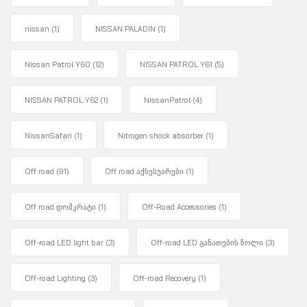
nissan
(1)
NISSAN PALADIN
(1)
Nissan Patrol Y60
(12)
NISSAN PATROL Y61
(5)
NISSAN PATROL Y62
(1)
NissanPatrol
(4)
NissanSafari
(1)
Nitrogen shock absorber
(1)
Off road
(91)
Off road აქსესუარები
(1)
Off road დომკრატი
(1)
Off-Road Accessories
(1)
Off-road LED light bar
(3)
Off-road LED განათების ზოლი
(3)
Off-road Lighting
(3)
Off-road Recovery
(1)