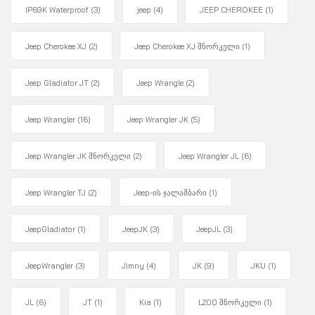
IP69K Waterproof
(3)
jeep
(4)
JEEP CHEROKEE
(1)
Jeep Cherokee XJ
(2)
Jeep Cherokee XJ შნორკელი
(1)
Jeep Gladiator JT
(2)
Jeep Wrangle
(2)
Jeep Wrangler
(16)
Jeep Wrangler JK
(5)
Jeep Wrangler JK შნორკელი
(2)
Jeep Wrangler JL
(6)
Jeep Wrangler TJ
(2)
Jeep-ის ჯალამბარი
(1)
JeepGladiator
(1)
JeepJK
(3)
JeepJL
(3)
JeepWrangler
(3)
Jimny
(4)
JK
(9)
JKU
(1)
JL
(6)
JT
(1)
Kia
(1)
L200 შნორკელი
(1)