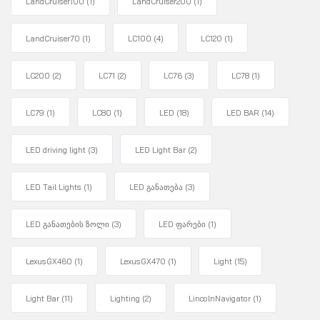
LandCruiser100
(1)
LandCruiser200
(1)
LandCruiser70
(1)
LC100
(4)
LC120
(1)
LC200
(2)
LC71
(2)
LC76
(3)
LC78
(1)
LC79
(1)
LC80
(1)
LED
(18)
LED BAR
(14)
LED driving light
(3)
LED Light Bar
(2)
LED Tail Lights
(1)
LED განათება
(3)
LED განათების ზოლი
(3)
LED ფარები
(1)
LexusGX460
(1)
LexusGX470
(1)
Light
(15)
Light Bar
(11)
Lighting
(2)
LincolnNavigator
(1)