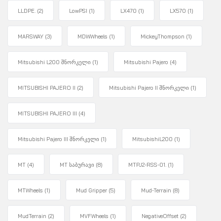
LLDPE.
(2)
LowPSI
(1)
LX470
(1)
LX570
(1)
MARSWAY
(3)
MDWWheels
(1)
MickeyThompson
(1)
Mitsubishi L200 შნორკელი
(1)
Mitsubishi Pajero
(4)
MITSUBISHI PAJERO II
(2)
Mitsubishi Pajero II შნორკელი
(1)
MITSUBISHI PAJERO III
(4)
Mitsubishi Pajero III შნორკელი
(1)
MitsubishiL200
(1)
MT
(4)
MT საბურავი
(8)
MTPJ2-RSS-01.
(1)
MTWheels
(1)
Mud Gripper
(5)
Mud-Terrain
(8)
MudTerrain
(2)
MVFWheels
(1)
NegativeOffset
(2)