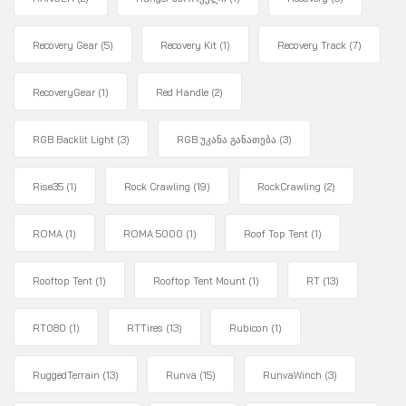
Recovery Gear
(5)
Recovery Kit
(1)
Recovery Track
(7)
RecoveryGear
(1)
Red Handle
(2)
RGB Backlit Light
(3)
RGB უკანა განათება
(3)
Rise35
(1)
Rock Crawling
(19)
RockCrawling
(2)
ROMA
(1)
ROMA 5000
(1)
Roof Top Tent
(1)
Rooftop Tent
(1)
Rooftop Tent Mount
(1)
RT
(13)
RT080
(1)
RTTires
(13)
Rubicon
(1)
RuggedTerrain
(13)
Runva
(15)
RunvaWinch
(3)