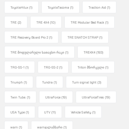
ToyotaHilux
(1)
ToyotaTacoma
(1)
Traction Aid
(1)
TRE
(2)
TRE 4X4
(10)
TRE Modular Bed Rack
(1)
TRE Recovery Board Pro 2
(1)
TRE SNATCH STRAP
(1)
TRE მოდულარული სათავსო რაკი
(1)
TRE4X4
(193)
TRG-SS-1
(1)
TRG-SS-2
(1)
Triton შნორკელი
(1)
Triumph
(1)
Tundra
(1)
Turn signal light
(3)
Twin Tube.
(1)
UltraForce
(19)
UltraForceTires
(19)
USA Type
(1)
UTV
(11)
Vehicle Safety
(1)
warn
(1)
warnჯალამბარი
(1)