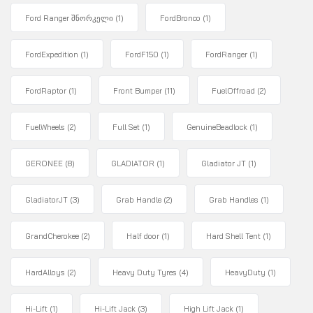
Ford Ranger შნორკელი
(1)
FordBronco
(1)
FordExpedition
(1)
FordF150
(1)
FordRanger
(1)
FordRaptor
(1)
Front Bumper
(11)
FuelOffroad
(2)
FuelWheels
(2)
Full Set
(1)
GenuineBeadlock
(1)
GERONEE
(8)
GLADIATOR
(1)
Gladiator JT
(1)
GladiatorJT
(3)
Grab Handle
(2)
Grab Handles
(1)
GrandCherokee
(2)
Half door
(1)
Hard Shell Tent
(1)
HardAlloys
(2)
Heavy Duty Tyres
(4)
HeavyDuty
(1)
Hi-Lift
(1)
Hi-Lift Jack
(3)
High Lift Jack
(1)