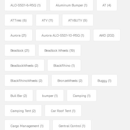
ALO-S5D1-6-R5Q
(1)
Aluminum Bumper
(1)
AT
(4)
ATTires
(6)
ATV
(11)
ATV&UTV
(9)
Aurora
(21)
Aurora ALO-S5D1-10-R5Q
(1)
AWD
(202)
Beadlock
(21)
Beadlock Wheels
(19)
BeadlockWheels
(2)
BlackRhino
(1)
BlackRhinoWheels
(2)
BronzeWheels
(2)
Buggy
(1)
Bull Bar
(2)
bumper
(1)
Camping
(1)
Camping Tent
(2)
Car Roof Tent
(1)
Cargo Management
(1)
Central Control
(1)