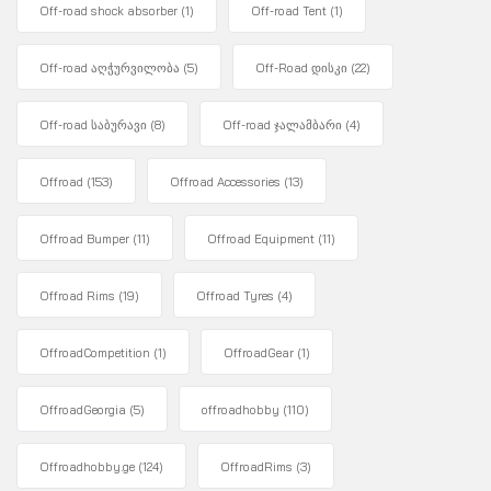
Off-road shock absorber
(1)
Off-road Tent
(1)
Off-road აღჭურვილობა
(5)
Off-Road დისკი
(22)
Off-road საბურავი
(8)
Off-road ჯალამბარი
(4)
Offroad
(153)
Offroad Accessories
(13)
Offroad Bumper
(11)
Offroad Equipment
(11)
Offroad Rims
(19)
Offroad Tyres
(4)
OffroadCompetition
(1)
OffroadGear
(1)
OffroadGeorgia
(5)
offroadhobby
(110)
Offroadhobby.ge
(124)
OffroadRims
(3)