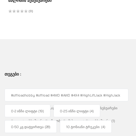
სალონის აქსესუარები
(0)
შეფასება
0
,
5-
დან
ᲗᲔᲒᲔᲑᲘ :
#offroadhobby #offroad #4WD #AWD #4X4 #HighLiftJack #HighJack
#4WDUnity #OffRoadEquipment #Overlanding #ავტოაქსესუარები
0-2 ინჩი ლიფტი
(19)
0-2.5 ინჩი ლიფტი
(4)
#ფოლადისსამაგრი #უგზოობა #ექსპედიცია #ჯეკისსამაგრი
(1)
0-50 კგ დატვირთვა
(28)
10 ტონიანი ტრეკები.
(4)