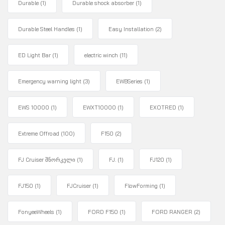
Durable
(1)
Durable shock absorber
(1)
Durable Steel Handles
(1)
Easy Installation
(2)
ED Light Bar
(1)
electric winch
(11)
Emergency warning light
(3)
EWBSeries
(1)
EWS 10000
(1)
EWXT10000
(1)
EXOTRED
(1)
Extreme Offroad
(100)
F150
(2)
FJ Cruiser შნორკელი
(1)
FJ.
(1)
FJ120
(1)
FJ150
(1)
FJCruiser
(1)
FlowForming
(1)
FonyeeWheels
(1)
FORD F150
(1)
FORD RANGER
(2)