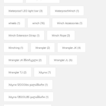
Waterproof LED light bar
(3)
WaterproofWinch
(1)
wheels
(1)
winch
(16)
Winch Accessories
(1)
Winch Extension Strap
(1)
Winch Rope
(3)
Winching
(1)
Wrangler
(2)
Wrangler JK
(4)
Wrangler JK შნორკელი
(2)
Wrangler JL
(6)
Wrangler TJ
(2)
Xdyna
(7)
Xdyna 12000lbs ჯალამბარი
(1)
Xdyna 13500LBS ჯალამბარი
(1)