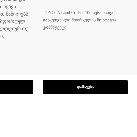
. იცავს
TOYOTA Land Cruiser 100 სერიისთვის
თ ნაწილებს
განკუთვნილი შნორკელის მონტაჟის
კომფორტულ
კომპლექტი
ელდღიურ თუ
ი.
ᲓᲐᲛᲐᲢᲔᲑᲐ