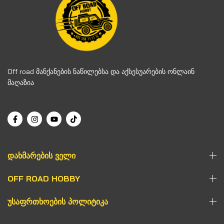
Off road მანქანების ნაწილებსა და აქსესუარების ონლაინ
მაღაზია
ᲓᲐᲮᲛᲐᲠᲔᲑᲘᲡ ᲕᲔᲚᲘ
OFF ROAD HOBBY
ᲣᲡᲐᲤᲠᲗᲮᲝᲔᲑᲘᲡ ᲞᲝᲚᲘᲢᲘᲙᲐ