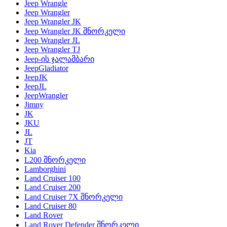
Jeep Wrangle
Jeep Wrangler
Jeep Wrangler JK
Jeep Wrangler JK შნორკელი
Jeep Wrangler JL
Jeep Wrangler TJ
Jeep-ის ჯალამბარი
JeepGladiator
JeepJK
JeepJL
JeepWrangler
Jimny
JK
JKU
JL
JT
Kia
L200 შნორკელი
Lamborghini
Land Cruiser 100
Land Cruiser 200
Land Cruiser 7X შნორკელი
Land Cruiser 80
Land Rover
Land Rover Defender შნორკელი