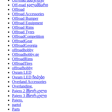
Off-road საბურავი
Off-road ჯალამბარი
Offroad
Offroad Accessories
Offroad Bumper
Offroad Equipment
Offroad Rims
Offroad Tyres
OffroadCompetition
OffroadGear
OffroadGeorgia
offroadhobby
Offroadhobby.ge
OffroadRims
OffroadTires
offroafhobby
Osram LED
Osram LED ჩიპები
Overland Accessories
Overlanding.
Pajero 2 შნორკელი
Pajero 3 შნორკელი
Pajero.
partol
Parts