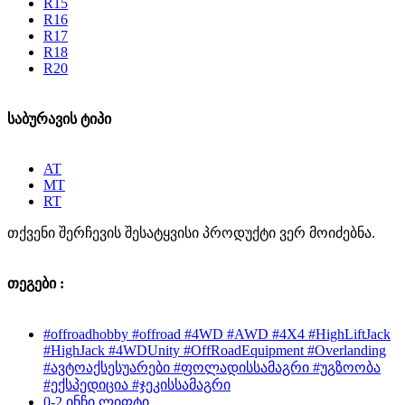
R15
R16
R17
R18
R20
საბურავის ტიპი
AT
MT
RT
თქვენი შერჩევის შესატყვისი პროდუქტი ვერ მოიძებნა.
თეგები :
#offroadhobby #offroad #4WD #AWD #4X4 #HighLiftJack
#HighJack #4WDUnity #OffRoadEquipment #Overlanding
#ავტოაქსესუარები #ფოლადისსამაგრი #უგზოობა
#ექსპედიცია #ჯეკისსამაგრი
0-2 ინჩი ლიფტი