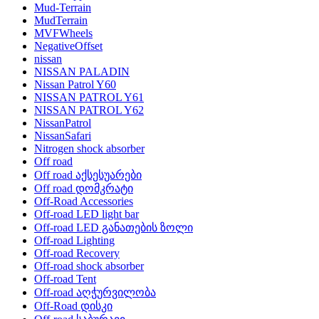
Mud-Terrain
MudTerrain
MVFWheels
NegativeOffset
nissan
NISSAN PALADIN
Nissan Patrol Y60
NISSAN PATROL Y61
NISSAN PATROL Y62
NissanPatrol
NissanSafari
Nitrogen shock absorber
Off road
Off road აქსესუარები
Off road დომკრატი
Off-Road Accessories
Off-road LED light bar
Off-road LED განათების ზოლი
Off-road Lighting
Off-road Recovery
Off-road shock absorber
Off-road Tent
Off-road აღჭურვილობა
Off-Road დისკი