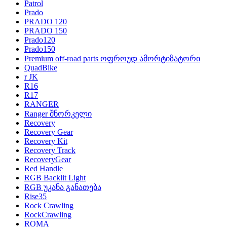
Patrol
Prado
PRADO 120
PRADO 150
Prado120
Prado150
Premium off-road parts ოფროუდ ამორტიზატორი
QuadBike
r JK
R16
R17
RANGER
Ranger შნორკელი
Recovery
Recovery Gear
Recovery Kit
Recovery Track
RecoveryGear
Red Handle
RGB Backlit Light
RGB უკანა განათება
Rise35
Rock Crawling
RockCrawling
ROMA