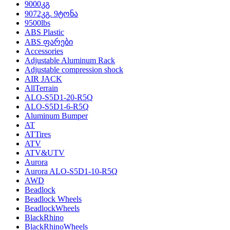
9000კგ
9072კგ. 9ტონა
9500lbs
ABS Plastic
ABS ფარები
Accessories
Adjustable Aluminum Rack
Adjustable compression shock
AIR JACK
AllTerrain
ALO-S5D1-20-R5Q
ALO-S5D1-6-R5Q
Aluminum Bumper
AT
ATTires
ATV
ATV&UTV
Aurora
Aurora ALO-S5D1-10-R5Q
AWD
Beadlock
Beadlock Wheels
BeadlockWheels
BlackRhino
BlackRhinoWheels