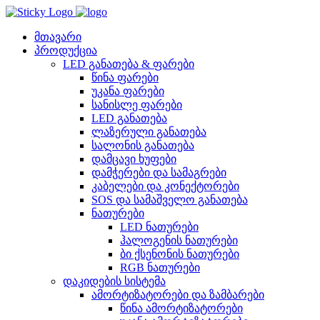
Skip
to
content
მთავარი
პროდუქცია
LED განათება & ფარები
წინა ფარები
უკანა ფარები
სანისლე ფარები
LED განათება
ლაზერული განათება
სალონის განათება
დამცავი ხუფები
დამჭერები და სამაგრები
კაბელები და კონექტორები
SOS და სამაშველო განათება
ნათურები
LED ნათურები
ჰალოგენის ნათურები
ბი ქსენონის ნათურები
RGB ნათურები
დაკიდების სისტემა
ამორტიზატორები და ზამბარები
წინა ამორტიზატორები