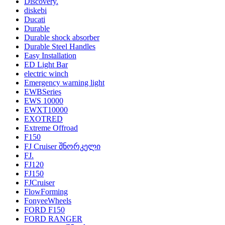
Discovery.
diskebi
Ducati
Durable
Durable shock absorber
Durable Steel Handles
Easy Installation
ED Light Bar
electric winch
Emergency warning light
EWBSeries
EWS 10000
EWXT10000
EXOTRED
Extreme Offroad
F150
FJ Cruiser შნორკელი
FJ.
FJ120
FJ150
FJCruiser
FlowForming
FonyeeWheels
FORD F150
FORD RANGER