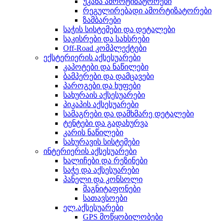
უკანა ამორტიზატორები
რეგულირებადი ამორტიზატორები
ზამბარები
საჭის სისტემები და დეტალები
საკისრები და სახსრები
Off-Road კომპლექტები
ექსტერიერის აქსესუარები
კაპოტები და ნაწილები
ბამპერები და დამცავები
პაროგები და ხუფები
სახურაის აქსესუარები
პიკაპის აქსესუარები
სამაგრები და დამხმარე დეტალები
ტენტები და გადახურვა
კარის ნაწილები
სახურავის სისტემები
ინტერიერის აქსესუარები
ხალიჩები და რეზინები
საჭე და აქსესუარები
პანელი და კონსოლი
მაგნიტაფონები
სათავსოები
ელ.აქსესუარები
GPS მოწყობილობები