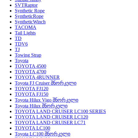
SVTRaptor
Synthetic Rope
SyntheticRope
SyntheticWinch
TACOMA
Tail Lights
TD
TDV6
TJ
Towing Strap
Toyota
TOYOTA 4500
TOYOTA 4700
TOYOTA 4RUNNER
Toyota FJ Cruiser შნორკელი
TOYOTA FJ120
TOYOTA FJ150
Toyota Hilux Vigo შნორკელი
Toyota Hilux შნორკელი
TOYOTA LAND CRUISER LC100 SERIES
TOYOTA LAND CRUISER LC120
TOYOTA LAND CRUISER LC71
TOYOTA LC100
Toyota LC100 შნორკელი