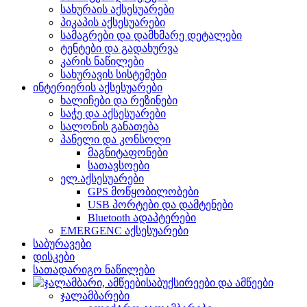
სახურაის აქსესუარები
პიკაპის აქსესუარები
სამაგრები და დამხმარე დეტალები
ტენტები და გადახურვა
კარის ნაწილები
სახურავის სისტემები
ინტერიერის აქსესუარები
ხალიჩები და რეზინები
საჭე და აქსესუარები
სალონის განათება
პანელი და კონსოლი
მაგნიტაფონები
სათავსოები
ელ.აქსესუარები
GPS მოწყობილობები
USB პორტები და დამტენები
Bluetooth ადაპტერები
EMERGENC აქსესუარები
საბურავები
დისკები
სათადარიგო ნაწილები
საბუქსირეები და ამწეები
ჯალამბარები