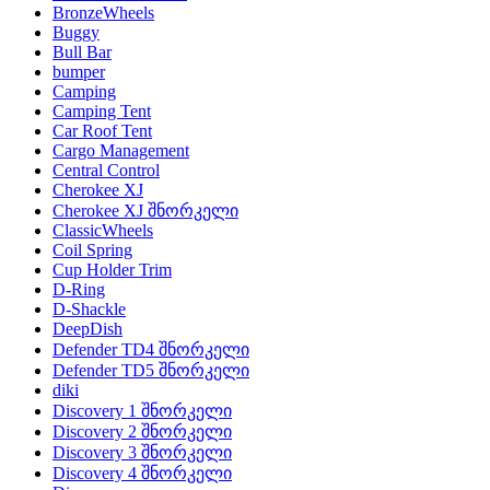
BronzeWheels
Buggy
Bull Bar
bumper
Camping
Camping Tent
Car Roof Tent
Cargo Management
Central Control
Cherokee XJ
Cherokee XJ შნორკელი
ClassicWheels
Coil Spring
Cup Holder Trim
D-Ring
D-Shackle
DeepDish
Defender TD4 შნორკელი
Defender TD5 შნორკელი
diki
Discovery 1 შნორკელი
Discovery 2 შნორკელი
Discovery 3 შნორკელი
Discovery 4 შნორკელი