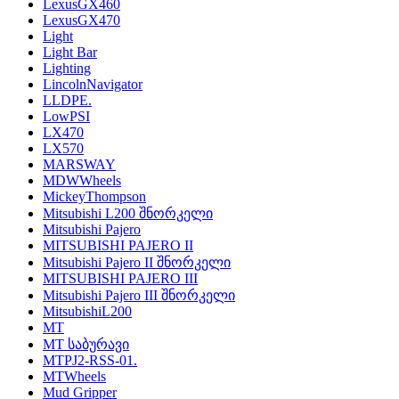
LexusGX460
LexusGX470
Light
Light Bar
Lighting
LincolnNavigator
LLDPE.
LowPSI
LX470
LX570
MARSWAY
MDWWheels
MickeyThompson
Mitsubishi L200 შნორკელი
Mitsubishi Pajero
MITSUBISHI PAJERO II
Mitsubishi Pajero II შნორკელი
MITSUBISHI PAJERO III
Mitsubishi Pajero III შნორკელი
MitsubishiL200
MT
MT საბურავი
MTPJ2-RSS-01.
MTWheels
Mud Gripper