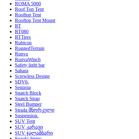
ROMA 5000
Roof Top Tent
Rooftop Tent
Rooftop Tent Mount
RT
RT080
RTTires
Rubicon
RuggedTerrain
Runva
RunvaWinch
Safety light bar
Sahara
Screwless Design
SDV6.
Sequoia
Snatch Block
Snatch Strap
Steel Bumper
Strada შნორკელი
Suspension.
SUV Tent
SUV კარავი
SUV ჯალამბარი
Suzuki Jimny