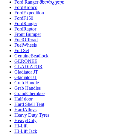
Ford Ranger შნორკელი
FordBronco
FordExpedition
FordF150
FordRanger
FordRaptor
Front Bumper
FuelOffroad
FuelWheels
Full Set
GenuineBeadlock
GERONEE
GLADIATOR
Gladiator JT
GladiatorJT
Grab Handle
Grab Handles
GrandCherokee
Half door
Hard Shell Tent
HardAlloys
Heavy Duty Tyres
HeavyDuty
Hi-Lift
Hi-Lift Jack