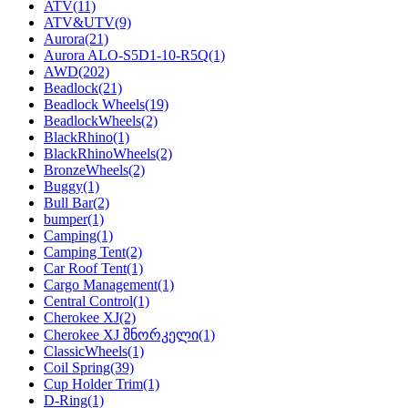
ATV
(11)
ATV&UTV
(9)
Aurora
(21)
Aurora ALO-S5D1-10-R5Q
(1)
AWD
(202)
Beadlock
(21)
Beadlock Wheels
(19)
BeadlockWheels
(2)
BlackRhino
(1)
BlackRhinoWheels
(2)
BronzeWheels
(2)
Buggy
(1)
Bull Bar
(2)
bumper
(1)
Camping
(1)
Camping Tent
(2)
Car Roof Tent
(1)
Cargo Management
(1)
Central Control
(1)
Cherokee XJ
(2)
Cherokee XJ შნორკელი
(1)
ClassicWheels
(1)
Coil Spring
(39)
Cup Holder Trim
(1)
D-Ring
(1)