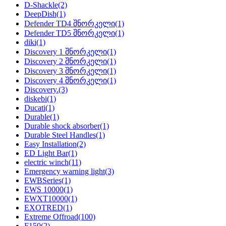
D-Shackle
(2)
DeepDish
(1)
Defender TD4 შნორკელი
(1)
Defender TD5 შნორკელი
(1)
diki
(1)
Discovery 1 შნორკელი
(1)
Discovery 2 შნორკელი
(1)
Discovery 3 შნორკელი
(1)
Discovery 4 შნორკელი
(1)
Discovery.
(3)
diskebi
(1)
Ducati
(1)
Durable
(1)
Durable shock absorber
(1)
Durable Steel Handles
(1)
Easy Installation
(2)
ED Light Bar
(1)
electric winch
(11)
Emergency warning light
(3)
EWBSeries
(1)
EWS 10000
(1)
EWXT10000
(1)
EXOTRED
(1)
Extreme Offroad
(100)
F150
(2)