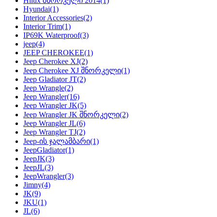
Hilux შნორკელი 2014
(1)
Hyundai
(1)
Interior Accessories
(2)
Interior Trim
(1)
IP69K Waterproof
(3)
jeep
(4)
JEEP CHEROKEE
(1)
Jeep Cherokee XJ
(2)
Jeep Cherokee XJ შნორკელი
(1)
Jeep Gladiator JT
(2)
Jeep Wrangle
(2)
Jeep Wrangler
(16)
Jeep Wrangler JK
(5)
Jeep Wrangler JK შნორკელი
(2)
Jeep Wrangler JL
(6)
Jeep Wrangler TJ
(2)
Jeep-ის ჯალამბარი
(1)
JeepGladiator
(1)
JeepJK
(3)
JeepJL
(3)
JeepWrangler
(3)
Jimny
(4)
JK
(9)
JKU
(1)
JL
(6)