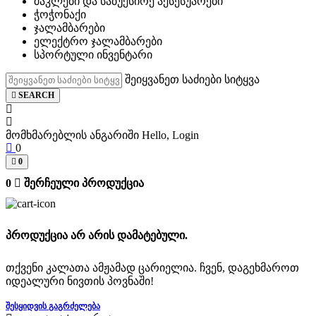
შაკლები და საბუქსირე აქსესუარები
ჭოჭონაქი
ჯალამბარები
ელექტრო ჯალამბარები
სპორტული ინვენტარი
შეიყვანეთ საძიები სიტყვა
SEARCH
მომხმარებლის ანგარიში
Hello, Login
0
0
0
შერჩეული პროდუქცია
პროდუქცია არ არის დამატებული.
თქვენი კალათა ამჟამად ცარიელია. ჩვენ, დაგეხმაროთ
იდეალური ნივთის პოვნაში!
ᲨᲔᲡᲧᲘᲓᲕᲘᲡ ᲒᲐᲒᲠᲫᲔᲚᲔᲑᲐ