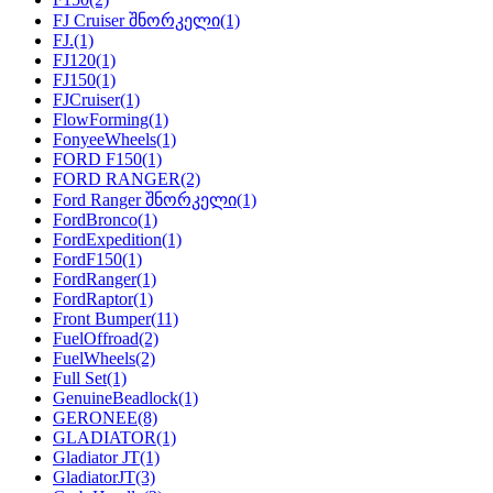
FJ Cruiser შნორკელი
(1)
FJ.
(1)
FJ120
(1)
FJ150
(1)
FJCruiser
(1)
FlowForming
(1)
FonyeeWheels
(1)
FORD F150
(1)
FORD RANGER
(2)
Ford Ranger შნორკელი
(1)
FordBronco
(1)
FordExpedition
(1)
FordF150
(1)
FordRanger
(1)
FordRaptor
(1)
Front Bumper
(11)
FuelOffroad
(2)
FuelWheels
(2)
Full Set
(1)
GenuineBeadlock
(1)
GERONEE
(8)
GLADIATOR
(1)
Gladiator JT
(1)
GladiatorJT
(3)