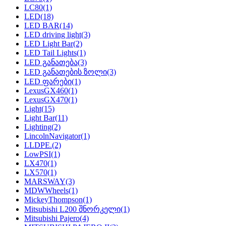
LC80
(1)
LED
(18)
LED BAR
(14)
LED driving light
(3)
LED Light Bar
(2)
LED Tail Lights
(1)
LED განათება
(3)
LED განათების ზოლი
(3)
LED ფარები
(1)
LexusGX460
(1)
LexusGX470
(1)
Light
(15)
Light Bar
(11)
Lighting
(2)
LincolnNavigator
(1)
LLDPE.
(2)
LowPSI
(1)
LX470
(1)
LX570
(1)
MARSWAY
(3)
MDWWheels
(1)
MickeyThompson
(1)
Mitsubishi L200 შნორკელი
(1)
Mitsubishi Pajero
(4)