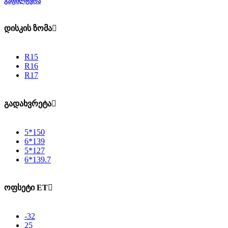
ᲒᲐᲤᲘᲚᲢᲕᲠᲐ
დისკის ზომა
R15
R16
R17
გადახვრეტა
5*150
6*139
5*127
6*139.7
ოფსეტი ET
-32
25