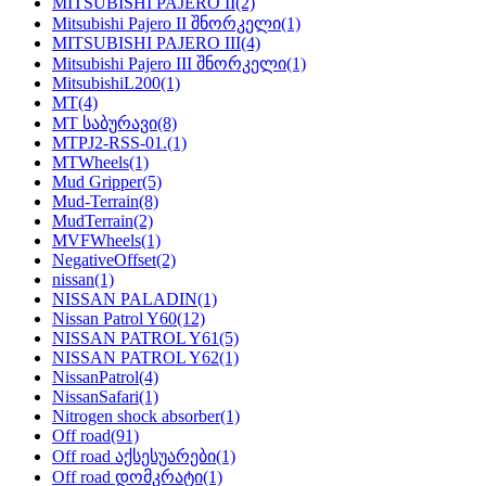
MITSUBISHI PAJERO II
(2)
Mitsubishi Pajero II შნორკელი
(1)
MITSUBISHI PAJERO III
(4)
Mitsubishi Pajero III შნორკელი
(1)
MitsubishiL200
(1)
MT
(4)
MT საბურავი
(8)
MTPJ2-RSS-01.
(1)
MTWheels
(1)
Mud Gripper
(5)
Mud-Terrain
(8)
MudTerrain
(2)
MVFWheels
(1)
NegativeOffset
(2)
nissan
(1)
NISSAN PALADIN
(1)
Nissan Patrol Y60
(12)
NISSAN PATROL Y61
(5)
NISSAN PATROL Y62
(1)
NissanPatrol
(4)
NissanSafari
(1)
Nitrogen shock absorber
(1)
Off road
(91)
Off road აქსესუარები
(1)
Off road დომკრატი
(1)