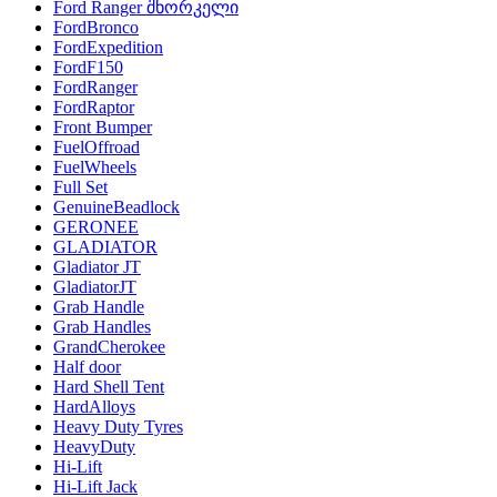
Ford Ranger შნორკელი
FordBronco
FordExpedition
FordF150
FordRanger
FordRaptor
Front Bumper
FuelOffroad
FuelWheels
Full Set
GenuineBeadlock
GERONEE
GLADIATOR
Gladiator JT
GladiatorJT
Grab Handle
Grab Handles
GrandCherokee
Half door
Hard Shell Tent
HardAlloys
Heavy Duty Tyres
HeavyDuty
Hi-Lift
Hi-Lift Jack