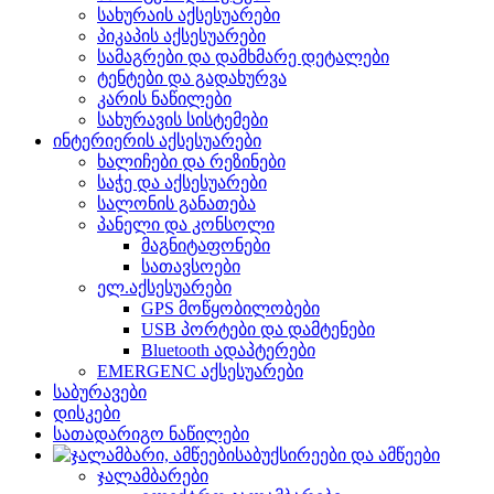
სახურაის აქსესუარები
პიკაპის აქსესუარები
სამაგრები და დამხმარე დეტალები
ტენტები და გადახურვა
კარის ნაწილები
სახურავის სისტემები
ინტერიერის აქსესუარები
ხალიჩები და რეზინები
საჭე და აქსესუარები
სალონის განათება
პანელი და კონსოლი
მაგნიტაფონები
სათავსოები
ელ.აქსესუარები
GPS მოწყობილობები
USB პორტები და დამტენები
Bluetooth ადაპტერები
EMERGENC აქსესუარები
საბურავები
დისკები
სათადარიგო ნაწილები
საბუქსირეები და ამწეები
ჯალამბარები