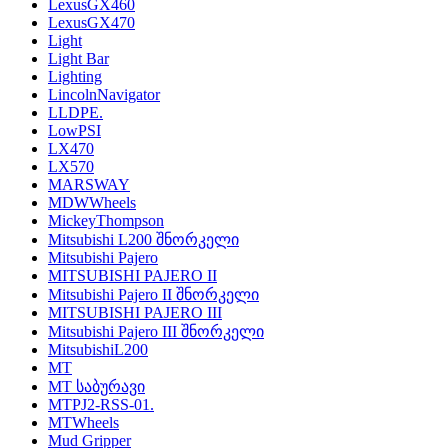
LexusGX460
LexusGX470
Light
Light Bar
Lighting
LincolnNavigator
LLDPE.
LowPSI
LX470
LX570
MARSWAY
MDWWheels
MickeyThompson
Mitsubishi L200 შნორკელი
Mitsubishi Pajero
MITSUBISHI PAJERO II
Mitsubishi Pajero II შნორკელი
MITSUBISHI PAJERO III
Mitsubishi Pajero III შნორკელი
MitsubishiL200
MT
MT საბურავი
MTPJ2-RSS-01.
MTWheels
Mud Gripper