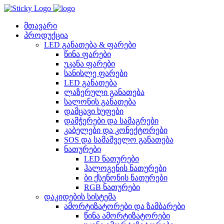
Skip
to
content
მთავარი
პროდუქცია
LED განათება & ფარები
წინა ფარები
უკანა ფარები
სანისლე ფარები
LED განათება
ლაზერული განათება
სალონის განათება
დამცავი ხუფები
დამჭერები და სამაგრები
კაბელები და კონექტორები
SOS და სამაშველო განათება
ნათურები
LED ნათურები
ჰალოგენის ნათურები
ბი ქსენონის ნათურები
RGB ნათურები
დაკიდების სისტემა
ამორტიზატორები და ზამბარები
წინა ამორტიზატორები