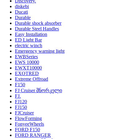
Discovery.
diskebi
Ducati
Durable
Durable shock absorber
Durable Steel Handles
Easy Installation
ED Light Bar
electric winch
Emergency warning light
EWBSeries
EWS 10000
EWXT10000
EXOTRED
Extreme Offroad
F150
FJ Cruiser შნორკელი
FJ.
FJ120
FJ150
FJCruiser
FlowForming
FonyeeWheels
FORD F150
FORD RANGER