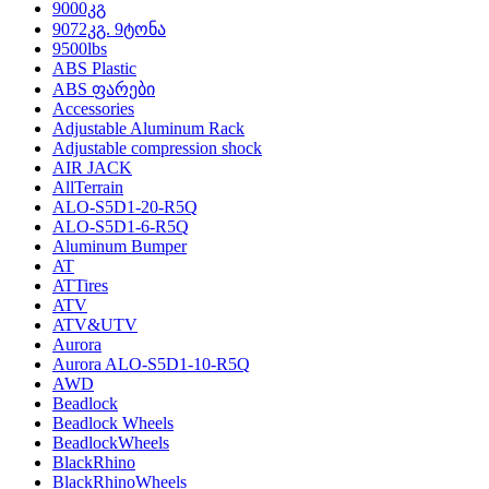
9000კგ
9072კგ. 9ტონა
9500lbs
ABS Plastic
ABS ფარები
Accessories
Adjustable Aluminum Rack
Adjustable compression shock
AIR JACK
AllTerrain
ALO-S5D1-20-R5Q
ALO-S5D1-6-R5Q
Aluminum Bumper
AT
ATTires
ATV
ATV&UTV
Aurora
Aurora ALO-S5D1-10-R5Q
AWD
Beadlock
Beadlock Wheels
BeadlockWheels
BlackRhino
BlackRhinoWheels