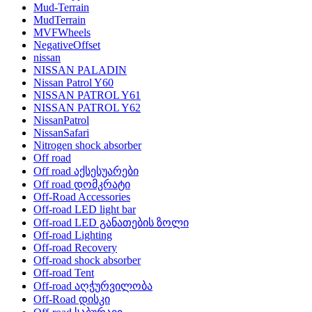
Mud-Terrain
MudTerrain
MVFWheels
NegativeOffset
nissan
NISSAN PALADIN
Nissan Patrol Y60
NISSAN PATROL Y61
NISSAN PATROL Y62
NissanPatrol
NissanSafari
Nitrogen shock absorber
Off road
Off road აქსესუარები
Off road დომკრატი
Off-Road Accessories
Off-road LED light bar
Off-road LED განათების ზოლი
Off-road Lighting
Off-road Recovery
Off-road shock absorber
Off-road Tent
Off-road აღჭურვილობა
Off-Road დისკი