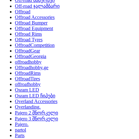
Off-road საბურავი
Off-road ჯალამბარი
Offroad
Offroad Accessories
Offroad Bumper
Offroad Equipment
Offroad Rims
Offroad Tyres
OffroadCompetition
OffroadGear
OffroadGeorgia
offroadhobby
Offroadhobby.ge
OffroadRims
OffroadTires
offroafhobby
Osram LED
Osram LED ჩიპები
Overland Accessories
Overlanding.
Pajero 2 შნორკელი
Pajero 3 შნორკელი
Pajero.
partol
Parts