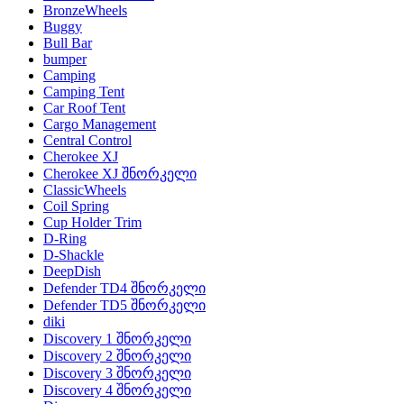
BronzeWheels
Buggy
Bull Bar
bumper
Camping
Camping Tent
Car Roof Tent
Cargo Management
Central Control
Cherokee XJ
Cherokee XJ შნორკელი
ClassicWheels
Coil Spring
Cup Holder Trim
D-Ring
D-Shackle
DeepDish
Defender TD4 შნორკელი
Defender TD5 შნორკელი
diki
Discovery 1 შნორკელი
Discovery 2 შნორკელი
Discovery 3 შნორკელი
Discovery 4 შნორკელი