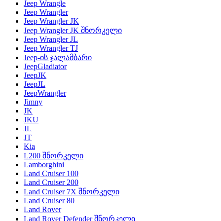
Jeep Wrangle
Jeep Wrangler
Jeep Wrangler JK
Jeep Wrangler JK შნორკელი
Jeep Wrangler JL
Jeep Wrangler TJ
Jeep-ის ჯალამბარი
JeepGladiator
JeepJK
JeepJL
JeepWrangler
Jimny
JK
JKU
JL
JT
Kia
L200 შნორკელი
Lamborghini
Land Cruiser 100
Land Cruiser 200
Land Cruiser 7X შნორკელი
Land Cruiser 80
Land Rover
Land Rover Defender შნორკელი