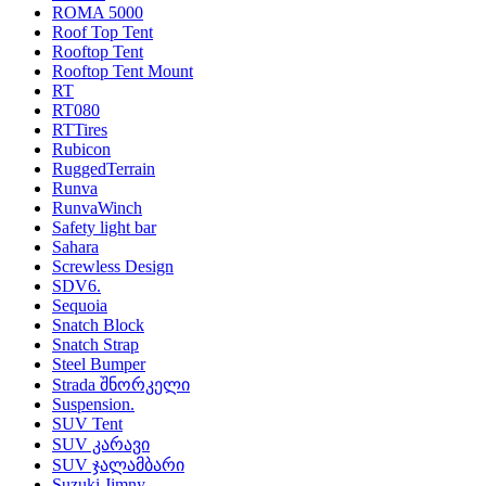
ROMA 5000
Roof Top Tent
Rooftop Tent
Rooftop Tent Mount
RT
RT080
RTTires
Rubicon
RuggedTerrain
Runva
RunvaWinch
Safety light bar
Sahara
Screwless Design
SDV6.
Sequoia
Snatch Block
Snatch Strap
Steel Bumper
Strada შნორკელი
Suspension.
SUV Tent
SUV კარავი
SUV ჯალამბარი
Suzuki Jimny