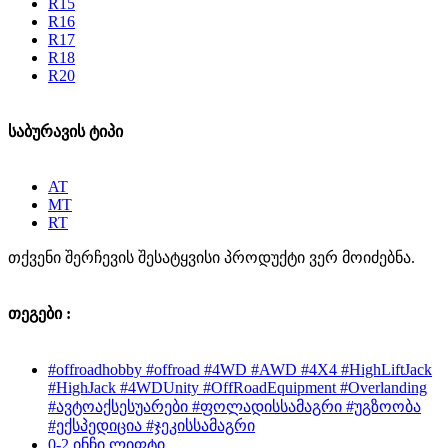
R15
R16
R17
R18
R20
საბურავის ტიპი
AT
MT
RT
თქვენი შერჩევის შესატყვისი პროდუქტი ვერ მოიძებნა.
თეგები :
#offroadhobby #offroad #4WD #AWD #4X4 #HighLiftJack
#HighJack #4WDUnity #OffRoadEquipment #Overlanding
#ავტოაქსესუარები #ფოლადისსამაგრი #უგზოობა
#ექსპედიცია #ჯეკისსამაგრი
0-2 ინჩი ლიფტი