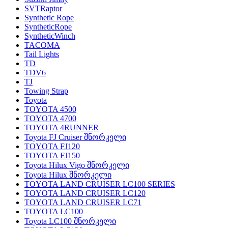
SVTRaptor
Synthetic Rope
SyntheticRope
SyntheticWinch
TACOMA
Tail Lights
TD
TDV6
TJ
Towing Strap
Toyota
TOYOTA 4500
TOYOTA 4700
TOYOTA 4RUNNER
Toyota FJ Cruiser შნორკელი
TOYOTA FJ120
TOYOTA FJ150
Toyota Hilux Vigo შნორკელი
Toyota Hilux შნორკელი
TOYOTA LAND CRUISER LC100 SERIES
TOYOTA LAND CRUISER LC120
TOYOTA LAND CRUISER LC71
TOYOTA LC100
Toyota LC100 შნორკელი