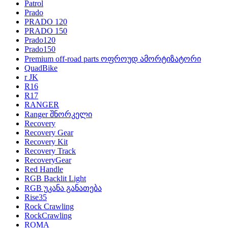
Patrol
Prado
PRADO 120
PRADO 150
Prado120
Prado150
Premium off-road parts ოფროუდ ამორტიზატორი
QuadBike
r JK
R16
R17
RANGER
Ranger შნორკელი
Recovery
Recovery Gear
Recovery Kit
Recovery Track
RecoveryGear
Red Handle
RGB Backlit Light
RGB უკანა განათება
Rise35
Rock Crawling
RockCrawling
ROMA