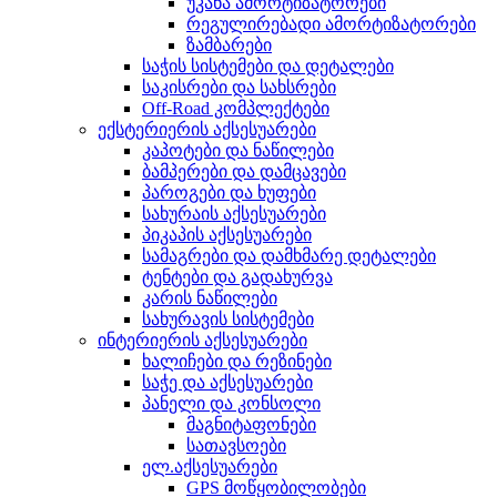
უკანა ამორტიზატორები
რეგულირებადი ამორტიზატორები
ზამბარები
საჭის სისტემები და დეტალები
საკისრები და სახსრები
Off-Road კომპლექტები
ექსტერიერის აქსესუარები
კაპოტები და ნაწილები
ბამპერები და დამცავები
პაროგები და ხუფები
სახურაის აქსესუარები
პიკაპის აქსესუარები
სამაგრები და დამხმარე დეტალები
ტენტები და გადახურვა
კარის ნაწილები
სახურავის სისტემები
ინტერიერის აქსესუარები
ხალიჩები და რეზინები
საჭე და აქსესუარები
პანელი და კონსოლი
მაგნიტაფონები
სათავსოები
ელ.აქსესუარები
GPS მოწყობილობები