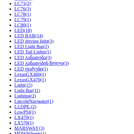
LC71
(2)
LC76
(3)
LC78
(1)
LC79
(1)
LC80
(1)
LED
(18)
LED BAR
(14)
LED driving light
(3)
LED Light Bar
(2)
LED Tail Lights
(1)
LED განათება
(3)
LED განათების ზოლი
(3)
LED ფარები
(1)
LexusGX460
(1)
LexusGX470
(1)
Light
(15)
Light Bar
(11)
Lighting
(2)
LincolnNavigator
(1)
LLDPE.
(2)
LowPSI
(1)
LX470
(1)
LX570
(1)
MARSWAY
(3)
MDWWheels
(1)