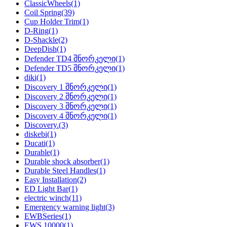
ClassicWheels
(1)
Coil Spring
(39)
Cup Holder Trim
(1)
D-Ring
(1)
D-Shackle
(2)
DeepDish
(1)
Defender TD4 შნორკელი
(1)
Defender TD5 შნორკელი
(1)
diki
(1)
Discovery 1 შნორკელი
(1)
Discovery 2 შნორკელი
(1)
Discovery 3 შნორკელი
(1)
Discovery 4 შნორკელი
(1)
Discovery.
(3)
diskebi
(1)
Ducati
(1)
Durable
(1)
Durable shock absorber
(1)
Durable Steel Handles
(1)
Easy Installation
(2)
ED Light Bar
(1)
electric winch
(11)
Emergency warning light
(3)
EWBSeries
(1)
EWS 10000
(1)