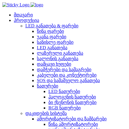
Skip
to
content
მთავარი
პროდუქცია
LED განათება & ფარები
წინა ფარები
უკანა ფარები
სანისლე ფარები
LED განათება
ლაზერული განათება
სალონის განათება
დამცავი ხუფები
დამჭერები და სამაგრები
კაბელები და კონექტორები
SOS და სამაშველო განათება
ნათურები
LED ნათურები
ჰალოგენის ნათურები
ბი ქსენონის ნათურები
RGB ნათურები
დაკიდების სისტემა
ამორტიზატორები და ზამბარები
წინა ამორტიზატორები