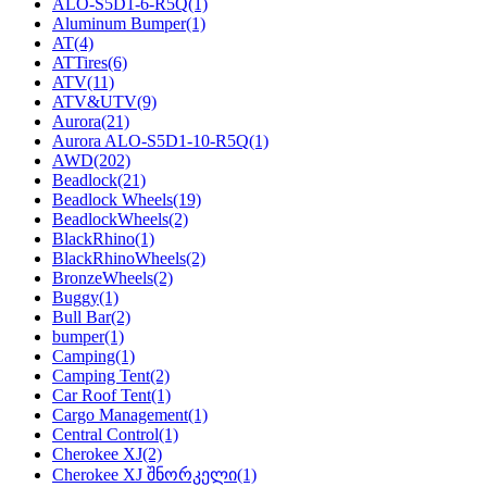
ALO-S5D1-6-R5Q
(1)
Aluminum Bumper
(1)
AT
(4)
ATTires
(6)
ATV
(11)
ATV&UTV
(9)
Aurora
(21)
Aurora ALO-S5D1-10-R5Q
(1)
AWD
(202)
Beadlock
(21)
Beadlock Wheels
(19)
BeadlockWheels
(2)
BlackRhino
(1)
BlackRhinoWheels
(2)
BronzeWheels
(2)
Buggy
(1)
Bull Bar
(2)
bumper
(1)
Camping
(1)
Camping Tent
(2)
Car Roof Tent
(1)
Cargo Management
(1)
Central Control
(1)
Cherokee XJ
(2)
Cherokee XJ შნორკელი
(1)