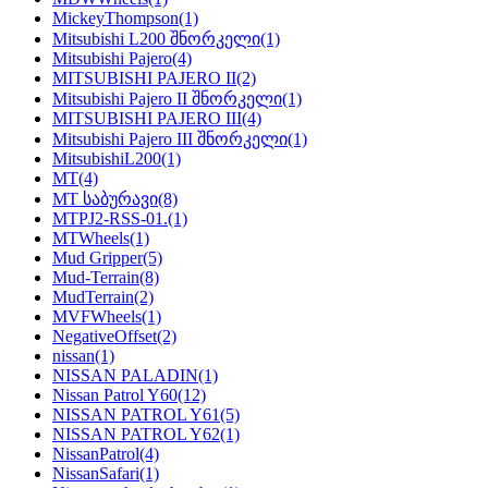
MickeyThompson
(1)
Mitsubishi L200 შნორკელი
(1)
Mitsubishi Pajero
(4)
MITSUBISHI PAJERO II
(2)
Mitsubishi Pajero II შნორკელი
(1)
MITSUBISHI PAJERO III
(4)
Mitsubishi Pajero III შნორკელი
(1)
MitsubishiL200
(1)
MT
(4)
MT საბურავი
(8)
MTPJ2-RSS-01.
(1)
MTWheels
(1)
Mud Gripper
(5)
Mud-Terrain
(8)
MudTerrain
(2)
MVFWheels
(1)
NegativeOffset
(2)
nissan
(1)
NISSAN PALADIN
(1)
Nissan Patrol Y60
(12)
NISSAN PATROL Y61
(5)
NISSAN PATROL Y62
(1)
NissanPatrol
(4)
NissanSafari
(1)