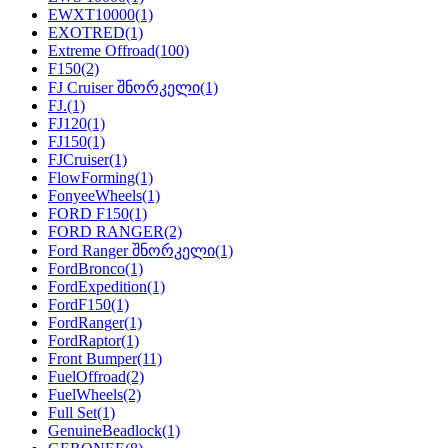
EWXT10000
(1)
EXOTRED
(1)
Extreme Offroad
(100)
F150
(2)
FJ Cruiser შნორკელი
(1)
FJ.
(1)
FJ120
(1)
FJ150
(1)
FJCruiser
(1)
FlowForming
(1)
FonyeeWheels
(1)
FORD F150
(1)
FORD RANGER
(2)
Ford Ranger შნორკელი
(1)
FordBronco
(1)
FordExpedition
(1)
FordF150
(1)
FordRanger
(1)
FordRaptor
(1)
Front Bumper
(11)
FuelOffroad
(2)
FuelWheels
(2)
Full Set
(1)
GenuineBeadlock
(1)