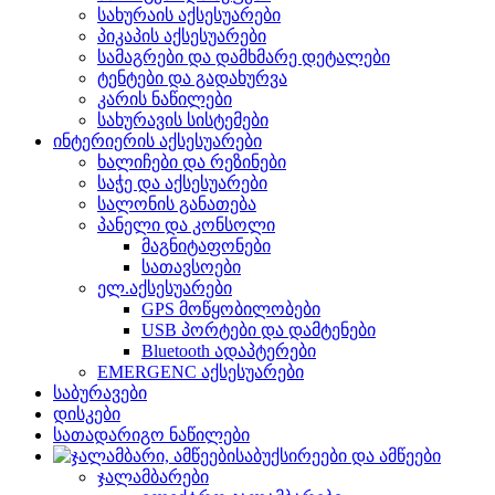
სახურაის აქსესუარები
პიკაპის აქსესუარები
სამაგრები და დამხმარე დეტალები
ტენტები და გადახურვა
კარის ნაწილები
სახურავის სისტემები
ინტერიერის აქსესუარები
ხალიჩები და რეზინები
საჭე და აქსესუარები
სალონის განათება
პანელი და კონსოლი
მაგნიტაფონები
სათავსოები
ელ.აქსესუარები
GPS მოწყობილობები
USB პორტები და დამტენები
Bluetooth ადაპტერები
EMERGENC აქსესუარები
საბურავები
დისკები
სათადარიგო ნაწილები
საბუქსირეები და ამწეები
ჯალამბარები