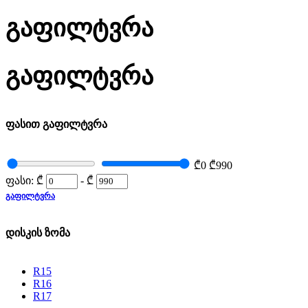
გაფილტვრა
გაფილტვრა
ფასით გაფილტვრა
₾0
₾990
ფასი:
₾
-
₾
ᲒᲐᲤᲘᲚᲢᲕᲠᲐ
დისკის ზომა
R15
R16
R17