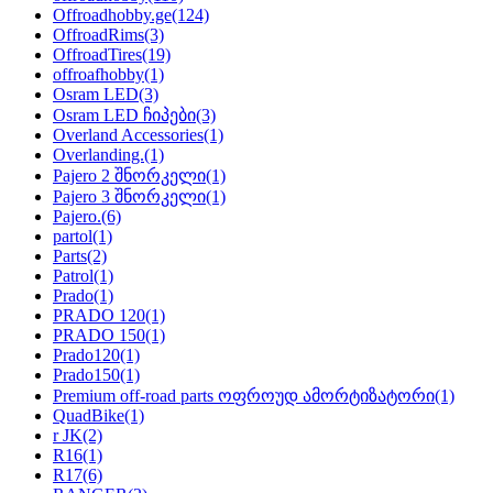
Offroadhobby.ge
(124)
OffroadRims
(3)
OffroadTires
(19)
offroafhobby
(1)
Osram LED
(3)
Osram LED ჩიპები
(3)
Overland Accessories
(1)
Overlanding.
(1)
Pajero 2 შნორკელი
(1)
Pajero 3 შნორკელი
(1)
Pajero.
(6)
partol
(1)
Parts
(2)
Patrol
(1)
Prado
(1)
PRADO 120
(1)
PRADO 150
(1)
Prado120
(1)
Prado150
(1)
Premium off-road parts ოფროუდ ამორტიზატორი
(1)
QuadBike
(1)
r JK
(2)
R16
(1)
R17
(6)