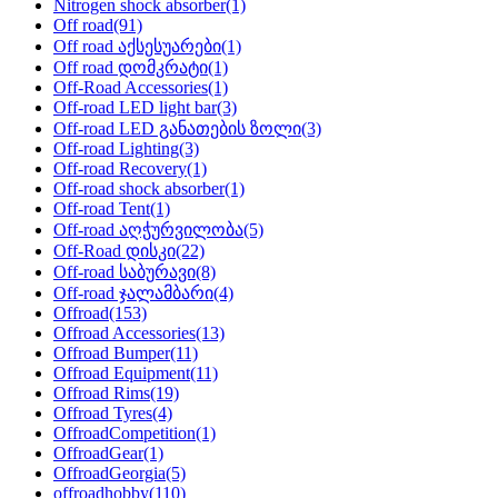
Nitrogen shock absorber
(1)
Off road
(91)
Off road აქსესუარები
(1)
Off road დომკრატი
(1)
Off-Road Accessories
(1)
Off-road LED light bar
(3)
Off-road LED განათების ზოლი
(3)
Off-road Lighting
(3)
Off-road Recovery
(1)
Off-road shock absorber
(1)
Off-road Tent
(1)
Off-road აღჭურვილობა
(5)
Off-Road დისკი
(22)
Off-road საბურავი
(8)
Off-road ჯალამბარი
(4)
Offroad
(153)
Offroad Accessories
(13)
Offroad Bumper
(11)
Offroad Equipment
(11)
Offroad Rims
(19)
Offroad Tyres
(4)
OffroadCompetition
(1)
OffroadGear
(1)
OffroadGeorgia
(5)
offroadhobby
(110)