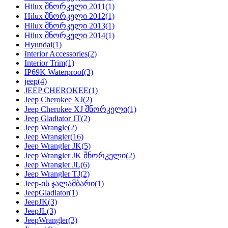
Hilux შნორკელი 2011
(1)
Hilux შნორკელი 2012
(1)
Hilux შნორკელი 2013
(1)
Hilux შნორკელი 2014
(1)
Hyundai
(1)
Interior Accessories
(2)
Interior Trim
(1)
IP69K Waterproof
(3)
jeep
(4)
JEEP CHEROKEE
(1)
Jeep Cherokee XJ
(2)
Jeep Cherokee XJ შნორკელი
(1)
Jeep Gladiator JT
(2)
Jeep Wrangle
(2)
Jeep Wrangler
(16)
Jeep Wrangler JK
(5)
Jeep Wrangler JK შნორკელი
(2)
Jeep Wrangler JL
(6)
Jeep Wrangler TJ
(2)
Jeep-ის ჯალამბარი
(1)
JeepGladiator
(1)
JeepJK
(3)
JeepJL
(3)
JeepWrangler
(3)