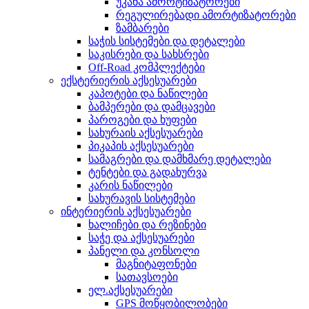
უკანა ამორტიზატორები
რეგულირებადი ამორტიზატორები
ზამბარები
საჭის სისტემები და დეტალები
საკისრები და სახსრები
Off-Road კომპლექტები
ექსტერიერის აქსესუარები
კაპოტები და ნაწილები
ბამპერები და დამცავები
პაროგები და ხუფები
სახურაის აქსესუარები
პიკაპის აქსესუარები
სამაგრები და დამხმარე დეტალები
ტენტები და გადახურვა
კარის ნაწილები
სახურავის სისტემები
ინტერიერის აქსესუარები
ხალიჩები და რეზინები
საჭე და აქსესუარები
პანელი და კონსოლი
მაგნიტაფონები
სათავსოები
ელ.აქსესუარები
GPS მოწყობილობები