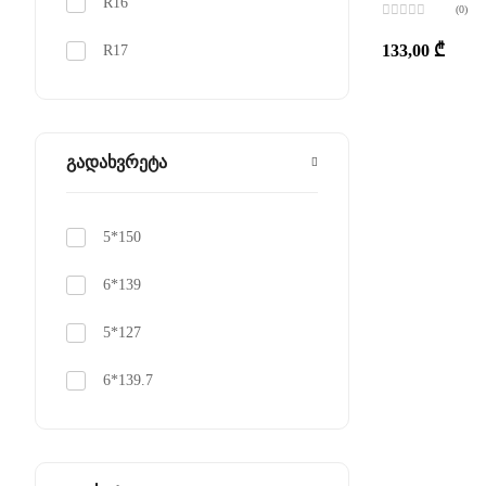
R16
(0)
შეფასება
0
,
133,00
₾
R17
5-
დან
გადახვრეტა
5*150
6*139
5*127
6*139.7