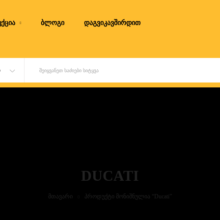
ქცია
ბლოგი
დაგვიკავშირდით
Ი
ᲨᲔᲘᲧᲕᲐᲜᲔᲗ ᲡᲐᲫᲘᲔᲑᲘ ᲡᲘᲢᲧᲕᲐ
DUCATI
მთავარი
პროდუქტი მონიშნულია “Ducati”