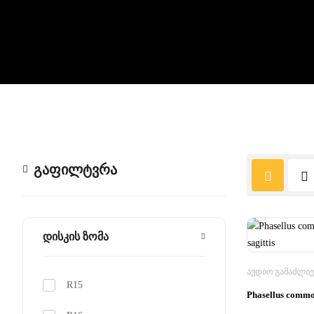
ᲒᲐᲤᲘᲚᲢᲕᲠᲐ
დისკის ზომა
ᲐᲣᲓᲘᲝ ᲒᲐᲛᲐᲫᲚᲘ
R15
Phasellus commod