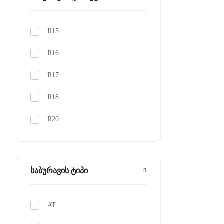
-44
R15
-48
R16
R17
R18
R20
საბურავის ტიპი
AT