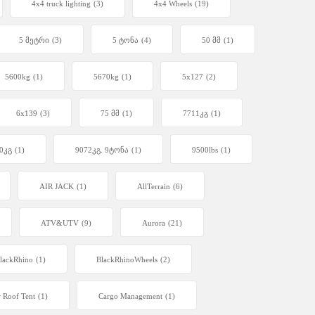
4x4 truck lighting
(3)
4x4 Wheels
(19)
5 მეტრი
(3)
5 ტონა
(4)
50 მმ
(1)
5600kg
(1)
5670kg
(1)
5x127
(2)
6x139
(3)
75 მმ
(1)
7711კგ
(1)
0კგ
(1)
9072კგ. 9ტონა
(1)
9500lbs
(1)
AIR JACK
(1)
AllTerrain
(6)
ATV&UTV
(9)
Aurora
(21)
lackRhino
(1)
BlackRhinoWheels
(2)
 Roof Tent
(1)
Cargo Management
(1)