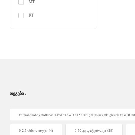
MT
RT
ᲗᲔᲒᲔᲑᲘ :
#offroadhobby #offroad #4WD #AWD #4X4 #HighLiftJack #HighJack #4WD
0-2.5 ინჩი ლიფტი
(4)
0-50 კგ დატვირთვა
(28)