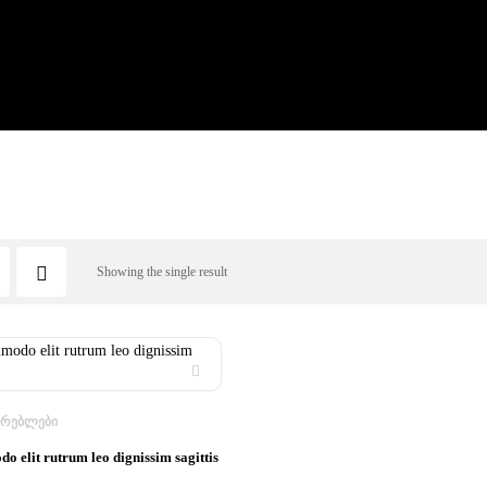
Showing the single result
ᲔᲠᲔᲑᲚᲔᲑᲘ
o elit rutrum leo dignissim sagittis