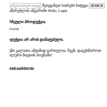
შეიყვანეთ საძიები სიტყვა
SEARCH
მომხმარებლის ანგარიში
Hello, Login
0
შერჩეული პროდუქცია
პროდუქცია არ არის დამატებული.
თქვენი კალათა ამჟამად ცარიელია. ჩვენ, დაგეხმაროთ
იდეალური ნივთის პოვნაში!
ᲨᲔᲡᲧᲘᲓᲕᲘᲡ ᲒᲐᲒᲠᲫᲔᲚᲔᲑᲐ