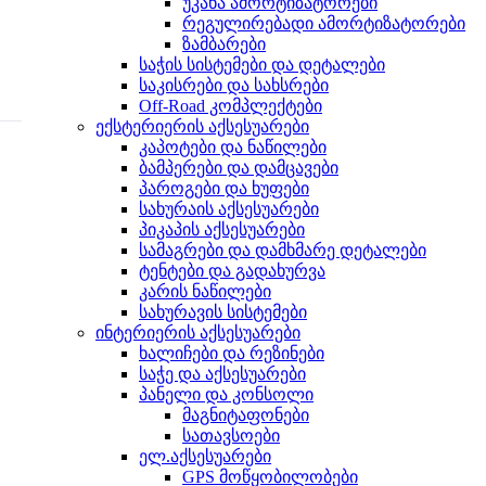
უკანა ამორტიზატორები
რეგულირებადი ამორტიზატორები
ზამბარები
საჭის სისტემები და დეტალები
საკისრები და სახსრები
Off-Road კომპლექტები
ექსტერიერის აქსესუარები
კაპოტები და ნაწილები
ბამპერები და დამცავები
პაროგები და ხუფები
სახურაის აქსესუარები
პიკაპის აქსესუარები
სამაგრები და დამხმარე დეტალები
ტენტები და გადახურვა
კარის ნაწილები
სახურავის სისტემები
ინტერიერის აქსესუარები
ხალიჩები და რეზინები
საჭე და აქსესუარები
პანელი და კონსოლი
მაგნიტაფონები
სათავსოები
ელ.აქსესუარები
GPS მოწყობილობები