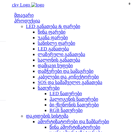
0
Skip
0
to
content
მთავარი
პროდუქცია
LED განათება & ფარები
წინა ფარები
უკანა ფარები
სანისლე ფარები
LED განათება
ლაზერული განათება
სალონის განათება
დამცავი ხუფები
დამჭერები და სამაგრები
კაბელები და კონექტორები
SOS და სამაშველო განათება
ნათურები
LED ნათურები
ჰალოგენის ნათურები
ბი ქსენონის ნათურები
RGB ნათურები
დაკიდების სისტემა
ამორტიზატორები და ზამბარები
წინა ამორტიზატორები