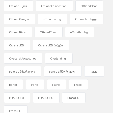
Offroad Tyres
OffroadCompetition
OffroadGear
OffroadGeorgia
offroadhobby
Offroadhobby.ge
OffroadRims
OffroadTires
offroafhobby
Osram LED
Osram LED ჩიპები
Overland Accessories
Overlanding.
Pajero 2 შნორკელი
Pajero 3 შნორკელი
Pajero.
partol
Parts
Patrol
Prado
PRADO 120
PRADO 150
Prado120
Prado150