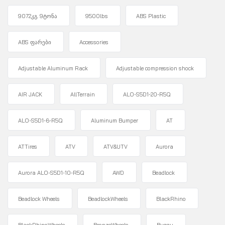
9072კგ. 9ტონა
9500lbs
ABS Plastic
ABS ფარები
Accessories
Adjustable Aluminum Rack
Adjustable compression shock
AIR JACK
AllTerrain
ALO-S5D1-20-R5Q
ALO-S5D1-6-R5Q
Aluminum Bumper
AT
ATTires
ATV
ATV&UTV
Aurora
Aurora ALO-S5D1-10-R5Q
AWD
Beadlock
Beadlock Wheels
BeadlockWheels
BlackRhino