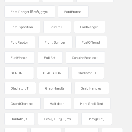
Ford Ranger შნორკელი
FordBronco
FordExpedition
FordF150
FordRanger
FordRaptor
Front Bumper
FuelOffroad
FuelWheels
Full Set
GenuineBeadlock
GERONEE
GLADIATOR
Gladiator JT
GladiatorJT
Grab Handle
Grab Handles
GrandCherokee
Half door
Hard Shell Tent
HardAlloys
Heavy Duty Tyres
HeavyDuty