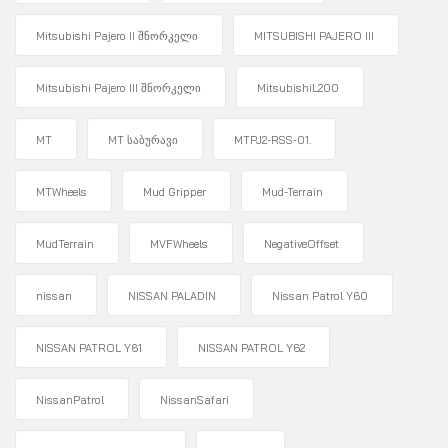
Mitsubishi Pajero II შნორკელი
MITSUBISHI PAJERO III
Mitsubishi Pajero III შნორკელი
MitsubishiL200
MT
MT საბურავი
MTPJ2-RSS-01.
MTWheels
Mud Gripper
Mud-Terrain
MudTerrain
MVFWheels
NegativeOffset
nissan
NISSAN PALADIN
Nissan Patrol Y60
NISSAN PATROL Y61
NISSAN PATROL Y62
NissanPatrol
NissanSafari