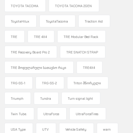
TOYOTA TACOMA
TOYOTA TACOMA 2GEN
ToyotaHilux
ToyotaTacoma
Traction Aid
TRE
TRE 4X4
TRE Modular Bed Rack
TRE Recovery Board Pro 2
TRE SNATCH STRAP
TRE მოდულარული სათავსო რაკი
TRE4X4
TRG-SS-1
TRG-SS-2
Triton შნორკელი
Triumph
Tundra
Turn signal light
Twin Tube.
UltraForce
UltraForceTires
USA Type
UTV
Vehicle Safety
warn