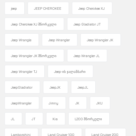
jeep
JEEP CHEROKEE
Jeep Cherokee XJ
Jeep Cherokee XJ შნორკელი
Jeep Gladiator JT
Jeep Wrangle
Jeep Wrangler
Jeep Wrangler JK
Jeep Wrangler JK შნორკელი
Jeep Wrangler JL
Jeep Wrangler TJ
Jeep-ის ჯალამბარი
JeepGladiator
JeepJK
JeepJL
JeepWrangler
Jimny
JK
JKU
JL
JT
Kia
L200 შნორკელი
Lamborghini
Land Cruiser 100
Land Cruiser 200