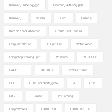
Discovery 3 შნორკელი
Discovery 4 შნორკელი
Discovery.
diskebi
Ducati
Durable
Durable shock absorber
Durable Steel Handles
Easy Installation
ED Light Bar
electric winch
Emergency warning light
EWBSeries
EWS 10000
EWXT10000
EXOTRED
Extreme Offroad
F150
FJ Cruiser შნორკელი
FJ.
FJ120
FJ150
FJCruiser
FlowForming
FonyeeWheels
FORD F150
FORD RANGER