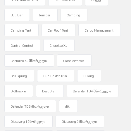
BlackRhinoWheels
BronzeWheels
Buggy
Bull Bar
bumper
Camping
Camping Tent
Car Roof Tent
Cargo Management
Central Control
Cherokee XJ
Cherokee XJ შნორკელი
ClassicWheels
Coil Spring
Cup Holder Trim
D-Ring
D-Shackle
DeepDish
Defender TD4 შნორკელი
Defender TD5 შნორკელი
diki
Discovery 1 შნორკელი
Discovery 2 შნორკელი