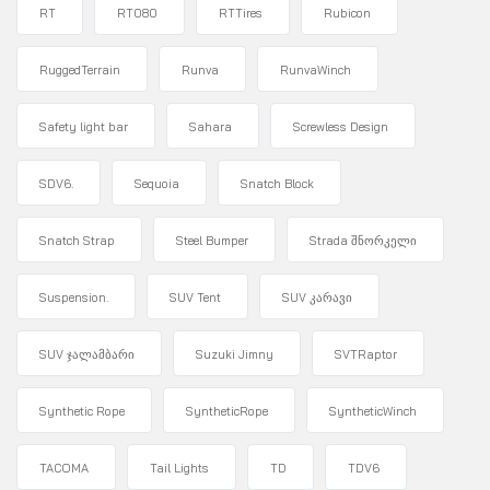
RT
RT080
RTTires
Rubicon
RuggedTerrain
Runva
RunvaWinch
Safety light bar
Sahara
Screwless Design
SDV6.
Sequoia
Snatch Block
Snatch Strap
Steel Bumper
Strada შნორკელი
Suspension.
SUV Tent
SUV კარავი
SUV ჯალამბარი
Suzuki Jimny
SVTRaptor
Synthetic Rope
SyntheticRope
SyntheticWinch
TACOMA
Tail Lights
TD
TDV6