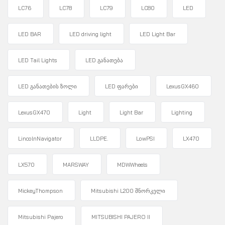
LC76
LC78
LC79
LC80
LED
LED BAR
LED driving light
LED Light Bar
LED Tail Lights
LED განათება
LED განათების ზოლი
LED ფარები
LexusGX460
LexusGX470
Light
Light Bar
Lighting
LincolnNavigator
LLDPE.
LowPSI
LX470
LX570
MARSWAY
MDWWheels
MickeyThompson
Mitsubishi L200 შნორკელი
Mitsubishi Pajero
MITSUBISHI PAJERO II