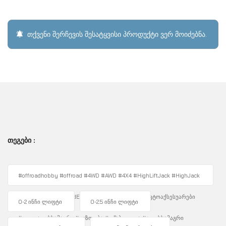
თქვენი შერჩევის შესატყვისი პროდუქტი ვერ მოიძებნა.
ᲗᲔᲒᲔᲑᲘ :
#offroadhobby #offroad #4WD #AWD #4X4 #HighLiftJack #HighJack
#4WDUnity #OffRoadEquipment #Overlanding #ავტოაქსესუარები
0-2 ინჩი ლიფტი
0-2.5 ინჩი ლიფტი
#ფოლადისსამაგრი #უგზოობა #ექსპედიცია #ჯეკისსამაგრი