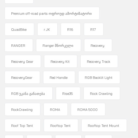
Premium off-road parts ოფროუდ ამორტიზატორი
QuadBike
r JK
R16
R17
RANGER
Ranger შნორკელი
Recovery
Recovery Gear
Recovery Kit
Recovery Track
RecoveryGear
Red Handle
RGB Backlit Light
RGB უკანა განათება
Rise35
Rock Crawling
RockCrawling
ROMA
ROMA 5000
Roof Top Tent
Rooftop Tent
Rooftop Tent Mount