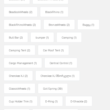
BeadlockWheels
(2)
BlackRhino
(1)
BlackRhinoWheels
(2)
BronzeWheels
(2)
Buggy
(1)
Bull Bar
(2)
bumper
(1)
Camping
(1)
Camping Tent
(2)
Car Roof Tent
(1)
Cargo Management
(1)
Central Control
(1)
Cherokee XJ
(2)
Cherokee XJ შნორკელი
(1)
ClassicWheels
(1)
Coil Spring
(39)
Cup Holder Trim
(1)
D-Ring
(1)
D-Shackle
(2)