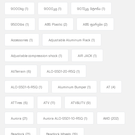
9000kg
(1)
9000კგ
(1)
9072კგ. 9ტონა
(1)
9500lbs
(1)
ABS Plastic
(2)
ABS ფარები
(2)
Accessories
(1)
Adjustable Aluminum Rack
(1)
Adjustable compression shock
(1)
AIR JACK
(1)
AllTerrain
(6)
ALO-S5D1-20-R5Q
(1)
ALO-S5D1-6-R5Q
(1)
Aluminum Bumper
(1)
AT
(4)
ATTires
(6)
ATV
(11)
ATV&UTV
(9)
Aurora
(21)
Aurora ALO-S5D1-10-R5Q
(1)
AWD
(202)
Beadlock
(21)
Beadlock Wheels
(19)