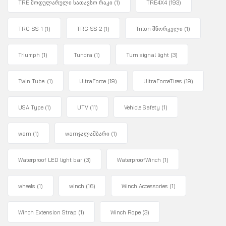
TRE მოდულარული სათავსო რაკი
(1)
TRE4X4
(193)
TRG-SS-1
(1)
TRG-SS-2
(1)
Triton შნორკელი
(1)
Triumph
(1)
Tundra
(1)
Turn signal light
(3)
Twin Tube.
(1)
UltraForce
(19)
UltraForceTires
(19)
USA Type
(1)
UTV
(11)
Vehicle Safety
(1)
warn
(1)
warnჯალამბარი
(1)
Waterproof LED light bar
(3)
WaterproofWinch
(1)
wheels
(1)
winch
(16)
Winch Accessories
(1)
Winch Extension Strap
(1)
Winch Rope
(3)