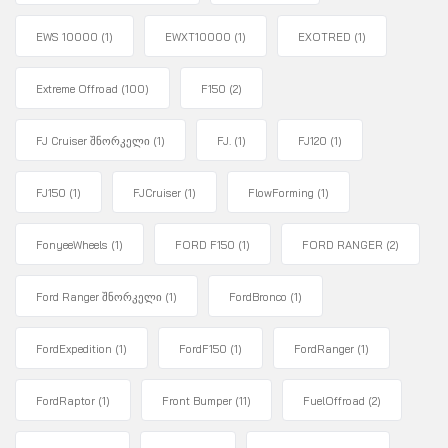
EWS 10000
(1)
EWXT10000
(1)
EXOTRED
(1)
Extreme Offroad
(100)
F150
(2)
FJ Cruiser შნორკელი
(1)
FJ.
(1)
FJ120
(1)
FJ150
(1)
FJCruiser
(1)
FlowForming
(1)
FonyeeWheels
(1)
FORD F150
(1)
FORD RANGER
(2)
Ford Ranger შნორკელი
(1)
FordBronco
(1)
FordExpedition
(1)
FordF150
(1)
FordRanger
(1)
FordRaptor
(1)
Front Bumper
(11)
FuelOffroad
(2)