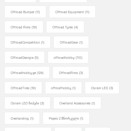
Offroad Bumper
(11)
Offroad Equipment
(11)
Offroad Rims
(19)
Offroad Tyres
(4)
OffroadCompetition
(1)
OffroadGear
(1)
OffroadGeorgia
(5)
offroadhobby
(110)
Offroadhobby.ge
(124)
OffroadRims
(3)
OffroadTires
(19)
offroafhobby
(1)
Osram LED
(3)
Osram LED ჩიპები
(3)
Overland Accessories
(1)
Overlanding.
(1)
Pajero 2 შნორკელი
(1)