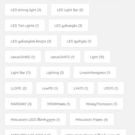
LED driving light
(3)
LED Light Bar
(2)
LED Tail Lights
(1)
LED განათება
(3)
LED განათების ზოლი
(3)
LED ფარები
(1)
LexusGX460
(1)
LexusGX470
(1)
Light
(15)
Light Bar
(11)
Lighting
(2)
LincolnNavigator
(1)
LLDPE.
(2)
LowPSI
(1)
LX470
(1)
LX570
(1)
MARSWAY
(3)
MDWWheels
(1)
MickeyThompson
(1)
Mitsubishi L200 შნორკელი
(1)
Mitsubishi Pajero
(4)