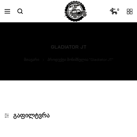
0
GLADIATOR JT
მთავარი
პროდუქტი მონიშნულია “Gladiator JT”
ᲒᲐᲤᲘᲚᲢᲕᲠᲐ