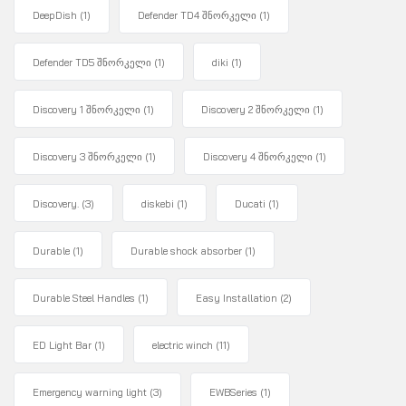
DeepDish
(1)
Defender TD4 შნორკელი
(1)
Defender TD5 შნორკელი
(1)
diki
(1)
Discovery 1 შნორკელი
(1)
Discovery 2 შნორკელი
(1)
Discovery 3 შნორკელი
(1)
Discovery 4 შნორკელი
(1)
Discovery.
(3)
diskebi
(1)
Ducati
(1)
Durable
(1)
Durable shock absorber
(1)
Durable Steel Handles
(1)
Easy Installation
(2)
ED Light Bar
(1)
electric winch
(11)
Emergency warning light
(3)
EWBSeries
(1)