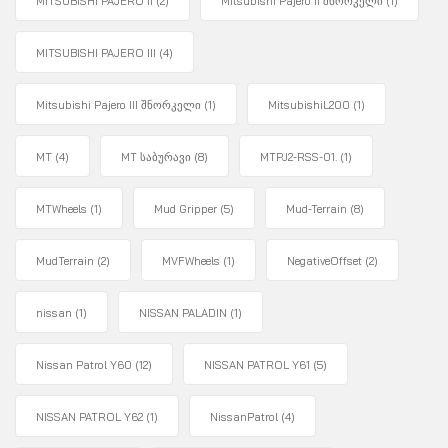
MITSUBISHI PAJERO II
(2)
Mitsubishi Pajero II შნორკელი
(1)
MITSUBISHI PAJERO III
(4)
Mitsubishi Pajero III შნორკელი
(1)
MitsubishiL200
(1)
MT
(4)
MT საბურავი
(8)
MTPJ2-RSS-01.
(1)
MTWheels
(1)
Mud Gripper
(5)
Mud-Terrain
(8)
MudTerrain
(2)
MVFWheels
(1)
NegativeOffset
(2)
nissan
(1)
NISSAN PALADIN
(1)
Nissan Patrol Y60
(12)
NISSAN PATROL Y61
(5)
NISSAN PATROL Y62
(1)
NissanPatrol
(4)