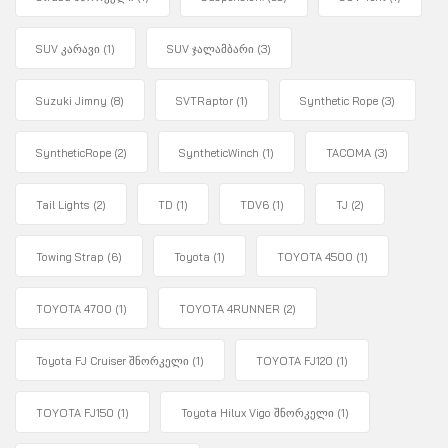
SUV კარავი
(1)
SUV ჯალამბარი
(3)
Suzuki Jimny
(8)
SVTRaptor
(1)
Synthetic Rope
(3)
SyntheticRope
(2)
SyntheticWinch
(1)
TACOMA
(3)
Tail Lights
(2)
TD
(1)
TDV6
(1)
TJ
(2)
Towing Strap
(6)
Toyota
(1)
TOYOTA 4500
(1)
TOYOTA 4700
(1)
TOYOTA 4RUNNER
(2)
Toyota FJ Cruiser შნორკელი
(1)
TOYOTA FJ120
(1)
TOYOTA FJ150
(1)
Toyota Hilux Vigo შნორკელი
(1)