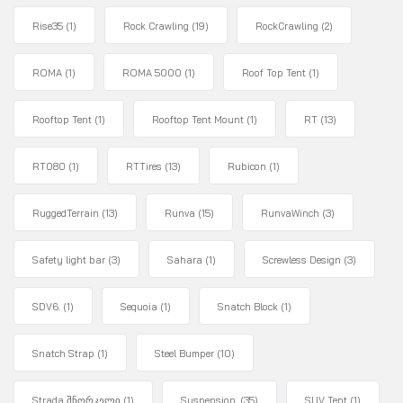
Rise35
(1)
Rock Crawling
(19)
RockCrawling
(2)
ROMA
(1)
ROMA 5000
(1)
Roof Top Tent
(1)
Rooftop Tent
(1)
Rooftop Tent Mount
(1)
RT
(13)
RT080
(1)
RTTires
(13)
Rubicon
(1)
RuggedTerrain
(13)
Runva
(15)
RunvaWinch
(3)
Safety light bar
(3)
Sahara
(1)
Screwless Design
(3)
SDV6.
(1)
Sequoia
(1)
Snatch Block
(1)
Snatch Strap
(1)
Steel Bumper
(10)
Strada შნორკელი
(1)
Suspension.
(35)
SUV Tent
(1)