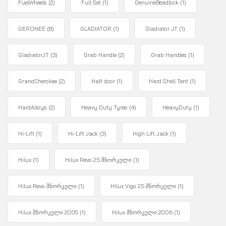
FuelWheels
(2)
Full Set
(1)
GenuineBeadlock
(1)
GERONEE
(8)
GLADIATOR
(1)
Gladiator JT
(1)
GladiatorJT
(3)
Grab Handle
(2)
Grab Handles
(1)
GrandCherokee
(2)
Half door
(1)
Hard Shell Tent
(1)
HardAlloys
(2)
Heavy Duty Tyres
(4)
HeavyDuty
(1)
Hi-Lift
(1)
Hi-Lift Jack
(3)
High Lift Jack
(1)
Hilux
(1)
Hilux Revo 2.5 შნორკელი
(1)
Hilux Revo შნორკელი
(1)
Hilux Vigo 2.5 შნორკელი
(1)
Hilux შნორკელი 2005
(1)
Hilux შნორკელი 2006
(1)