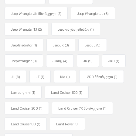
Jeep Wrangler JK შნორკელი
(2)
Jeep Wrangler JL
(6)
Jeep Wrangler TJ
(2)
Jeep-ის ჯალამბარი
(1)
JeepGladiator
(1)
JeepJK
(3)
JeepJL
(3)
JeepWrangler
(3)
Jimny
(4)
JK
(9)
JKU
(1)
JL
(6)
JT
(1)
Kia
(1)
L200 შნორკელი
(1)
Lamborghini
(1)
Land Cruiser 100
(1)
Land Cruiser 200
(1)
Land Cruiser 7X შნორკელი
(1)
Land Cruiser 80
(1)
Land Rover
(3)