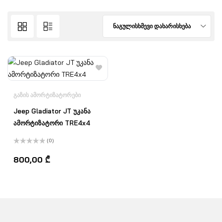
ნაგულისხმევი დახარისხება
ᲒᲐᲖᲘᲡ ᲐᲛᲝᲠᲢᲘᲖᲐᲢᲝᲠᲔᲑᲘ
Jeep Gladiator JT უკანა
ამორტიზატორი TRE4x4
(0)
შეფასება
0
,
800,00
₾
5-
დან