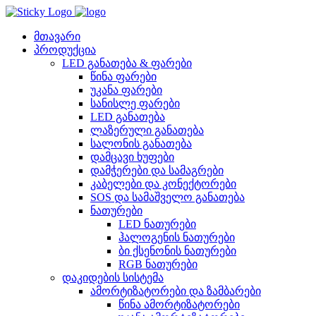
Skip
to
content
მთავარი
პროდუქცია
LED განათება & ფარები
წინა ფარები
უკანა ფარები
სანისლე ფარები
LED განათება
ლაზერული განათება
სალონის განათება
დამცავი ხუფები
დამჭერები და სამაგრები
კაბელები და კონექტორები
SOS და სამაშველო განათება
ნათურები
LED ნათურები
ჰალოგენის ნათურები
ბი ქსენონის ნათურები
RGB ნათურები
დაკიდების სისტემა
ამორტიზატორები და ზამბარები
წინა ამორტიზატორები