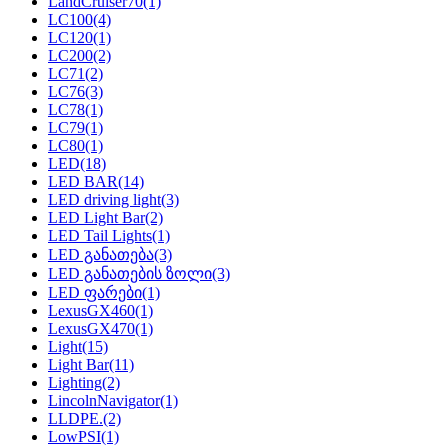
LandCruiser70
(1)
LC100
(4)
LC120
(1)
LC200
(2)
LC71
(2)
LC76
(3)
LC78
(1)
LC79
(1)
LC80
(1)
LED
(18)
LED BAR
(14)
LED driving light
(3)
LED Light Bar
(2)
LED Tail Lights
(1)
LED განათება
(3)
LED განათების ზოლი
(3)
LED ფარები
(1)
LexusGX460
(1)
LexusGX470
(1)
Light
(15)
Light Bar
(11)
Lighting
(2)
LincolnNavigator
(1)
LLDPE.
(2)
LowPSI
(1)