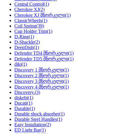
Central Control
(1)
Cherokee XJ
(2)
Cherokee XJ შნორკელი
(1)
ClassicWheels
(1)
Coil Spring
(39)
Cup Holder Trim
(1)
D-Ring
(1)
D-Shackle
(2)
DeepDish
(1)
Defender TD4 შნორკელი
(1)
Defender TD5 შნორკელი
(1)
diki
(1)
Discovery 1 შნორკელი
(1)
Discovery 2 შნორკელი
(1)
Discovery 3 შნორკელი
(1)
Discovery 4 შნორკელი
(1)
Discovery.
(3)
diskebi
(1)
Ducati
(1)
Durable
(1)
Durable shock absorber
(1)
Durable Steel Handles
(1)
Easy Installation
(2)
ED Light Bar
(1)