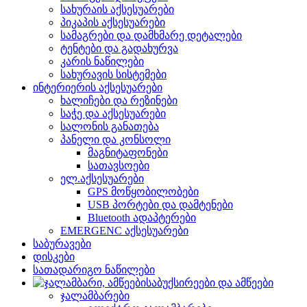
სახურაის აქსესუარები
პიკაპის აქსესუარები
სამაგრები და დამხმარე დეტალები
ტენტები და გადახურვა
კარის ნაწილები
სახურავის სისტემები
ინტერიერის აქსესუარები
ხალიჩები და რეზინები
საჭე და აქსესუარები
სალონის განათება
პანელი და კონსოლი
მაგნიტაფონები
სათავსოები
ელ.აქსესუარები
GPS მოწყობილობები
USB პორტები და დამტენები
Bluetooth ადაპტერები
EMERGENC აქსესუარები
საბურავები
დისკები
სათადარიგო ნაწილები
საბუქსირეები და ამწეები
ჯალამბარები