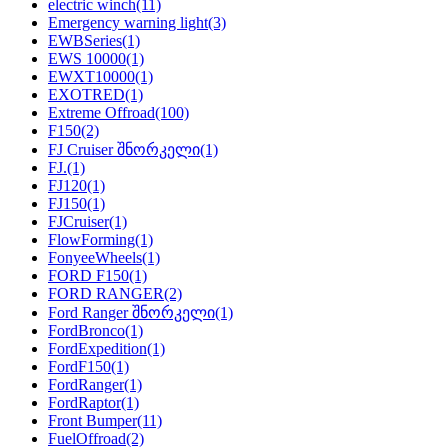
electric winch
(11)
Emergency warning light
(3)
EWBSeries
(1)
EWS 10000
(1)
EWXT10000
(1)
EXOTRED
(1)
Extreme Offroad
(100)
F150
(2)
FJ Cruiser შნორკელი
(1)
FJ.
(1)
FJ120
(1)
FJ150
(1)
FJCruiser
(1)
FlowForming
(1)
FonyeeWheels
(1)
FORD F150
(1)
FORD RANGER
(2)
Ford Ranger შნორკელი
(1)
FordBronco
(1)
FordExpedition
(1)
FordF150
(1)
FordRanger
(1)
FordRaptor
(1)
Front Bumper
(11)
FuelOffroad
(2)