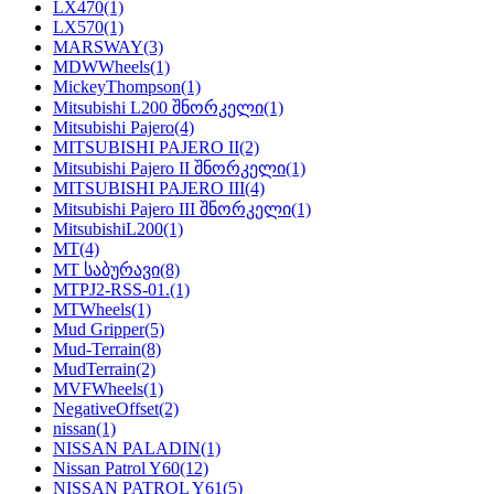
LX470
(1)
LX570
(1)
MARSWAY
(3)
MDWWheels
(1)
MickeyThompson
(1)
Mitsubishi L200 შნორკელი
(1)
Mitsubishi Pajero
(4)
MITSUBISHI PAJERO II
(2)
Mitsubishi Pajero II შნორკელი
(1)
MITSUBISHI PAJERO III
(4)
Mitsubishi Pajero III შნორკელი
(1)
MitsubishiL200
(1)
MT
(4)
MT საბურავი
(8)
MTPJ2-RSS-01.
(1)
MTWheels
(1)
Mud Gripper
(5)
Mud-Terrain
(8)
MudTerrain
(2)
MVFWheels
(1)
NegativeOffset
(2)
nissan
(1)
NISSAN PALADIN
(1)
Nissan Patrol Y60
(12)
NISSAN PATROL Y61
(5)