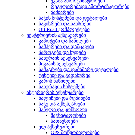
უკანა ამორტიზატორები
რეგულირებადი ამორტიზატორები
ზამბარები
საჭის სისტემები და დეტალები
საკისრები და სახსრები
Off-Road კომპლექტები
ექსტერიერის აქსესუარები
კაპოტები და ნაწილები
ბამპერები და დამცავები
პაროგები და ხუფები
სახურაის აქსესუარები
პიკაპის აქსესუარები
სამაგრები და დამხმარე დეტალები
ტენტები და გადახურვა
კარის ნაწილები
სახურავის სისტემები
ინტერიერის აქსესუარები
ხალიჩები და რეზინები
საჭე და აქსესუარები
პანელი და კონსოლი
მაგნიტაფონები
სათავსოები
ელ.აქსესუარები
GPS მოწყობილობები