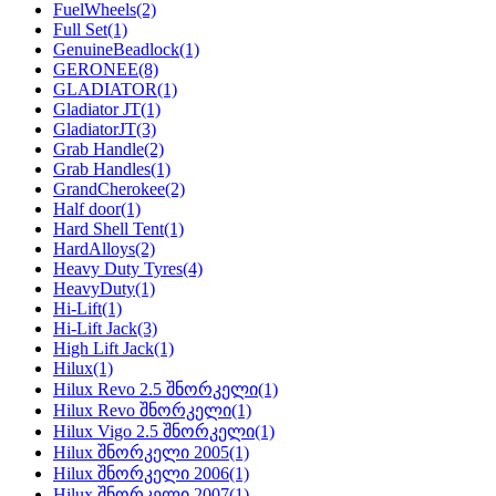
FuelWheels
(2)
Full Set
(1)
GenuineBeadlock
(1)
GERONEE
(8)
GLADIATOR
(1)
Gladiator JT
(1)
GladiatorJT
(3)
Grab Handle
(2)
Grab Handles
(1)
GrandCherokee
(2)
Half door
(1)
Hard Shell Tent
(1)
HardAlloys
(2)
Heavy Duty Tyres
(4)
HeavyDuty
(1)
Hi-Lift
(1)
Hi-Lift Jack
(3)
High Lift Jack
(1)
Hilux
(1)
Hilux Revo 2.5 შნორკელი
(1)
Hilux Revo შნორკელი
(1)
Hilux Vigo 2.5 შნორკელი
(1)
Hilux შნორკელი 2005
(1)
Hilux შნორკელი 2006
(1)
Hilux შნორკელი 2007
(1)