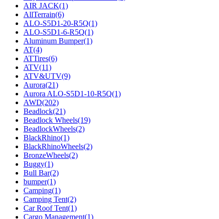
AIR JACK
(1)
AllTerrain
(6)
ALO-S5D1-20-R5Q
(1)
ALO-S5D1-6-R5Q
(1)
Aluminum Bumper
(1)
AT
(4)
ATTires
(6)
ATV
(11)
ATV&UTV
(9)
Aurora
(21)
Aurora ALO-S5D1-10-R5Q
(1)
AWD
(202)
Beadlock
(21)
Beadlock Wheels
(19)
BeadlockWheels
(2)
BlackRhino
(1)
BlackRhinoWheels
(2)
BronzeWheels
(2)
Buggy
(1)
Bull Bar
(2)
bumper
(1)
Camping
(1)
Camping Tent
(2)
Car Roof Tent
(1)
Cargo Management
(1)