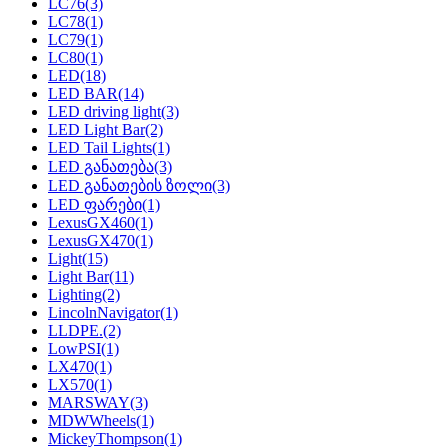
LC76
(3)
LC78
(1)
LC79
(1)
LC80
(1)
LED
(18)
LED BAR
(14)
LED driving light
(3)
LED Light Bar
(2)
LED Tail Lights
(1)
LED განათება
(3)
LED განათების ზოლი
(3)
LED ფარები
(1)
LexusGX460
(1)
LexusGX470
(1)
Light
(15)
Light Bar
(11)
Lighting
(2)
LincolnNavigator
(1)
LLDPE.
(2)
LowPSI
(1)
LX470
(1)
LX570
(1)
MARSWAY
(3)
MDWWheels
(1)
MickeyThompson
(1)