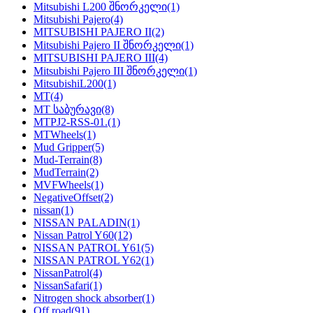
Mitsubishi L200 შნორკელი
(1)
Mitsubishi Pajero
(4)
MITSUBISHI PAJERO II
(2)
Mitsubishi Pajero II შნორკელი
(1)
MITSUBISHI PAJERO III
(4)
Mitsubishi Pajero III შნორკელი
(1)
MitsubishiL200
(1)
MT
(4)
MT საბურავი
(8)
MTPJ2-RSS-01.
(1)
MTWheels
(1)
Mud Gripper
(5)
Mud-Terrain
(8)
MudTerrain
(2)
MVFWheels
(1)
NegativeOffset
(2)
nissan
(1)
NISSAN PALADIN
(1)
Nissan Patrol Y60
(12)
NISSAN PATROL Y61
(5)
NISSAN PATROL Y62
(1)
NissanPatrol
(4)
NissanSafari
(1)
Nitrogen shock absorber
(1)
Off road
(91)