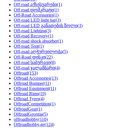
Off road აქსესუარები
(1)
Off road დომკრატი
(1)
Off-Road Accessories
(1)
Off-road LED light bar
(3)
Off-road LED განათების ზოლი
(3)
Off-road Lighting
(3)
Off-road Recovery
(1)
Off-road shock absorber
(1)
Off-road Tent
(1)
Off-road აღჭურვილობა
(5)
Off-Road დისკი
(22)
Off-road საბურავი
(8)
Off-road ჯალამბარი
(4)
Offroad
(153)
Offroad Accessories
(13)
Offroad Bumper
(11)
Offroad Equipment
(11)
Offroad Rims
(19)
Offroad Tyres
(4)
OffroadCompetition
(1)
OffroadGear
(1)
OffroadGeorgia
(5)
offroadhobby
(110)
Offroadhobby.ge
(124)