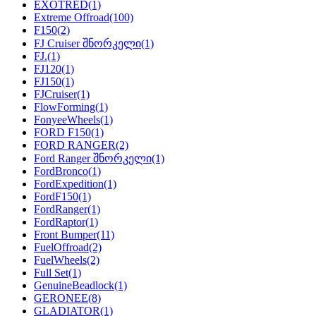
EXOTRED
(1)
Extreme Offroad
(100)
F150
(2)
FJ Cruiser შნორკელი
(1)
FJ.
(1)
FJ120
(1)
FJ150
(1)
FJCruiser
(1)
FlowForming
(1)
FonyeeWheels
(1)
FORD F150
(1)
FORD RANGER
(2)
Ford Ranger შნორკელი
(1)
FordBronco
(1)
FordExpedition
(1)
FordF150
(1)
FordRanger
(1)
FordRaptor
(1)
Front Bumper
(11)
FuelOffroad
(2)
FuelWheels
(2)
Full Set
(1)
GenuineBeadlock
(1)
GERONEE
(8)
GLADIATOR
(1)