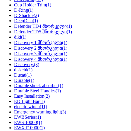
Cup Holder Trim
(1)
D-Ring
(1)
D-Shackle
(2)
DeepDish
(1)
Defender TD4 შნორკელი
(1)
Defender TD5 შნორკელი
(1)
diki
(1)
Discovery 1 შნორკელი
(1)
Discovery 2 შნორკელი
(1)
Discovery 3 შნორკელი
(1)
Discovery 4 შნორკელი
(1)
Discovery.
(3)
diskebi
(1)
Ducati
(1)
Durable
(1)
Durable shock absorber
(1)
Durable Steel Handles
(1)
Easy Installation
(2)
ED Light Bar
(1)
electric winch
(11)
Emergency warning light
(3)
EWBSeries
(1)
EWS 10000
(1)
EWXT10000
(1)