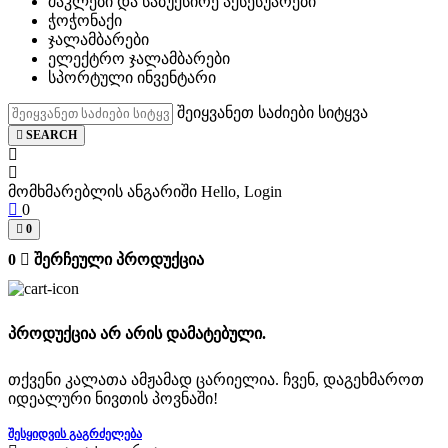
შაკლები და საბუქსირე აქსესუარები
ჭოჭონაქი
ჯალამბარები
ელექტრო ჯალამბარები
სპორტული ინვენტარი
შეიყვანეთ საძიები სიტყვა
SEARCH
მომხმარებლის ანგარიში
Hello, Login
0
0
0
შერჩეული პროდუქცია
პროდუქცია არ არის დამატებული.
თქვენი კალათა ამჟამად ცარიელია. ჩვენ, დაგეხმაროთ
იდეალური ნივთის პოვნაში!
ᲨᲔᲡᲧᲘᲓᲕᲘᲡ ᲒᲐᲒᲠᲫᲔᲚᲔᲑᲐ