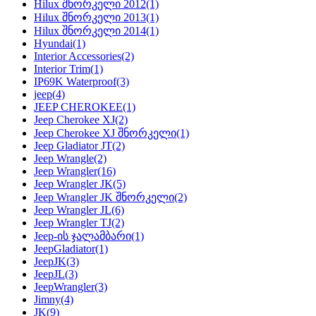
Hilux შნორკელი 2012
(1)
Hilux შნორკელი 2013
(1)
Hilux შნორკელი 2014
(1)
Hyundai
(1)
Interior Accessories
(2)
Interior Trim
(1)
IP69K Waterproof
(3)
jeep
(4)
JEEP CHEROKEE
(1)
Jeep Cherokee XJ
(2)
Jeep Cherokee XJ შნორკელი
(1)
Jeep Gladiator JT
(2)
Jeep Wrangle
(2)
Jeep Wrangler
(16)
Jeep Wrangler JK
(5)
Jeep Wrangler JK შნორკელი
(2)
Jeep Wrangler JL
(6)
Jeep Wrangler TJ
(2)
Jeep-ის ჯალამბარი
(1)
JeepGladiator
(1)
JeepJK
(3)
JeepJL
(3)
JeepWrangler
(3)
Jimny
(4)
JK
(9)