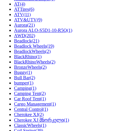
AT
(4)
ATTires
(6)
ATV
(11)
ATV&UTV
(9)
Aurora
(21)
Aurora ALO-S5D1-10-R5Q
(1)
AWD
(202)
Beadlock
(21)
Beadlock Wheels
(19)
BeadlockWheels
(2)
BlackRhino
(1)
BlackRhinoWheels
(2)
BronzeWheels
(2)
Buggy
(1)
Bull Bar
(2)
bumper
(1)
Camping
(1)
Camping Tent
(2)
Car Roof Tent
(1)
Cargo Management
(1)
Central Control
(1)
Cherokee XJ
(2)
Cherokee XJ შნორკელი
(1)
ClassicWheels
(1)
Coil Spring
(39)