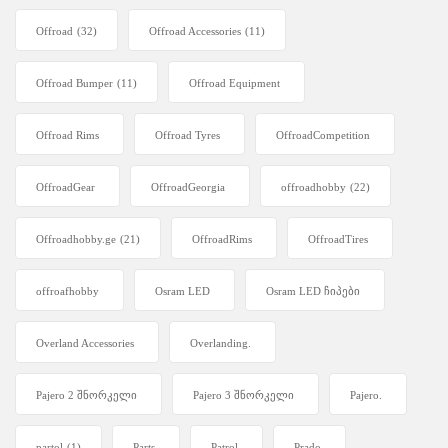
Offroad
(32)
Offroad Accessories
(11)
Offroad Bumper
(11)
Offroad Equipment
Offroad Rims
Offroad Tyres
OffroadCompetition
OffroadGear
OffroadGeorgia
offroadhobby
(22)
Offroadhobby.ge
(21)
OffroadRims
OffroadTires
offroafhobby
Osram LED
Osram LED ჩიპები
Overland Accessories
Overlanding.
Pajero 2 შნორკელი
Pajero 3 შნორკელი
Pajero.
partol
(1)
Parts
Patrol
Prado