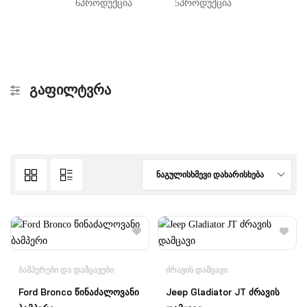
6პროდუქცია
5პროდუქცია
ᲒᲐᲤᲘᲚᲢᲕᲠᲐ
ნაგულისხმევი დახარისხება
ᲑᲐᲛᲞᲔᲠᲔᲑᲘ ᲓᲐ ᲓᲐᲛᲪᲐᲕᲔᲑᲘ
ᲫᲠᲐᲕᲘᲡ ᲓᲐᲛᲪᲐᲕᲘ
Ford Bronco წინაძალოვანი
Jeep Gladiator JT ძრავის