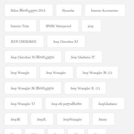
Hilux შნორკელი 2014
Hyundai
Interior Accessories
Interior Trim
IP69K Waterproof
jeep
JEEP CHEROKEE
Jeep Cherokee XJ
Jeep Cherokee XJ შნორკელი
Jeep Gladiator JT
Jeep Wrangle
Jeep Wrangler
Jeep Wrangler JK
(1)
Jeep Wrangler JK შნორკელი
Jeep Wrangler JL
(1)
Jeep Wrangler TJ
Jeep-ის ჯალამბარი
JeepGladiator
JeepJK
JeepJL
JeepWrangler
Jimny