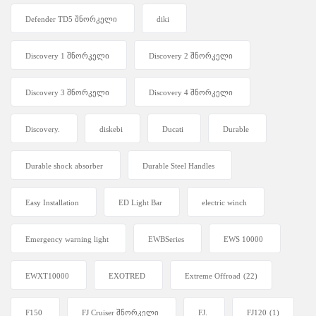
Defender TD5 შნორკელი
diki
Discovery 1 შნორკელი
Discovery 2 შნორკელი
Discovery 3 შნორკელი
Discovery 4 შნორკელი
Discovery.
diskebi
Ducati
Durable
Durable shock absorber
Durable Steel Handles
Easy Installation
ED Light Bar
electric winch
Emergency warning light
EWBSeries
EWS 10000
EWXT10000
EXOTRED
Extreme Offroad
(22)
F150
FJ Cruiser შნორკელი
FJ.
FJ120
(1)