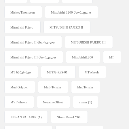
MickeyThompson
Mitsubishi L200 შნორკელი
Mitsubishi Pajero
MITSUBISHI PAJERO II
Mitsubishi Pajero II შნორკელი
MITSUBISHI PAJERO III
Mitsubishi Pajero III შნორკელი
MitsubishiL200
MT
MT საბურავი
MTPJ2-RSS-01.
MTWheels
Mud Gripper
Mud-Terrain
MudTerrain
MVFWheels
NegativeOffset
nissan
(1)
NISSAN PALADIN
(1)
Nissan Patrol Y60