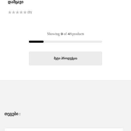
დამცავი
(0)
შეფასება
0
,
5-
დან
9
41
Showing
of
products
ᲛᲔᲢᲘ ᲞᲠᲝᲓᲣᲥᲪᲘᲐ
ᲗᲔᲒᲔᲑᲘ :