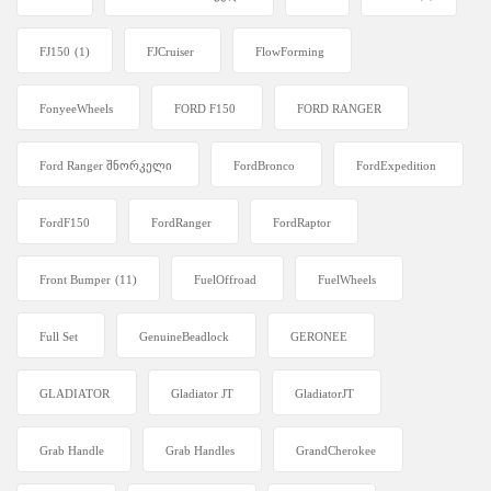
FJ150
(1)
FJCruiser
FlowForming
FonyeeWheels
FORD F150
FORD RANGER
Ford Ranger შნორკელი
FordBronco
FordExpedition
FordF150
FordRanger
FordRaptor
Front Bumper
(11)
FuelOffroad
FuelWheels
Full Set
GenuineBeadlock
GERONEE
GLADIATOR
Gladiator JT
GladiatorJT
Grab Handle
Grab Handles
GrandCherokee