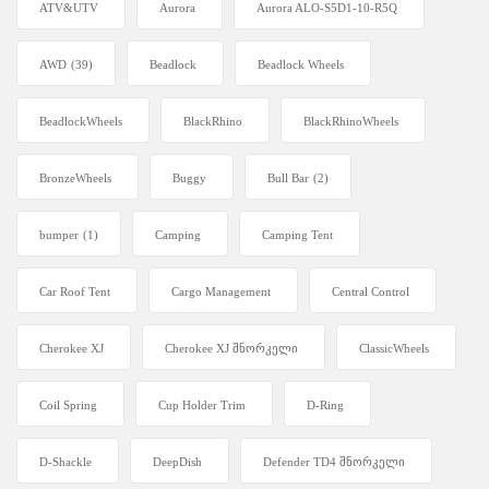
ATV&UTV
Aurora
Aurora ALO-S5D1-10-R5Q
AWD
(39)
Beadlock
Beadlock Wheels
BeadlockWheels
BlackRhino
BlackRhinoWheels
BronzeWheels
Buggy
Bull Bar
(2)
bumper
(1)
Camping
Camping Tent
Car Roof Tent
Cargo Management
Central Control
Cherokee XJ
Cherokee XJ შნორკელი
ClassicWheels
Coil Spring
Cup Holder Trim
D-Ring
D-Shackle
DeepDish
Defender TD4 შნორკელი