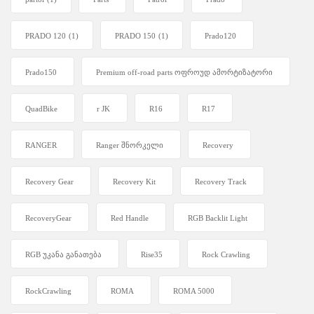
PRADO 120
(1)
PRADO 150
(1)
Prado120
Prado150
Premium off-road parts ოფროუდ ამორტიზატორი
QuadBike
r JK
R16
R17
RANGER
Ranger შნორკელი
Recovery
Recovery Gear
Recovery Kit
Recovery Track
RecoveryGear
Red Handle
RGB Backlit Light
RGB უკანა განათება
Rise35
Rock Crawling
RockCrawling
ROMA
ROMA 5000