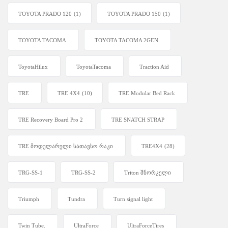
TOYOTA PRADO 120
(1)
TOYOTA PRADO 150
(1)
TOYOTA TACOMA
TOYOTA TACOMA 2GEN
ToyotaHilux
ToyotaTacoma
Traction Aid
TRE
TRE 4X4
(10)
TRE Modular Bed Rack
TRE Recovery Board Pro 2
TRE SNATCH STRAP
TRE მოდულარული სათავსო რაკი
TRE4X4
(28)
TRG-SS-1
TRG-SS-2
Triton შნორკელი
Triumph
Tundra
Turn signal light
Twin Tube.
UltraForce
UltraForceTires