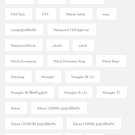
USA Type
UTV
Vehicle Safety
warn
warnჯალამბარი
Waterproof LED light bar
WaterproofWinch
wheels
winch
Winch Accessories
Winch Extension Strap
Winch Rope
Winching
Wrangler
Wrangler JK
(1)
Wrangler JK შნორკელი
Wrangler JL
(1)
Wrangler TJ
Xdyna
Xdyna 12000lbs ჯალამბარი
Xdyna 13500LBS ჯალამბარი
Xdyna 15000lb ჯალამბარი