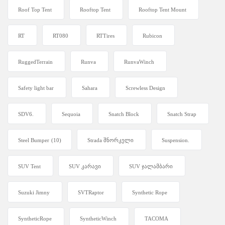
Roof Top Tent
Rooftop Tent
Rooftop Tent Mount
RT
RT080
RTTires
Rubicon
RuggedTerrain
Runva
RunvaWinch
Safety light bar
Sahara
Screwless Design
SDV6.
Sequoia
Snatch Block
Snatch Strap
Steel Bumper
(10)
Strada შნორკელი
Suspension.
SUV Tent
SUV კარავი
SUV ჯალამბარი
Suzuki Jimny
SVTRaptor
Synthetic Rope
SyntheticRope
SyntheticWinch
TACOMA