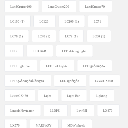
LandCruiser100
LandCruiser200
LandCruiser70
LC100
(1)
LC120
LC200
(1)
LC71
LC76
(1)
LC78
(1)
LC79
(1)
LC80
(1)
LED
LED BAR
LED driving light
LED Light Bar
LED Tail Lights
LED განათება
LED განათების ზოლი
LED ფარები
LexusGX460
LexusGX470
Light
Light Bar
Lighting
LincolnNavigator
LLDPE.
LowPSI
LX470
LX570
MARSWAY
MDWWheels