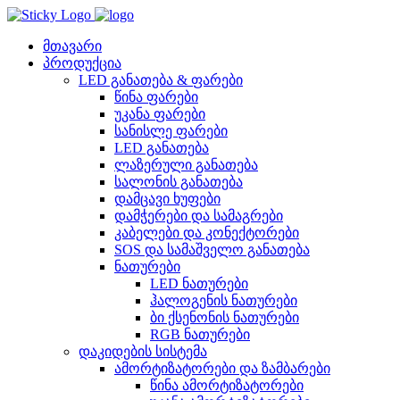
Skip
to
content
მთავარი
პროდუქცია
LED განათება & ფარები
წინა ფარები
უკანა ფარები
სანისლე ფარები
LED განათება
ლაზერული განათება
სალონის განათება
დამცავი ხუფები
დამჭერები და სამაგრები
კაბელები და კონექტორები
SOS და სამაშველო განათება
ნათურები
LED ნათურები
ჰალოგენის ნათურები
ბი ქსენონის ნათურები
RGB ნათურები
დაკიდების სისტემა
ამორტიზატორები და ზამბარები
წინა ამორტიზატორები