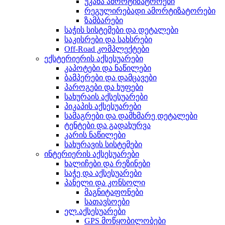
უკანა ამორტიზატორები
რეგულირებადი ამორტიზატორები
ზამბარები
საჭის სისტემები და დეტალები
საკისრები და სახსრები
Off-Road კომპლექტები
ექსტერიერის აქსესუარები
კაპოტები და ნაწილები
ბამპერები და დამცავები
პაროგები და ხუფები
სახურაის აქსესუარები
პიკაპის აქსესუარები
სამაგრები და დამხმარე დეტალები
ტენტები და გადახურვა
კარის ნაწილები
სახურავის სისტემები
ინტერიერის აქსესუარები
ხალიჩები და რეზინები
საჭე და აქსესუარები
პანელი და კონსოლი
მაგნიტაფონები
სათავსოები
ელ.აქსესუარები
GPS მოწყობილობები