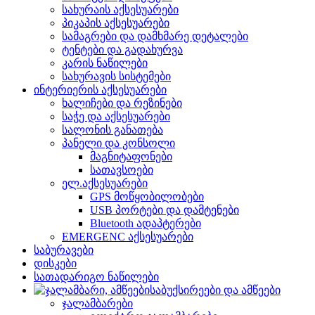
სახურაის აქსესუარები
პიკაპის აქსესუარები
სამაგრები და დამხმარე დეტალები
ტენტები და გადახურვა
კარის ნაწილები
სახურავის სისტემები
ინტერიერის აქსესუარები
ხალიჩები და რეზინები
საჭე და აქსესუარები
სალონის განათება
პანელი და კონსოლი
მაგნიტაფონები
სათავსოები
ელ.აქსესუარები
GPS მოწყობილობები
USB პორტები და დამტენები
Bluetooth ადაპტერები
EMERGENC აქსესუარები
საბურავები
დისკები
სათადარიგო ნაწილები
საბუქსირეები და ამწეები
ჯალამბარები