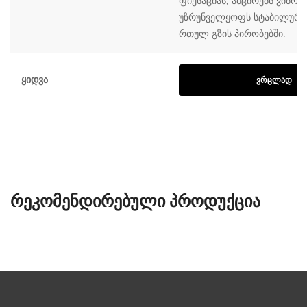
ფიქსაციას, ამცირებს ვიბრა
უზრუნველყოფს სტაბილურ მ
რთულ გზის პირობებში.
Ყიდვა
ᲕᲠᲪᲚᲐᲓ
ᲠᲔᲙᲝᲛᲔᲜᲓᲘᲠᲔᲑᲣᲚᲘ ᲞᲠᲝᲓᲣᲥᲪᲘᲐ