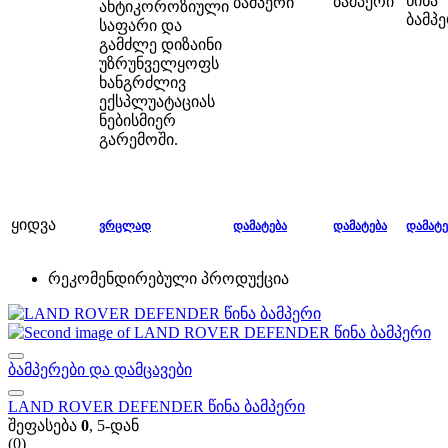
წინა
ბამპერი
ბამპერი
ანტიკოროზიული
ბამპ
საფარი და
გამძლე დიზაინი
უზრუნველყოფს
ხანგრძლივ
ექსპლუატაციას
ნებისმიერ
გარემოში.
ყიდვა
ᲕᲠᲪᲚᲐᲓ
ᲓᲐᲛᲐᲢᲔᲑᲐ
ᲓᲐᲛᲐᲢᲔᲑᲐ
ᲓᲐᲛᲐᲢᲔ
რეკომენდირებული პროდუქცია
ბამპერები და დამცავები
LAND ROVER DEFENDER წინა ბამპერი
შეფასება
0
, 5-დან
(0)