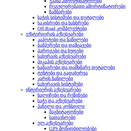
უკანა ამორტიზატორები
რეგულირებადი ამორტიზატორები
ზამბარები
საჭის სისტემები და დეტალები
საკისრები და სახსრები
Off-Road კომპლექტები
ექსტერიერის აქსესუარები
კაპოტები და ნაწილები
ბამპერები და დამცავები
პაროგები და ხუფები
სახურაის აქსესუარები
პიკაპის აქსესუარები
სამაგრები და დამხმარე დეტალები
ტენტები და გადახურვა
კარის ნაწილები
სახურავის სისტემები
ინტერიერის აქსესუარები
ხალიჩები და რეზინები
საჭე და აქსესუარები
პანელი და კონსოლი
მაგნიტაფონები
სათავსოები
ელ.აქსესუარები
GPS მოწყობილობები