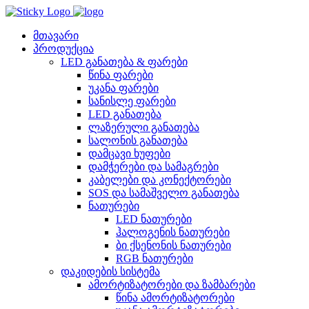
Skip
to
content
მთავარი
პროდუქცია
LED განათება & ფარები
წინა ფარები
უკანა ფარები
სანისლე ფარები
LED განათება
ლაზერული განათება
სალონის განათება
დამცავი ხუფები
დამჭერები და სამაგრები
კაბელები და კონექტორები
SOS და სამაშველო განათება
ნათურები
LED ნათურები
ჰალოგენის ნათურები
ბი ქსენონის ნათურები
RGB ნათურები
დაკიდების სისტემა
ამორტიზატორები და ზამბარები
წინა ამორტიზატორები