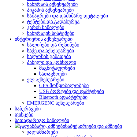
სახურაის აქსესუარები
პიკაპის აქსესუარები
სამაგრები და დამხმარე დეტალები
ტენტები და გადახურვა
კარის ნაწილები
სახურავის სისტემები
ინტერიერის აქსესუარები
ხალიჩები და რეზინები
საჭე და აქსესუარები
სალონის განათება
პანელი და კონსოლი
მაგნიტაფონები
სათავსოები
ელ.აქსესუარები
GPS მოწყობილობები
USB პორტები და დამტენები
Bluetooth ადაპტერები
EMERGENC აქსესუარები
საბურავები
დისკები
სათადარიგო ნაწილები
საბუქსირეები და ამწეები
ჯალამბარები