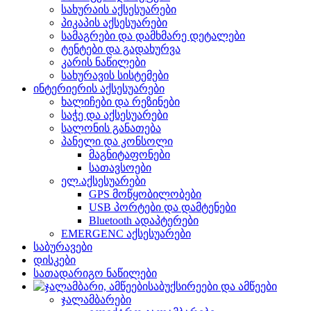
სახურაის აქსესუარები
პიკაპის აქსესუარები
სამაგრები და დამხმარე დეტალები
ტენტები და გადახურვა
კარის ნაწილები
სახურავის სისტემები
ინტერიერის აქსესუარები
ხალიჩები და რეზინები
საჭე და აქსესუარები
სალონის განათება
პანელი და კონსოლი
მაგნიტაფონები
სათავსოები
ელ.აქსესუარები
GPS მოწყობილობები
USB პორტები და დამტენები
Bluetooth ადაპტერები
EMERGENC აქსესუარები
საბურავები
დისკები
სათადარიგო ნაწილები
საბუქსირეები და ამწეები
ჯალამბარები