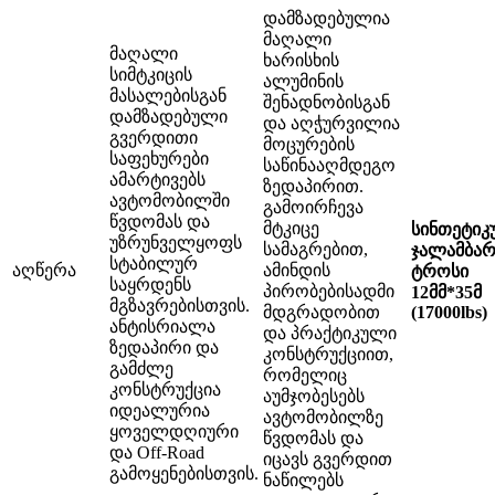
დამზადებულია
მაღალი
მაღალი
ხარისხის
სიმტკიცის
ალუმინის
მასალებისგან
შენადნობისგან
დამზადებული
და აღჭურვილია
გვერდითი
მოცურების
საფეხურები
საწინააღმდეგო
ამარტივებს
ზედაპირით.
ავტომობილში
გამოირჩევა
წვდომას და
მტკიცე
სინთეტიკ
უზრუნველყოფს
სამაგრებით,
ჯალამბარ
სტაბილურ
აღწერა
ამინდის
ტროსი
საყრდენს
პირობებისადმი
12მმ*35მ
მგზავრებისთვის.
მდგრადობით
(17000lbs)
ანტისრიალა
და პრაქტიკული
ზედაპირი და
კონსტრუქციით,
გამძლე
რომელიც
კონსტრუქცია
აუმჯობესებს
იდეალურია
ავტომობილზე
ყოველდღიური
წვდომას და
და Off-Road
იცავს გვერდით
გამოყენებისთვის.
ნაწილებს