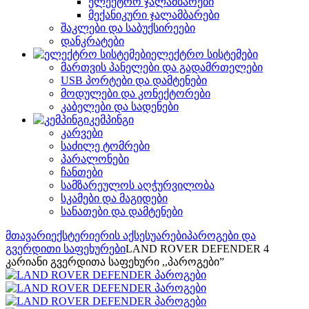
ელექტრო ჯალამბარები
მექანიკური ჯალამბარები
შაკლები და საბუქსირეები
დანკრატები
ელექტრო სისტემები
მართვის პანელები და გადამრთელები
USB პორტები და დამტენები
მოდულები და კონექტორები
კაბელები და სადენები
კემპინგი
კარვები
საძილე ტომრები
პარალონები
ჩანთები
სამზარეულოს აღჭურვილობა
სკამები და მაგიდები
სანათები და დამტენები
მთავარი
ექსტერიერის აქსესუარები
პაროგები და
გვერდითი საფეხურები
LAND ROVER DEFENDER 4
კარიანი გვერდითა საფეხური ,,პაროგები”