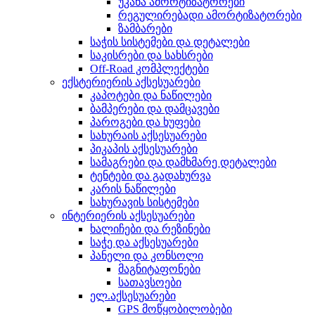
უკანა ამორტიზატორები
რეგულირებადი ამორტიზატორები
ზამბარები
საჭის სისტემები და დეტალები
საკისრები და სახსრები
Off-Road კომპლექტები
ექსტერიერის აქსესუარები
კაპოტები და ნაწილები
ბამპერები და დამცავები
პაროგები და ხუფები
სახურაის აქსესუარები
პიკაპის აქსესუარები
სამაგრები და დამხმარე დეტალები
ტენტები და გადახურვა
კარის ნაწილები
სახურავის სისტემები
ინტერიერის აქსესუარები
ხალიჩები და რეზინები
საჭე და აქსესუარები
პანელი და კონსოლი
მაგნიტაფონები
სათავსოები
ელ.აქსესუარები
GPS მოწყობილობები