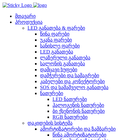
Skip
to
content
მთავარი
პროდუქცია
LED განათება & ფარები
წინა ფარები
უკანა ფარები
სანისლე ფარები
LED განათება
ლაზერული განათება
სალონის განათება
დამცავი ხუფები
დამჭერები და სამაგრები
კაბელები და კონექტორები
SOS და სამაშველო განათება
ნათურები
LED ნათურები
ჰალოგენის ნათურები
ბი ქსენონის ნათურები
RGB ნათურები
დაკიდების სისტემა
ამორტიზატორები და ზამბარები
წინა ამორტიზატორები