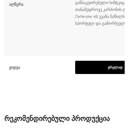
განსაკუთრებული სიმტკიცით
Აღწერა
თანამედროვე კარბონის ტე
Defender-ის უკანა ნაწილს
სპორტულ და გამორჩეულ იე
Ყიდვა
ᲕᲠᲪᲚᲐᲓ
ᲠᲔᲙᲝᲛᲔᲜᲓᲘᲠᲔᲑᲣᲚᲘ ᲞᲠᲝᲓᲣᲥᲪᲘᲐ