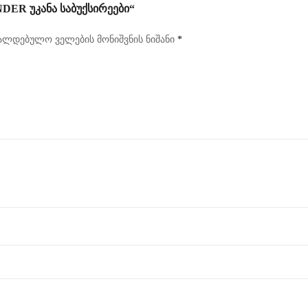
ER ᲣᲙᲐᲜᲐ ᲡᲐᲑᲣᲥᲡᲘᲠᲔᲔᲑᲘ“
ალდებულო ველების მონიშვნის ნიშანი
*