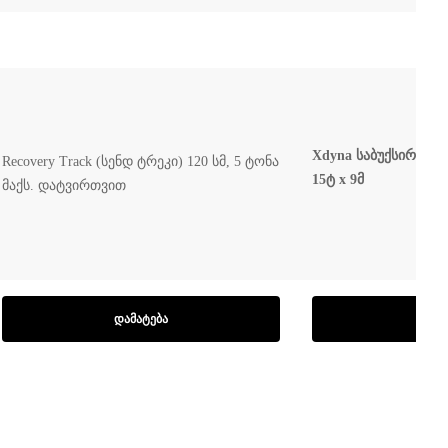
Xdyna საბუქსირე ღვე
Recovery Track (სენდ ტრეკი) 120 სმ, 5 ტონა
15ტ x 9მ
მაქს. დატვირთვით
ᲓᲐᲛᲐᲢᲔᲑᲐ
ᲓᲐᲛ