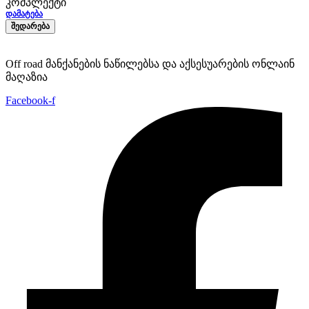
კომპლექტი
ᲓᲐᲛᲐᲢᲔᲑᲐ
ᲨᲔᲓᲐᲠᲔᲑᲐ
Off road მანქანების ნაწილებსა და აქსესუარების ონლაინ
მაღაზია
Facebook-f