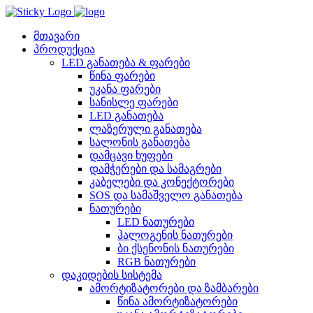
Skip
to
content
მთავარი
პროდუქცია
LED განათება & ფარები
წინა ფარები
უკანა ფარები
სანისლე ფარები
LED განათება
ლაზერული განათება
სალონის განათება
დამცავი ხუფები
დამჭერები და სამაგრები
კაბელები და კონექტორები
SOS და სამაშველო განათება
ნათურები
LED ნათურები
ჰალოგენის ნათურები
ბი ქსენონის ნათურები
RGB ნათურები
დაკიდების სისტემა
ამორტიზატორები და ზამბარები
წინა ამორტიზატორები