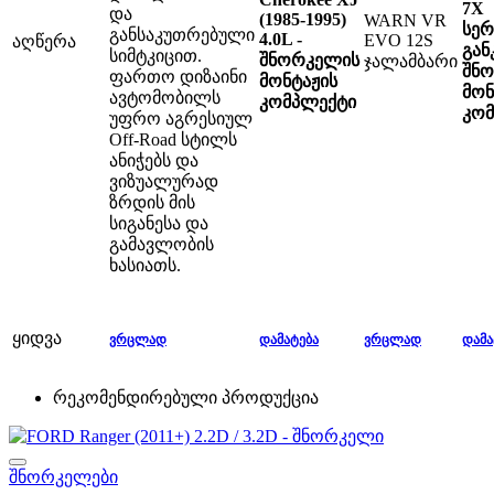
7X
და
(1985-1995)
WARN VR
სერ
განსაკუთრებული
4.0L -
EVO 12S
აღწერა
გან
სიმტკიცით.
შნორკელის
ჯალამბარი
შნ
ფართო დიზაინი
მონტაჟის
მონ
ავტომობილს
კომპლექტი
კო
უფრო აგრესიულ
Off-Road სტილს
ანიჭებს და
ვიზუალურად
ზრდის მის
სიგანესა და
გამავლობის
ხასიათს.
ყიდვა
ᲕᲠᲪᲚᲐᲓ
ᲓᲐᲛᲐᲢᲔᲑᲐ
ᲕᲠᲪᲚᲐᲓ
ᲓᲐᲛᲐ
რეკომენდირებული პროდუქცია
შნორკელები