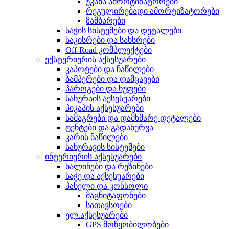
უკანა ამორტიზატორები
რეგულირებადი ამორტიზატორები
ზამბარები
საჭის სისტემები და დეტალები
საკისრები და სახსრები
Off-Road კომპლექტები
ექსტერიერის აქსესუარები
კაპოტები და ნაწილები
ბამპერები და დამცავები
პაროგები და ხუფები
სახურაის აქსესუარები
პიკაპის აქსესუარები
სამაგრები და დამხმარე დეტალები
ტენტები და გადახურვა
კარის ნაწილები
სახურავის სისტემები
ინტერიერის აქსესუარები
ხალიჩები და რეზინები
საჭე და აქსესუარები
პანელი და კონსოლი
მაგნიტაფონები
სათავსოები
ელ.აქსესუარები
GPS მოწყობილობები