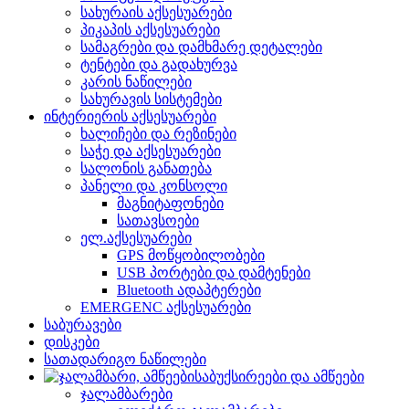
სახურაის აქსესუარები
პიკაპის აქსესუარები
სამაგრები და დამხმარე დეტალები
ტენტები და გადახურვა
კარის ნაწილები
სახურავის სისტემები
ინტერიერის აქსესუარები
ხალიჩები და რეზინები
საჭე და აქსესუარები
სალონის განათება
პანელი და კონსოლი
მაგნიტაფონები
სათავსოები
ელ.აქსესუარები
GPS მოწყობილობები
USB პორტები და დამტენები
Bluetooth ადაპტერები
EMERGENC აქსესუარები
საბურავები
დისკები
სათადარიგო ნაწილები
საბუქსირეები და ამწეები
ჯალამბარები