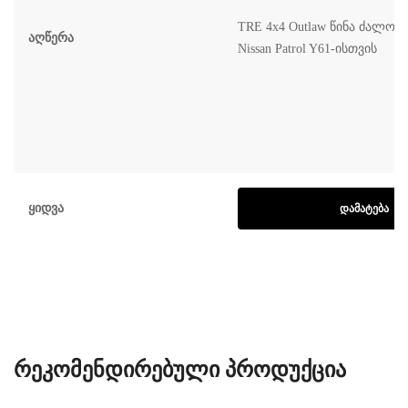
TRE 4x4 Outlaw წინა ძალოვა
Აღწერა
Nissan Patrol Y61-ისთვის
Ყიდვა
ᲓᲐᲛᲐᲢᲔᲑᲐ
ᲠᲔᲙᲝᲛᲔᲜᲓᲘᲠᲔᲑᲣᲚᲘ ᲞᲠᲝᲓᲣᲥᲪᲘᲐ