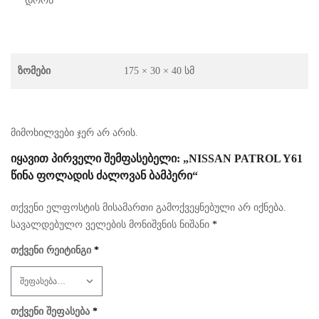
დროს
Ზომები
175 × 30 × 40 Სმ
მიმოხილვები ჯერ არ არის.
ᲘᲧᲐᲕᲘᲗ ᲞᲘᲠᲕᲔᲚᲘ ᲨᲔᲛᲤᲐᲡᲔᲑᲔᲚᲘ: „NISSAN PATROL Y61
ᲬᲘᲜᲐ ᲤᲝᲚᲐᲓᲘᲡ ᲫᲐᲚᲝᲕᲐᲜ ᲑᲐᲛᲞᲔᲠᲘ“
თქვენი ელფოსტის მისამართი გამოქვეყნებული არ იქნება.
სავალდებულო ველების მონიშვნის ნიშანი
*
თქვენი რეიტინგი
*
თქვენი შეფასება
*