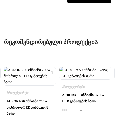
ᲠᲔᲙᲝᲛᲔᲜᲓᲘᲠᲔᲑᲣᲚᲘ ᲞᲠᲝᲓᲣᲥᲪᲘᲐ
ᲞᲠᲝᲟᲔᲥᲢᲝᲠᲔᲑᲘ
ᲞᲠᲝᲟᲔᲥᲢᲝᲠᲔᲑᲘ
AURORA 50 ინჩიანი Evolve
AURORA 50 ინჩიანი 250W
LED განათების ბარი
მოხრილი LED განათების
(0)
ბარი