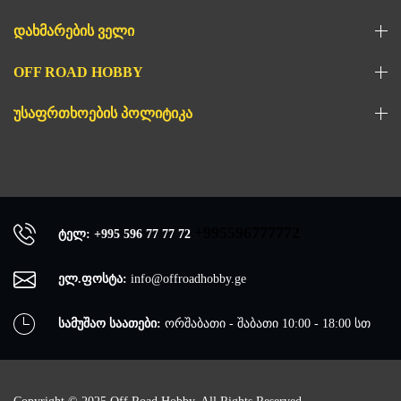
ᲓᲐᲮᲛᲐᲠᲔᲑᲘᲡ ᲕᲔᲚᲘ
OFF ROAD HOBBY
ᲣᲡᲐᲤᲠᲗᲮᲝᲔᲑᲘᲡ ᲞᲝᲚᲘᲢᲘᲙᲐ
+995596777772
ტელ: +995 596 77 77 72
ელ.ფოსტა:
info@offroadhobby.ge
სამუშაო საათები:
ორშაბათი - შაბათი 10:00 - 18:00 სთ