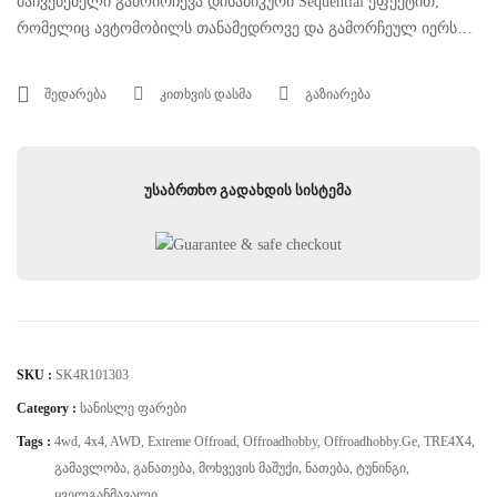
მაჩვენებელი გამოირჩევა დინამიკური Sequential ეფექტით,
რომელიც ავტომობილს თანამედროვე და გამორჩეულ იერს
სძენს. გამძლე კონსტრუქცია და ჰერმეტული კორპუსი
უზრუნველყოფს საიმედო მუშაობას სხვადასხვა კლიმატურ
შედარება
კითხვის დასმა
გაზიარება
პირობებში.
უსაბრთხო გადახდის სისტემა
SKU :
SK4R101303
Category :
Სანისლე Ფარები
Tags :
4wd
,
4x4
,
AWD
,
Extreme Offroad
,
Offroadhobby
,
Offroadhobby.ge
,
TRE4X4
,
Გამავლობა
,
Განათება
,
Მოხვევის Მაშუქი
,
Ნათება
,
Ტუნინგი
,
Ყველგანმავალი