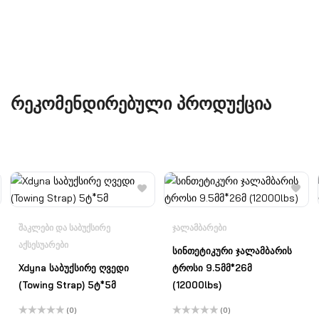
ᲠᲔᲙᲝᲛᲔᲜᲓᲘᲠᲔᲑᲣᲚᲘ ᲞᲠᲝᲓᲣᲥᲪᲘᲐ
ᲨᲐᲙᲚᲔᲑᲘ ᲓᲐ ᲡᲐᲑᲣᲥᲡᲘᲠᲔ
ᲯᲐᲚᲐᲛᲑᲐᲠᲔᲑᲘ
ᲐᲥᲡᲔᲡᲣᲐᲠᲔᲑᲘ
სინთეტიკური ჯალამბარის
Xdyna საბუქსირე ღვედი
ტროსი 9.5მმ*26მ
(Towing Strap) 5ტ*5მ
(12000lbs)
(0)
(0)