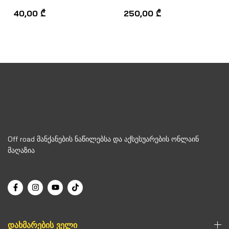
შეფასება
შეფასება
0
,
0
,
40,00
₾
250,00
₾
5-
5-
დან
დან
Off road მანქანების ნაწილებსა და აქსესუარების ონლაინ
მაღაზია
ᲓᲐᲮᲛᲐᲠᲔᲑᲘᲡ ᲕᲔᲚᲘ