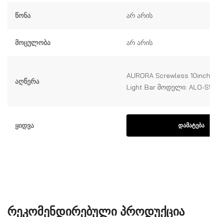
Წონა
არ არის
Მოცულობა
არ არის
AURORA Screwless 10inch 
Აღწერა
Light Bar მოდელი: ALO-S5D
Ყიდვა
ᲓᲐᲛᲐᲢᲔᲑᲐ
ᲠᲔᲙᲝᲛᲔᲜᲓᲘᲠᲔᲑᲣᲚᲘ ᲞᲠᲝᲓᲣᲥᲪᲘᲐ