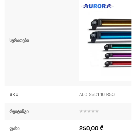
Სურათები
SKU
ALO-S5D1-10-R5Q
Რეიტინგი
შეფასება
0
,
5-
250,00
₾
Ფასი
დან