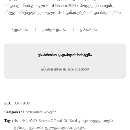
რადიატორის გრილი Ford Bronco 2021+ მოდელებისთვის,
ინტეგრირებული ყვითელი LED განათებებითა და ბადისებრი
დიზაინით. დეტალი უზრუნველყოფს ჰაერის ეფექტურ
ცირკულაციას, დამატებით დაცვას და ავტომობილის
შედარება
კითხვის დასმა
გაზიარება
თანამედროვე ოფროუდ ვიზუალს
უსაბრთხო გადახდის სისტემა
SKU :
XR-FB-30
Categories :
Uncategorized
,
Ცხაურა
Tags :
4wd
,
4x4
,
AWD
,
Extreme Offroad
,
Off-Road Დისკი
,
Ლედგანათება
,
Ტუნინგი
,
Უგზოობა
,
Ყველგანმავალი
,
Ცხაურა