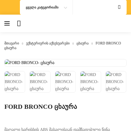
ᲧᲕᲔᲚᲐ ᲙᲐᲢᲔᲒᲝᲠᲘᲐᲨᲘ
მთავარი
ექსტერიერის აქსესუარები
ცხაურა
FORD BRONCO
ცხაურა
FORD BRONCO ცხაურა
მაღალი ხარისხის ABS მასალისგან დამზადებული წინა