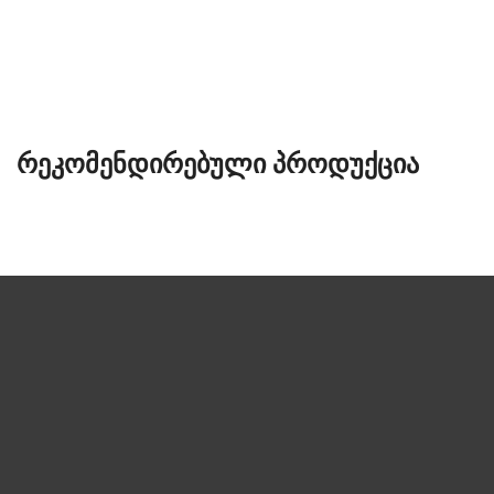
ᲠᲔᲙᲝᲛᲔᲜᲓᲘᲠᲔᲑᲣᲚᲘ ᲞᲠᲝᲓᲣᲥᲪᲘᲐ