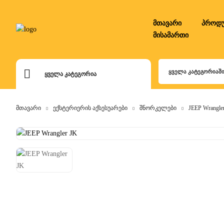
მთავარი
პროდუ
მისამართი
ᲧᲕᲔᲚᲐ ᲙᲐᲢᲔᲒᲝᲠᲘᲐᲨ
ᲧᲕᲔᲚᲐ ᲙᲐᲢᲔᲒᲝᲠᲘᲐ
მთავარი
ექსტერიერის აქსესუარები
შნორკელები
JEEP Wrangle