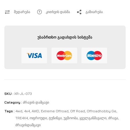
მექანიკური დაზიანებებისგან. დეტალი გამოირჩევა
კოროზიისადმი მდგრადობით, მაღალი სიმტკიცითა და
შედარება
კითხვის დასმა
გაზიარება
ხანგრძლივი ექსპლუატაციის რესურსით, რაც მას იდეალურ
არჩევანად აქცევს აქტიური ოფროუდ გამოყენებისთვის.
უსაბრთხო გადახდის სისტემა
SKU :
XR-JL-073
Category :
Ძრავის Დამცავი
Tags :
4wd
,
4x4
,
AWD
,
Extreme Offroad
,
Off Road
,
Offroadhobby.ge
,
TRE4X4
,
Ოფროუდი
,
Ტუნინგი
,
Უგზოობა
,
Ყველგანმავალი
,
Ძრავა
,
Ძრავისდამცავი