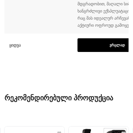
მდგრადობით, მაღალი სიმტ
ხანგრძლივი ექსპლუატაციის
რაც მას იდეალურ არჩევანა
აქტიური ოფროუდ გამოყენე
Ყიდვა
ᲕᲠᲪᲚᲐᲓ
ᲠᲔᲙᲝᲛᲔᲜᲓᲘᲠᲔᲑᲣᲚᲘ ᲞᲠᲝᲓᲣᲥᲪᲘᲐ