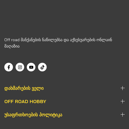
Off road მანქანების ნაწილებსა და აქსესუარების ონლაინ
მაღაზია
ᲓᲐᲮᲛᲐᲠᲔᲑᲘᲡ ᲕᲔᲚᲘ
OFF ROAD HOBBY
ᲣᲡᲐᲤᲠᲗᲮᲝᲔᲑᲘᲡ ᲞᲝᲚᲘᲢᲘᲙᲐ