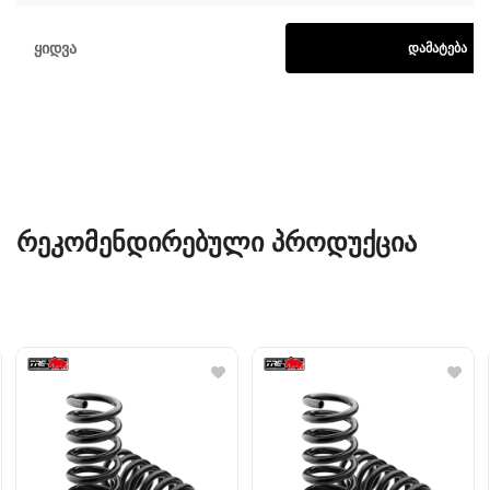
Ყიდვა
ᲓᲐᲛᲐᲢᲔᲑᲐ
ᲠᲔᲙᲝᲛᲔᲜᲓᲘᲠᲔᲑᲣᲚᲘ ᲞᲠᲝᲓᲣᲥᲪᲘᲐ