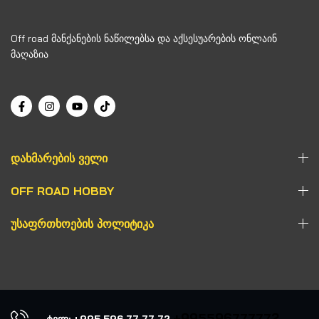
Off road მანქანების ნაწილებსა და აქსესუარების ონლაინ
მაღაზია
ᲓᲐᲮᲛᲐᲠᲔᲑᲘᲡ ᲕᲔᲚᲘ
OFF ROAD HOBBY
ᲣᲡᲐᲤᲠᲗᲮᲝᲔᲑᲘᲡ ᲞᲝᲚᲘᲢᲘᲙᲐ
+995596777772