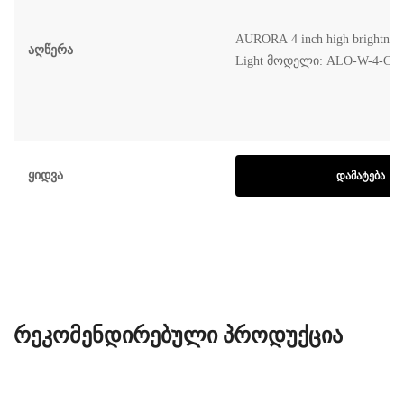
AURORA 4 inch high brightnes
Აღწერა
Light მოდელი: ALO-W-4-C2
Ყიდვა
ᲓᲐᲛᲐᲢᲔᲑᲐ
ᲠᲔᲙᲝᲛᲔᲜᲓᲘᲠᲔᲑᲣᲚᲘ ᲞᲠᲝᲓᲣᲥᲪᲘᲐ