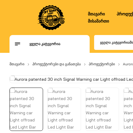
მთავარი
პროდუქ
მისამართი
ᲧᲕᲔᲚᲐ ᲙᲐᲢᲔᲒᲝᲠᲘᲐᲨ
ᲧᲕᲔᲚᲐ ᲙᲐᲢᲔᲒᲝᲠᲘᲐ
მთავარი
პროჟექტორები და განათება
პროჟექტორები
Auror