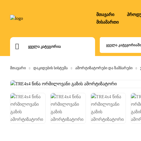
Skip
to
მთავარი
პროდუ
content
მისამართი
ᲧᲕᲔᲚᲐ ᲙᲐᲢᲔᲒᲝᲠᲘᲐᲨ
ᲧᲕᲔᲚᲐ ᲙᲐᲢᲔᲒᲝᲠᲘᲐ
მთავარი
დაკიდების სისტემა
ამორტიზატორები და ზამბარები