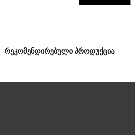
ᲠᲔᲙᲝᲛᲔᲜᲓᲘᲠᲔᲑᲣᲚᲘ ᲞᲠᲝᲓᲣᲥᲪᲘᲐ