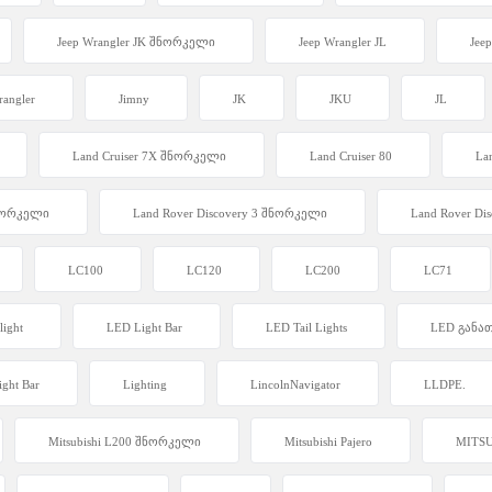
Jeep Wrangler JK შნორკელი
Jeep Wrangler JL
Jeep
rangler
Jimny
JK
JKU
JL
Land Cruiser 7X შნორკელი
Land Cruiser 80
La
შნორკელი
Land Rover Discovery 3 შნორკელი
Land Rover D
LC100
LC120
LC200
LC71
light
LED Light Bar
LED Tail Lights
LED განა
ight Bar
Lighting
LincolnNavigator
LLDPE.
Mitsubishi L200 შნორკელი
Mitsubishi Pajero
MITSU