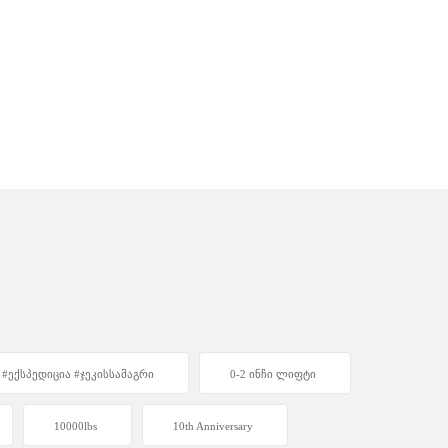
ა #ექსპედიცია #ჯეკისსამაგრი
0-2 ინჩი ლიფტი
10000lbs
10th Anniversary