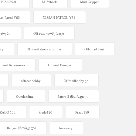
PJ2-RSS-01.
MTWheels
Mud Gripper
san Patrol Y60
NISSAN PATROL Y61
სუარები
Off road დომკრატი
ery
Off-road shock absorber
Off-road Tent
froad Accessories
Offroad Bumper
offroadhobby
Offroadhobby.ge
Overlanding.
Pajero 2 შნორკელი
RADO 150
Prado120
Prado150
Ranger შნორკელი
Recovery