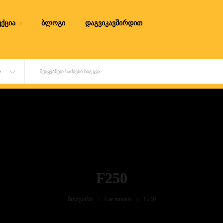
ქცია
ბლოგი
დაგვიკავშირდით
Ი
ᲨᲔᲘᲧᲕᲐᲜᲔᲗ ᲡᲐᲫᲘᲔᲑᲘ ᲡᲘᲢᲧᲕᲐ
F250
მთავარი
Car models
F250