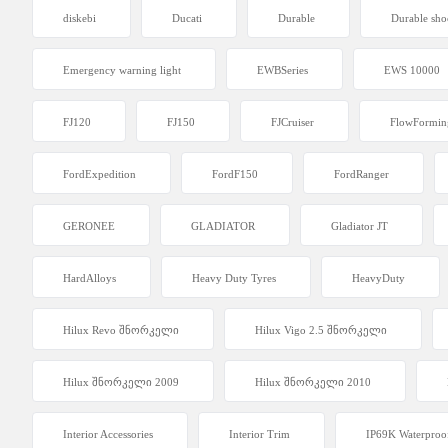
diskebi
Ducati
Durable
Durable sho
Emergency warning light
EWBSeries
EWS 10000
FJ120
FJ150
FJCruiser
FlowFormin
FordExpedition
FordF150
FordRanger
GERONEE
GLADIATOR
Gladiator JT
HardAlloys
Heavy Duty Tyres
HeavyDuty
Hilux Revo შნორკელი
Hilux Vigo 2.5 შნორკელი
Hilux შნორკელი 2009
Hilux შნორკელი 2010
Interior Accessories
Interior Trim
IP69K Waterproo