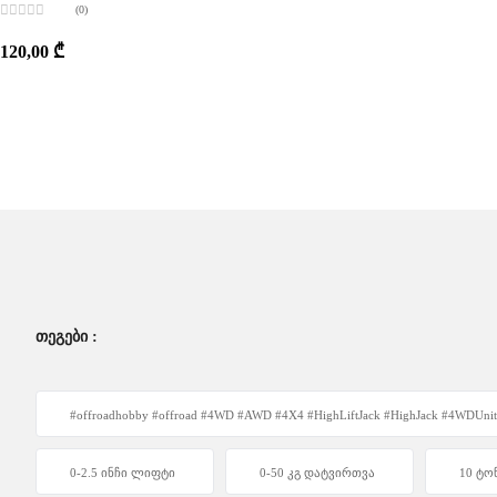
(0)
შეფასება
0
,
120,00
₾
5-
დან
ᲗᲔᲒᲔᲑᲘ :
#offroadhobby #offroad #4WD #AWD #4X4 #HighLiftJack #HighJack #4WD
0-2.5 ინჩი ლიფტი
0-50 კგ დატვირთვა
10 ტო