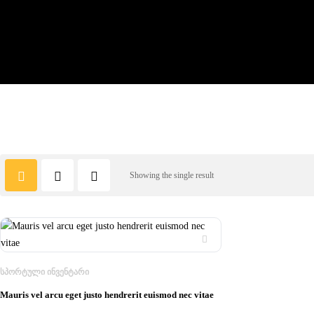
Showing the single result
ᲡᲞᲝᲠᲢᲣᲚᲘ ᲘᲜᲕᲔᲜᲢᲐᲠᲘ
Mauris vel arcu eget justo hendrerit euismod nec vitae