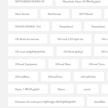
MITSUBISHI PAJERO III
Mitsubishi Pajero III შნორკელი
Mud-Terrain
MudTerrain
MVFWheels
NISSAN PATROL Y62
NissanPatrol
NissanSafari
Off-Road Accessories
Off-road LED light bar
Off-
Off-road აღჭურვილობა
Off-Road დისკი
Off-r
Offroad Equipment
Offroad Rims
Offroad Tyres
OffroadRims
OffroadTires
offroafhobby
Pajero 3 შნორკელი
Pajero.
partol
Premium off-road parts ოფროუდ ამორტიზატორი
QuadBike