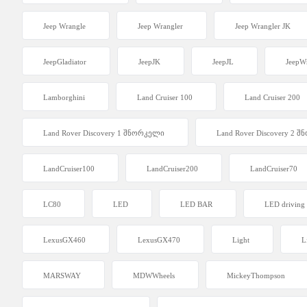
Jeep Wrangle
Jeep Wrangler
Jeep Wrangler JK
JeepGladiator
JeepJK
JeepJL
JeepW
Lamborghini
Land Cruiser 100
Land Cruiser 200
Land Rover Discovery 1 შნორკელი
Land Rover Discovery 2 
LandCruiser100
LandCruiser200
LandCruiser70
LC80
LED
LED BAR
LED driving 
LexusGX460
LexusGX470
Light
L
MARSWAY
MDWWheels
MickeyThompson