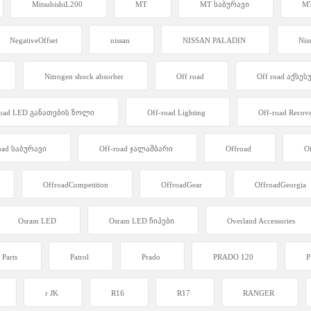
MitsubishiL200
MT
MT საბურავი
MT
NegativeOffset
nissan
NISSAN PALADIN
Nis
Nitrogen shock absorber
Off road
Off road აქსე
road LED განათების ზოლი
Off-road Lighting
Off-road Recov
oad საბურავი
Off-road ჯალამბარი
Offroad
Of
OffroadCompetition
OffroadGear
OffroadGeorgia
Osram LED
Osram LED ჩიპები
Overland Accessories
Parts
Patrol
Prado
PRADO 120
P
r JK
R16
R17
RANGER