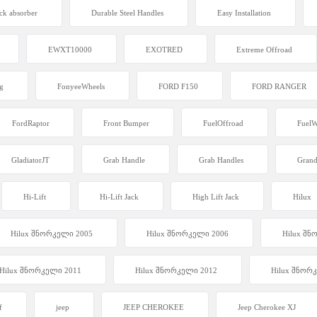
ck absorber
Durable Steel Handles
Easy Installation
EWXT10000
EXOTRED
Extreme Offroad
g
FonyeeWheels
FORD F150
FORD RANGER
FordRaptor
Front Bumper
FuelOffroad
FuelW
GladiatorJT
Grab Handle
Grab Handles
Gran
Hi-Lift
Hi-Lift Jack
High Lift Jack
Hilux
Hilux შნორკელი 2005
Hilux შნორკელი 2006
Hilux შნ
Hilux შნორკელი 2011
Hilux შნორკელი 2012
Hilux შნორ
f
jeep
JEEP CHEROKEE
Jeep Cherokee XJ