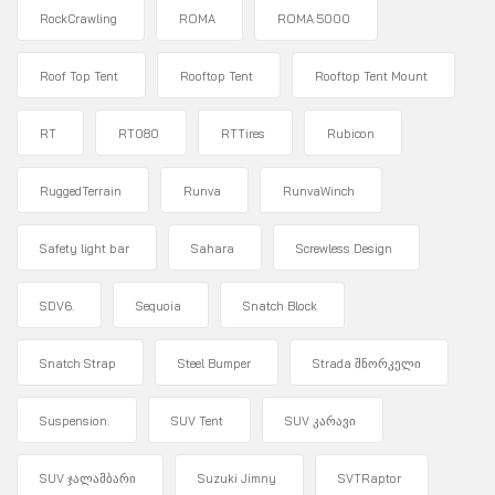
RockCrawling
ROMA
ROMA 5000
Roof Top Tent
Rooftop Tent
Rooftop Tent Mount
RT
RT080
RTTires
Rubicon
RuggedTerrain
Runva
RunvaWinch
Safety light bar
Sahara
Screwless Design
SDV6.
Sequoia
Snatch Block
Snatch Strap
Steel Bumper
Strada შნორკელი
Suspension.
SUV Tent
SUV კარავი
SUV ჯალამბარი
Suzuki Jimny
SVTRaptor