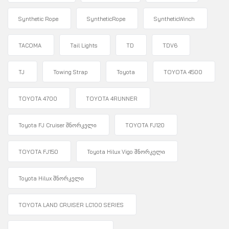
Synthetic Rope
SyntheticRope
SyntheticWinch
TACOMA
Tail Lights
TD
TDV6
TJ
Towing Strap
Toyota
TOYOTA 4500
TOYOTA 4700
TOYOTA 4RUNNER
Toyota FJ Cruiser შნორკელი
TOYOTA FJ120
TOYOTA FJ150
Toyota Hilux Vigo შნორკელი
Toyota Hilux შნორკელი
TOYOTA LAND CRUISER LC100 SERIES