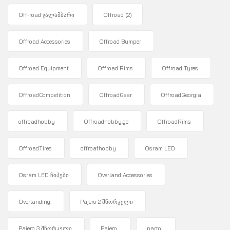
Off-road ჯალამბარი
Offroad
(2)
Offroad Accessories
Offroad Bumper
Offroad Equipment
Offroad Rims
Offroad Tyres
OffroadCompetition
OffroadGear
OffroadGeorgia
offroadhobby
Offroadhobby.ge
OffroadRims
OffroadTires
offroafhobby
Osram LED
Osram LED ჩიპები
Overland Accessories
Overlanding.
Pajero 2 შნორკელი
Pajero 3 შნორკელი
Pajero.
partol