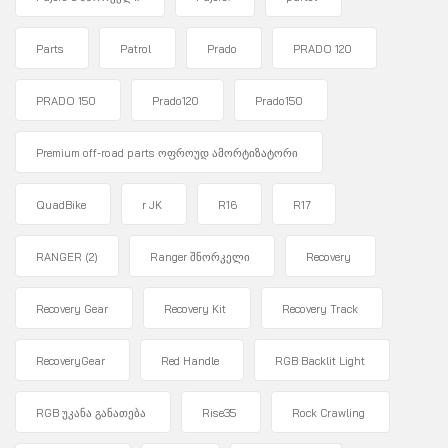
Parts
Patrol
Prado
PRADO 120
PRADO 150
Prado120
Prado150
Premium off-road parts ოფროუდ ამორტიზატორი
QuadBike
r JK
R16
R17
RANGER
(2)
Ranger შნორკელი
Recovery
Recovery Gear
Recovery Kit
Recovery Track
RecoveryGear
Red Handle
RGB Backlit Light
RGB უკანა განათება
Rise35
Rock Crawling