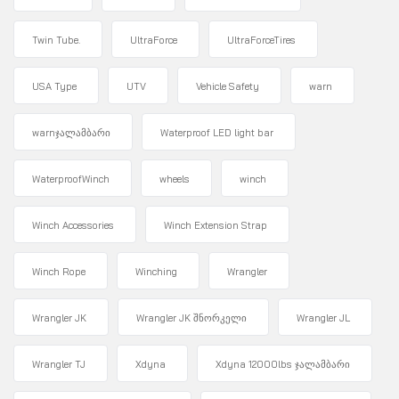
Twin Tube.
UltraForce
UltraForceTires
USA Type
UTV
Vehicle Safety
warn
warnჯალამბარი
Waterproof LED light bar
WaterproofWinch
wheels
winch
Winch Accessories
Winch Extension Strap
Winch Rope
Winching
Wrangler
Wrangler JK
Wrangler JK შნორკელი
Wrangler JL
Wrangler TJ
Xdyna
Xdyna 12000lbs ჯალამბარი