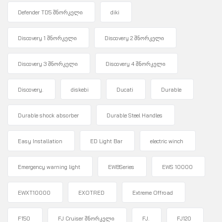
Defender TD5 შნორკელი
diki
Discovery 1 შნორკელი
Discovery 2 შნორკელი
Discovery 3 შნორკელი
Discovery 4 შნორკელი
Discovery.
diskebi
Ducati
Durable
Durable shock absorber
Durable Steel Handles
Easy Installation
ED Light Bar
electric winch
Emergency warning light
EWBSeries
EWS 10000
EWXT10000
EXOTRED
Extreme Offroad
F150
FJ Cruiser შნორკელი
FJ.
FJ120