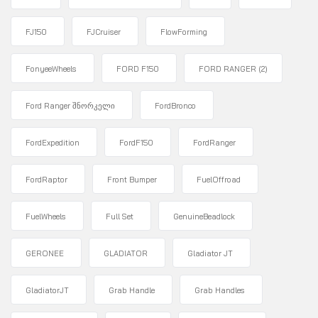
FJ150
FJCruiser
FlowForming
FonyeeWheels
FORD F150
FORD RANGER
(2)
Ford Ranger შნორკელი
FordBronco
FordExpedition
FordF150
FordRanger
FordRaptor
Front Bumper
FuelOffroad
FuelWheels
Full Set
GenuineBeadlock
GERONEE
GLADIATOR
Gladiator JT
GladiatorJT
Grab Handle
Grab Handles