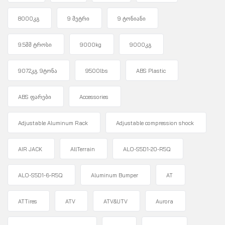
8000კგ
9 მეტრი
9 ტონიანი
9.5მმ ტროსი
9000kg
9000კგ
9072კგ. 9ტონა
9500lbs
ABS Plastic
ABS ფარები
Accessories
Adjustable Aluminum Rack
Adjustable compression shock
AIR JACK
AllTerrain
ALO-S5D1-20-R5Q
ALO-S5D1-6-R5Q
Aluminum Bumper
AT
ATTires
ATV
ATV&UTV
Aurora