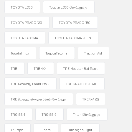
TOYOTA LC80
Toyota LC80 შნორკელი
TOYOTA PRADO 120
TOYOTA PRADO 150
TOYOTA TACOMA
TOYOTA TACOMA 2GEN
ToyotaHilux
ToyotaTacoma
Traction Aid
TRE
TRE 4X4
TRE Modular Bed Rack
TRE Recovery Board Pro 2
TRE SNATCH STRAP
TRE მოდულარული სათავსო რაკი
TRE4X4
(2)
TRG-SS-1
TRG-SS-2
Triton შნორკელი
Triumph
Tundra
Turn signal light