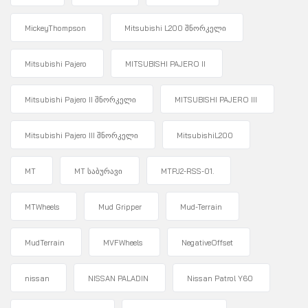
MickeyThompson
Mitsubishi L200 შნორკელი
Mitsubishi Pajero
MITSUBISHI PAJERO II
Mitsubishi Pajero II შნორკელი
MITSUBISHI PAJERO III
Mitsubishi Pajero III შნორკელი
MitsubishiL200
MT
MT საბურავი
MTPJ2-RSS-01.
MTWheels
Mud Gripper
Mud-Terrain
MudTerrain
MVFWheels
NegativeOffset
nissan
NISSAN PALADIN
Nissan Patrol Y60