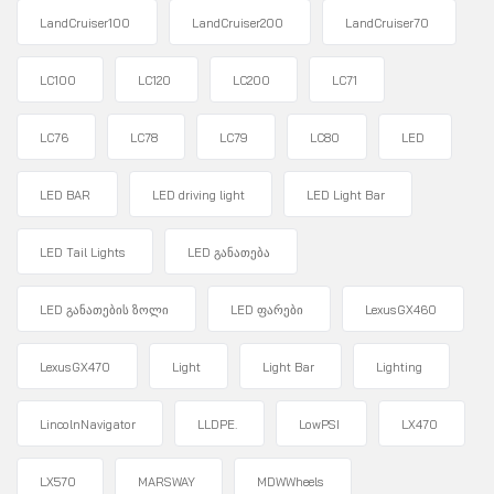
LandCruiser100
LandCruiser200
LandCruiser70
LC100
LC120
LC200
LC71
LC76
LC78
LC79
LC80
LED
LED BAR
LED driving light
LED Light Bar
LED Tail Lights
LED განათება
LED განათების ზოლი
LED ფარები
LexusGX460
LexusGX470
Light
Light Bar
Lighting
LincolnNavigator
LLDPE.
LowPSI
LX470
LX570
MARSWAY
MDWWheels