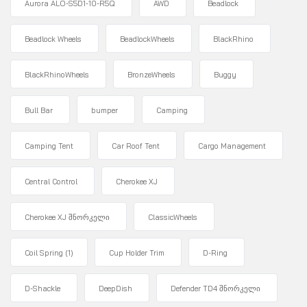
Aurora ALO-S5D1-10-R5Q
AWD
Beadlock
Beadlock Wheels
BeadlockWheels
BlackRhino
BlackRhinoWheels
BronzeWheels
Buggy
Bull Bar
bumper
Camping
Camping Tent
Car Roof Tent
Cargo Management
Central Control
Cherokee XJ
Cherokee XJ შნორკელი
ClassicWheels
Coil Spring
(1)
Cup Holder Trim
D-Ring
D-Shackle
DeepDish
Defender TD4 შნორკელი