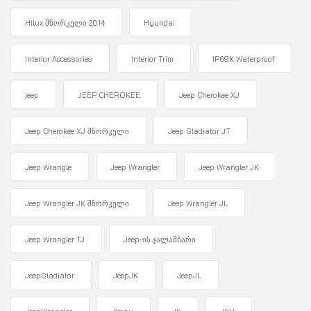
Hilux შნორკელი 2014
Hyundai
Interior Accessories
Interior Trim
IP69K Waterproof
jeep
JEEP CHEROKEE
Jeep Cherokee XJ
Jeep Cherokee XJ შნორკელი
Jeep Gladiator JT
Jeep Wrangle
Jeep Wrangler
Jeep Wrangler JK
Jeep Wrangler JK შნორკელი
Jeep Wrangler JL
Jeep Wrangler TJ
Jeep-ის ჯალამბარი
JeepGladiator
JeepJK
JeepJL