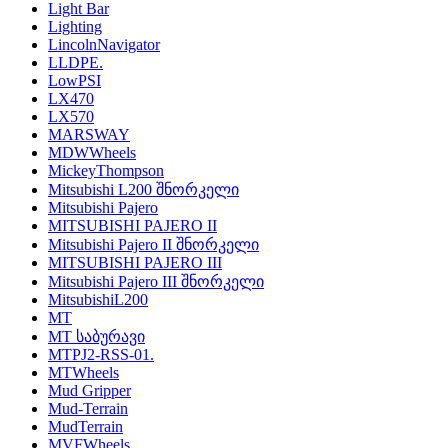
Light Bar
Lighting
LincolnNavigator
LLDPE.
LowPSI
LX470
LX570
MARSWAY
MDWWheels
MickeyThompson
Mitsubishi L200 შნორკელი
Mitsubishi Pajero
MITSUBISHI PAJERO II
Mitsubishi Pajero II შნორკელი
MITSUBISHI PAJERO III
Mitsubishi Pajero III შნორკელი
MitsubishiL200
MT
MT საბურავი
MTPJ2-RSS-01.
MTWheels
Mud Gripper
Mud-Terrain
MudTerrain
MVFWheels