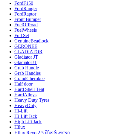
FordF150
FordRanger
FordRaptor
Front Bumper
FuelOffroad
FuelWheels
Full Set
GenuineBeadlock
GERONEE
GLADIATOR
Gladiator JT
GladiatorJT
Grab Handle
Grab Handles
GrandCherokee
Half door
Hard Shell Tent
HardAlloys
Heavy Duty Tyres
HeavyDuty
Hi-Lift
Hi-Lift Jack
High Lift Jack
Hilux
Hilux Revo 2.5 შნორკელი