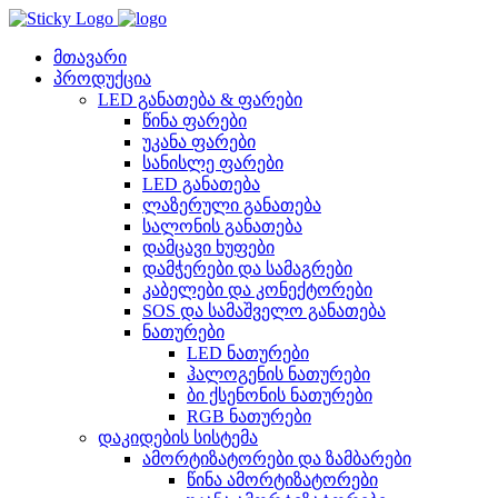
Skip
to
content
მთავარი
პროდუქცია
LED განათება & ფარები
წინა ფარები
უკანა ფარები
სანისლე ფარები
LED განათება
ლაზერული განათება
სალონის განათება
დამცავი ხუფები
დამჭერები და სამაგრები
კაბელები და კონექტორები
SOS და სამაშველო განათება
ნათურები
LED ნათურები
ჰალოგენის ნათურები
ბი ქსენონის ნათურები
RGB ნათურები
დაკიდების სისტემა
ამორტიზატორები და ზამბარები
წინა ამორტიზატორები