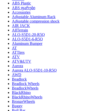
ABS Plastic
ABS ფარები
Accessories
Adjustable Aluminum Rack
Adjustable compression shock
AIR JACK
AllTerrain
ALO-S5D1-20-R5Q
ALO-S5D1-6-R5Q
Aluminum Bumper
AT
ATTires
ATV
ATV&UTV
Aurora
Aurora ALO-S5D1-10-R5Q
AWD
Beadlock
Beadlock Wheels
BeadlockWheels
BlackRhino
BlackRhinoWheels
BronzeWheels
Buggy
Bull Bar