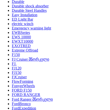
Durable
Durable shock absorber
Durable Steel Handles
Easy Installation
ED Light Bar
electric winch
Emergency warning light
EWBSeries
EWS 10000
EWXT10000
EXOTRED
Extreme Offroad
F150
FJ Cruiser შნორკელი
FJ.
FJ120
FJ150
FJCruiser
FlowForming
FonyeeWheels
FORD F150
FORD RANGER
Ford Ranger შნორკელი
FordBronco
FordExpedition