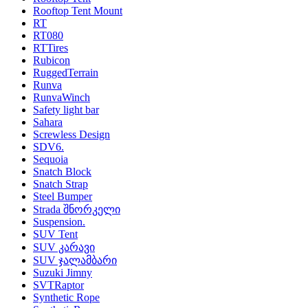
Rooftop Tent Mount
RT
RT080
RTTires
Rubicon
RuggedTerrain
Runva
RunvaWinch
Safety light bar
Sahara
Screwless Design
SDV6.
Sequoia
Snatch Block
Snatch Strap
Steel Bumper
Strada შნორკელი
Suspension.
SUV Tent
SUV კარავი
SUV ჯალამბარი
Suzuki Jimny
SVTRaptor
Synthetic Rope