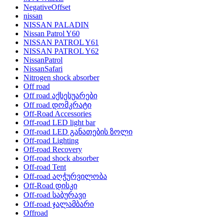
NegativeOffset
nissan
NISSAN PALADIN
Nissan Patrol Y60
NISSAN PATROL Y61
NISSAN PATROL Y62
NissanPatrol
NissanSafari
Nitrogen shock absorber
Off road
Off road აქსესუარები
Off road დომკრატი
Off-Road Accessories
Off-road LED light bar
Off-road LED განათების ზოლი
Off-road Lighting
Off-road Recovery
Off-road shock absorber
Off-road Tent
Off-road აღჭურვილობა
Off-Road დისკი
Off-road საბურავი
Off-road ჯალამბარი
Offroad