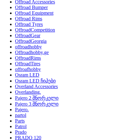
Offroad Accessories
Offroad Bumper
Offroad Equipment
Offroad Rims
Offroad Tyres
OffroadCompetition
OffroadGear
OffroadGeorgia
offroadhobby
Offroadhobby.ge
OffroadRims
OffroadTires
offroafhobby
Osram LED
Osram LED ჩიპები
Overland Accessories
Overlanding.
Pajero 2 შნორკელი
Pajero 3 შნორკელი
Pajero.
partol
Parts
Patrol
Prado
PRADO 120