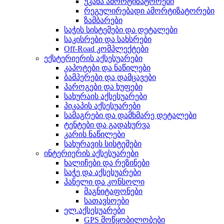
უკანა ამორტიზატორები
რეგულირებადი ამორტიზატორები
ზამბარები
საჭის სისტემები და დეტალები
საკისრები და სახსრები
Off-Road კომპლექტები
ექსტერიერის აქსესუარები
კაპოტები და ნაწილები
ბამპერები და დამცავები
პაროგები და ხუფები
სახურაის აქსესუარები
პიკაპის აქსესუარები
სამაგრები და დამხმარე დეტალები
ტენტები და გადახურვა
კარის ნაწილები
სახურავის სისტემები
ინტერიერის აქსესუარები
ხალიჩები და რეზინები
საჭე და აქსესუარები
პანელი და კონსოლი
მაგნიტაფონები
სათავსოები
ელ.აქსესუარები
GPS მოწყობილობები