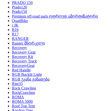
PRADO 150
Prado120
Prado150
Premium off-road parts ოფროუდ ამორტიზატორი
QuadBike
r JK
R16
R17
RANGER
Ranger შნორკელი
Recovery
Recovery Gear
Recovery Kit
Recovery Track
RecoveryGear
Red Handle
RGB Backlit Light
RGB უკანა განათება
Rise35
Rock Crawling
RockCrawling
ROMA
ROMA 5000
Roof Top Tent
Rooftop Tent