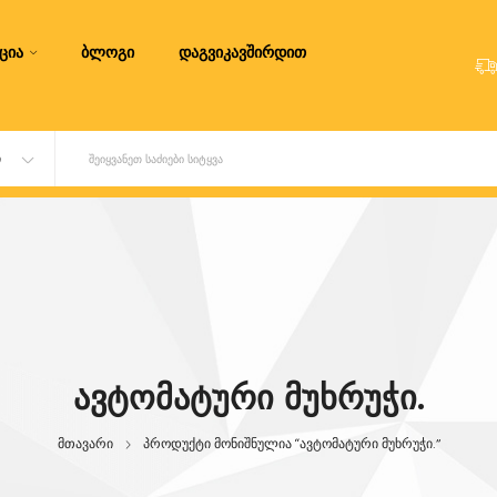
ცია
ბლოგი
დაგვიკავშირდით
Ი
ᲨᲔᲘᲧᲕᲐᲜᲔᲗ ᲡᲐᲫᲘᲔᲑᲘ ᲡᲘᲢᲧᲕᲐ
ᲐᲕᲢᲝᲛᲐᲢᲣᲠᲘ ᲛᲣᲮᲠᲣᲭᲘ.
მთავარი
პროდუქტი მონიშნულია “ავტომატური მუხრუჭი.”