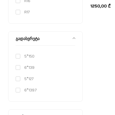
R16
შეფასება
0
,
1250,00
₾
5-
დან
R17
გადახვრეტა
5*150
6*139
5*127
6*139.7