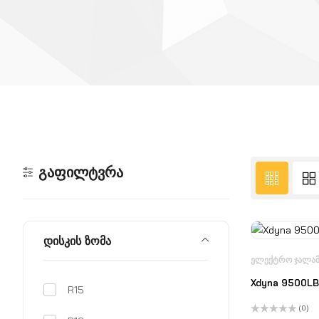
ᲒᲐᲤᲘᲚᲢᲕᲠᲐ
დისკის ზომა
ᲔᲚᲔᲥᲢᲠᲝ ᲯᲐᲚᲐᲛ
Xdyna 9500LB
R15
(0)