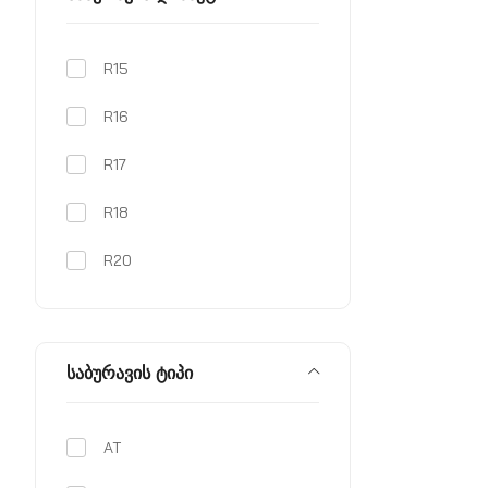
-44
R15
-48
R16
R17
R18
R20
საბურავის ტიპი
AT