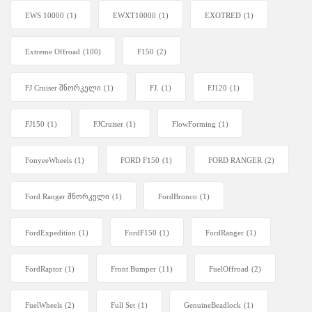
EWS 10000
(1)
EWXT10000
(1)
EXOTRED
(1)
Extreme Offroad
(100)
F150
(2)
FJ Cruiser შნორკელი
(1)
FJ.
(1)
FJ120
(1)
FJ150
(1)
FJCruiser
(1)
FlowForming
(1)
FonyeeWheels
(1)
FORD F150
(1)
FORD RANGER
(2)
Ford Ranger შნორკელი
(1)
FordBronco
(1)
FordExpedition
(1)
FordF150
(1)
FordRanger
(1)
FordRaptor
(1)
Front Bumper
(11)
FuelOffroad
(2)
FuelWheels
(2)
Full Set
(1)
GenuineBeadlock
(1)