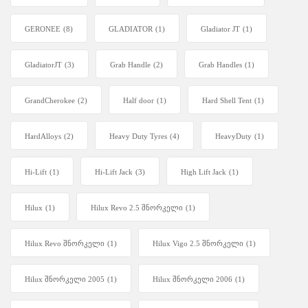
GERONEE
(8)
GLADIATOR
(1)
Gladiator JT
(1)
GladiatorJT
(3)
Grab Handle
(2)
Grab Handles
(1)
GrandCherokee
(2)
Half door
(1)
Hard Shell Tent
(1)
HardAlloys
(2)
Heavy Duty Tyres
(4)
HeavyDuty
(1)
Hi-Lift
(1)
Hi-Lift Jack
(3)
High Lift Jack
(1)
Hilux
(1)
Hilux Revo 2.5 შნორკელი
(1)
Hilux Revo შნორკელი
(1)
Hilux Vigo 2.5 შნორკელი
(1)
Hilux შნორკელი 2005
(1)
Hilux შნორკელი 2006
(1)