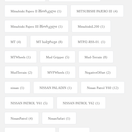
Mitsubishi Pajero II შნორკელი
(1)
MITSUBISHI PAJERO III
(4)
Mitsubishi Pajero III შნორკელი
(1)
MitsubishiL200
(1)
MT
(4)
MT საბურავი
(8)
MTPJ2-RSS-01.
(1)
MTWheels
(1)
Mud Gripper
(5)
Mud-Terrain
(8)
MudTerrain
(2)
MVFWheels
(1)
NegativeOffset
(2)
nissan
(1)
NISSAN PALADIN
(1)
Nissan Patrol Y60
(12)
NISSAN PATROL Y61
(5)
NISSAN PATROL Y62
(1)
NissanPatrol
(4)
NissanSafari
(1)