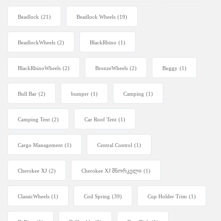
Beadlock
(21)
Beadlock Wheels
(19)
BeadlockWheels
(2)
BlackRhino
(1)
BlackRhinoWheels
(2)
BronzeWheels
(2)
Buggy
(1)
Bull Bar
(2)
bumper
(1)
Camping
(1)
Camping Tent
(2)
Car Roof Tent
(1)
Cargo Management
(1)
Central Control
(1)
Cherokee XJ
(2)
Cherokee XJ შნორკელი
(1)
ClassicWheels
(1)
Coil Spring
(39)
Cup Holder Trim
(1)