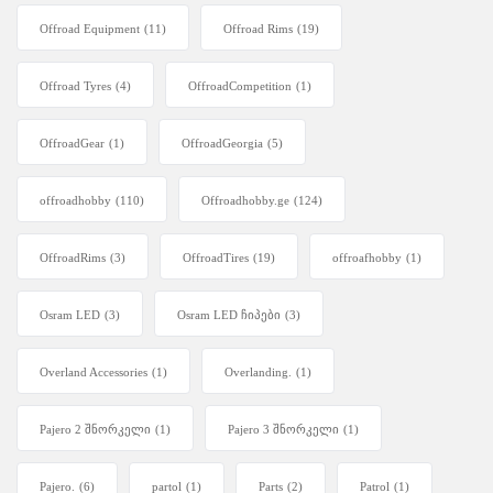
Offroad Equipment
(11)
Offroad Rims
(19)
Offroad Tyres
(4)
OffroadCompetition
(1)
OffroadGear
(1)
OffroadGeorgia
(5)
offroadhobby
(110)
Offroadhobby.ge
(124)
OffroadRims
(3)
OffroadTires
(19)
offroafhobby
(1)
Osram LED
(3)
Osram LED ჩიპები
(3)
Overland Accessories
(1)
Overlanding.
(1)
Pajero 2 შნორკელი
(1)
Pajero 3 შნორკელი
(1)
Pajero.
(6)
partol
(1)
Parts
(2)
Patrol
(1)