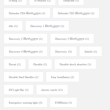
D-Ring
(1)
D-Shackle
(2)
DeepDish
(1)
Defender TD4 შნორკელი
(1)
Defender TD5 შნორკელი
(1)
diki
(1)
Discovery 1 შნორკელი
(1)
Discovery 2 შნორკელი
(1)
Discovery 3 შნორკელი
(1)
Discovery 4 შნორკელი
(1)
Discovery.
(3)
diskebi
(1)
Ducati
(1)
Durable
(1)
Durable shock absorber
(1)
Durable Steel Handles
(1)
Easy Installation
(2)
ED Light Bar
(1)
electric winch
(11)
Emergency warning light
(3)
EWBSeries
(1)