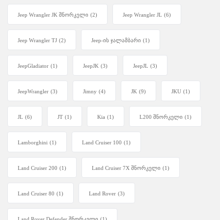
Jeep Wrangler JK შნორკელი
(2)
Jeep Wrangler JL
(6)
Jeep Wrangler TJ
(2)
Jeep-ის ჯალამბარი
(1)
JeepGladiator
(1)
JeepJK
(3)
JeepJL
(3)
JeepWrangler
(3)
Jimny
(4)
JK
(9)
JKU
(1)
JL
(6)
JT
(1)
Kia
(1)
L200 შნორკელი
(1)
Lamborghini
(1)
Land Cruiser 100
(1)
Land Cruiser 200
(1)
Land Cruiser 7X შნორკელი
(1)
Land Cruiser 80
(1)
Land Rover
(3)
Land Rover Defender შნორკელი
(1)