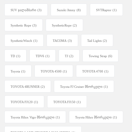
SUV ჯალამბარი
(3)
Suzuki Jimny
(8)
SVTRaptor
(1)
Synthetic Rope
(3)
SyntheticRope
(2)
SyntheticWinch
(1)
TACOMA
(3)
Tail Lights
(2)
TD
(1)
TDV6
(1)
TJ
(2)
Towing Strap
(6)
Toyota
(1)
TOYOTA 4500
(1)
TOYOTA 4700
(1)
TOYOTA 4RUNNER
(2)
Toyota FJ Cruiser შნორკელი
(1)
TOYOTA FJ120
(1)
TOYOTA FJ150
(1)
Toyota Hilux Vigo შნორკელი
(1)
Toyota Hilux შნორკელი
(1)