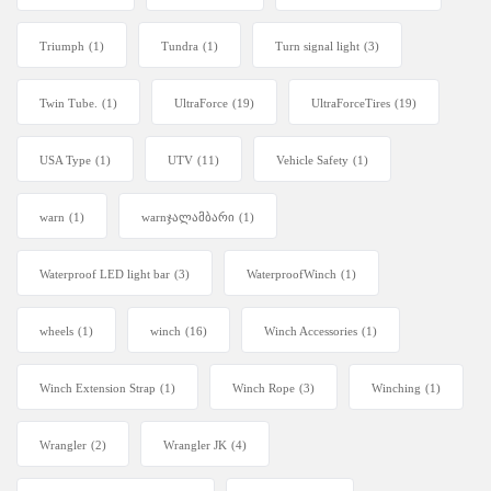
Triumph
(1)
Tundra
(1)
Turn signal light
(3)
Twin Tube.
(1)
UltraForce
(19)
UltraForceTires
(19)
USA Type
(1)
UTV
(11)
Vehicle Safety
(1)
warn
(1)
warnჯალამბარი
(1)
Waterproof LED light bar
(3)
WaterproofWinch
(1)
wheels
(1)
winch
(16)
Winch Accessories
(1)
Winch Extension Strap
(1)
Winch Rope
(3)
Winching
(1)
Wrangler
(2)
Wrangler JK
(4)