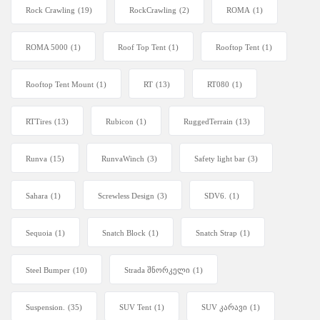
Rock Crawling
(19)
RockCrawling
(2)
ROMA
(1)
ROMA 5000
(1)
Roof Top Tent
(1)
Rooftop Tent
(1)
Rooftop Tent Mount
(1)
RT
(13)
RT080
(1)
RTTires
(13)
Rubicon
(1)
RuggedTerrain
(13)
Runva
(15)
RunvaWinch
(3)
Safety light bar
(3)
Sahara
(1)
Screwless Design
(3)
SDV6.
(1)
Sequoia
(1)
Snatch Block
(1)
Snatch Strap
(1)
Steel Bumper
(10)
Strada შნორკელი
(1)
Suspension.
(35)
SUV Tent
(1)
SUV კარავი
(1)