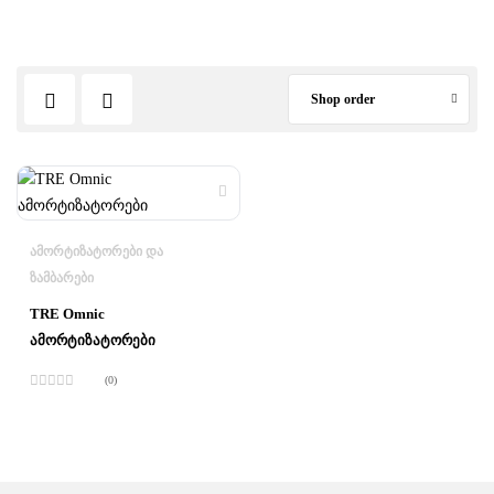
Shop order
ᲐᲛᲝᲠᲢᲘᲖᲐᲢᲝᲠᲔᲑᲘ ᲓᲐ
ᲖᲐᲛᲑᲐᲠᲔᲑᲘ
TRE Omnic
ამორტიზატორები
(0)
შეფასება
0
,
5-
დან