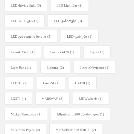
LED driving light
(3)
LED Light Bar
(2)
LED Tail Lights
(1)
LED განათება
(3)
LED განათების ზოლი
(3)
LED ფარები
(1)
LexusGX460
(1)
LexusGX470
(1)
Light
(15)
Light Bar
(11)
Lighting
(2)
LincolnNavigator
(1)
LLDPE.
(2)
LowPSI
(1)
LX470
(1)
LX570
(1)
MARSWAY
(3)
MDWWheels
(1)
MickeyThompson
(1)
Mitsubishi L200 შნორკელი
(1)
Mitsubishi Pajero
(4)
MITSUBISHI PAJERO II
(2)