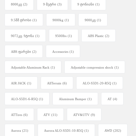
8000კგ
(2)
9 მეტრი
(3)
9 ტონიანი
(1)
9.5მმ ტროსი
(1)
9000kg
(1)
9000კგ
(1)
9072კგ. 9ტონა
(1)
9500lbs
(1)
ABS Plastic
(2)
ABS ფარები
(2)
Accessories
(1)
Adjustable Aluminum Rack
(1)
Adjustable compression shock
(1)
AIR JACK
(1)
AllTerrain
(6)
ALO-S5D1-20-R5Q
(1)
ALO-S5D1-6-R5Q
(1)
Aluminum Bumper
(1)
AT
(4)
ATTires
(6)
ATV
(11)
ATV&UTV
(9)
Aurora
(21)
Aurora ALO-S5D1-10-R5Q
(1)
AWD
(202)