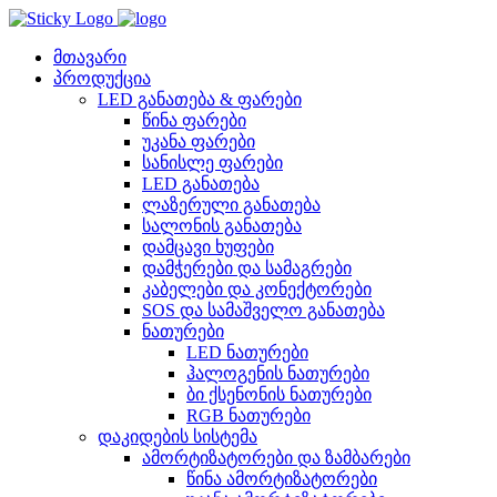
Skip
to
content
მთავარი
პროდუქცია
LED განათება & ფარები
წინა ფარები
უკანა ფარები
სანისლე ფარები
LED განათება
ლაზერული განათება
სალონის განათება
დამცავი ხუფები
დამჭერები და სამაგრები
კაბელები და კონექტორები
SOS და სამაშველო განათება
ნათურები
LED ნათურები
ჰალოგენის ნათურები
ბი ქსენონის ნათურები
RGB ნათურები
დაკიდების სისტემა
ამორტიზატორები და ზამბარები
წინა ამორტიზატორები