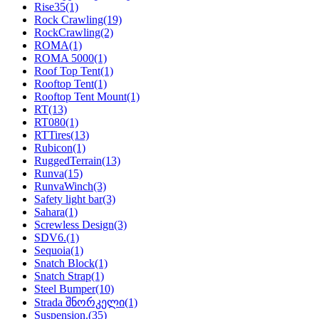
Rise35
(1)
Rock Crawling
(19)
RockCrawling
(2)
ROMA
(1)
ROMA 5000
(1)
Roof Top Tent
(1)
Rooftop Tent
(1)
Rooftop Tent Mount
(1)
RT
(13)
RT080
(1)
RTTires
(13)
Rubicon
(1)
RuggedTerrain
(13)
Runva
(15)
RunvaWinch
(3)
Safety light bar
(3)
Sahara
(1)
Screwless Design
(3)
SDV6.
(1)
Sequoia
(1)
Snatch Block
(1)
Snatch Strap
(1)
Steel Bumper
(10)
Strada შნორკელი
(1)
Suspension.
(35)