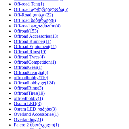
Off-road Tent
(1)
Off-road აღჭურვილობა
(5)
Off-Road დისკი
(22)
Off-road საბურავი
(8)
Off-road ჯალამბარი
(4)
Offroad
(153)
Offroad Accessories
(13)
Offroad Bumper
(11)
Offroad Equipment
(11)
Offroad Rims
(19)
Offroad Tyres
(4)
OffroadCompetition
(1)
OffroadGear
(1)
OffroadGeorgia
(5)
offroadhobby
(110)
Offroadhobby.ge
(124)
OffroadRims
(3)
OffroadTires
(19)
offroafhobby
(1)
Osram LED
(3)
Osram LED ჩიპები
(3)
Overland Accessories
(1)
Overlanding.
(1)
Pajero 2 შნორკელი
(1)