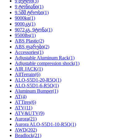
9 მეტრი
(3)
9 ტონიანი
(1)
9.5მმ ტროსი
(1)
9000kg
(1)
9000კგ
(1)
9072კგ. 9ტონა
(1)
9500lbs
(1)
ABS Plastic
(2)
ABS ფარები
(2)
Accessories
(1)
Adjustable Aluminum Rack
(1)
Adjustable compression shock
(1)
AIR JACK
(1)
AllTerrain
(6)
ALO-S5D1-20-R5Q
(1)
ALO-S5D1-6-R5Q
(1)
Aluminum Bumper
(1)
AT
(4)
ATTires
(6)
ATV
(11)
ATV&UTV
(9)
Aurora
(21)
Aurora ALO-S5D1-10-R5Q
(1)
AWD
(202)
Beadlock
(21)