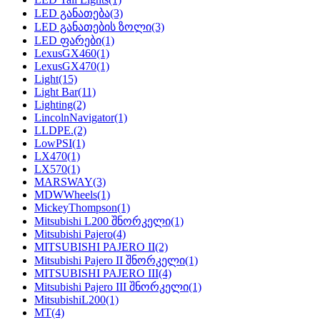
LED განათება
(3)
LED განათების ზოლი
(3)
LED ფარები
(1)
LexusGX460
(1)
LexusGX470
(1)
Light
(15)
Light Bar
(11)
Lighting
(2)
LincolnNavigator
(1)
LLDPE.
(2)
LowPSI
(1)
LX470
(1)
LX570
(1)
MARSWAY
(3)
MDWWheels
(1)
MickeyThompson
(1)
Mitsubishi L200 შნორკელი
(1)
Mitsubishi Pajero
(4)
MITSUBISHI PAJERO II
(2)
Mitsubishi Pajero II შნორკელი
(1)
MITSUBISHI PAJERO III
(4)
Mitsubishi Pajero III შნორკელი
(1)
MitsubishiL200
(1)
MT
(4)