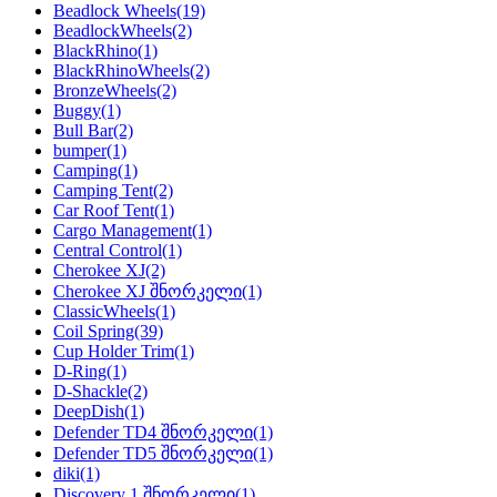
Beadlock Wheels
(19)
BeadlockWheels
(2)
BlackRhino
(1)
BlackRhinoWheels
(2)
BronzeWheels
(2)
Buggy
(1)
Bull Bar
(2)
bumper
(1)
Camping
(1)
Camping Tent
(2)
Car Roof Tent
(1)
Cargo Management
(1)
Central Control
(1)
Cherokee XJ
(2)
Cherokee XJ შნორკელი
(1)
ClassicWheels
(1)
Coil Spring
(39)
Cup Holder Trim
(1)
D-Ring
(1)
D-Shackle
(2)
DeepDish
(1)
Defender TD4 შნორკელი
(1)
Defender TD5 შნორკელი
(1)
diki
(1)
Discovery 1 შნორკელი
(1)