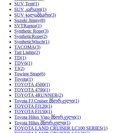
SUV Tent
(1)
SUV კარავი
(1)
SUV ჯალამბარი
(3)
Suzuki Jimny
(8)
SVTRaptor
(1)
Synthetic Rope
(3)
SyntheticRope
(2)
SyntheticWinch
(1)
TACOMA
(3)
Tail Lights
(2)
TD
(1)
TDV6
(1)
TJ
(2)
Towing Strap
(6)
Toyota
(1)
TOYOTA 4500
(1)
TOYOTA 4700
(1)
TOYOTA 4RUNNER
(2)
Toyota FJ Cruiser შნორკელი
(1)
TOYOTA FJ120
(1)
TOYOTA FJ150
(1)
Toyota Hilux Vigo შნორკელი
(1)
Toyota Hilux შნორკელი
(1)
TOYOTA LAND CRUISER LC100 SERIES
(1)