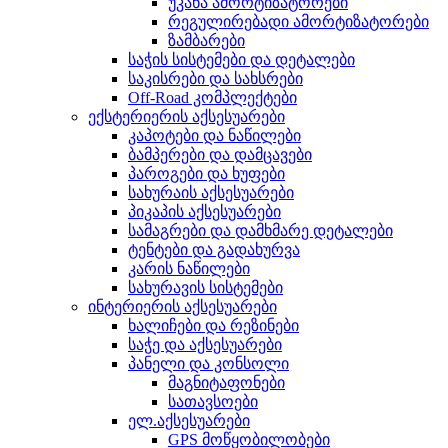
უკანა ამორტიზატორები
რეგულირებადი ამორტიზატორები
ზამბარები
საჭის სისტემები და დეტალები
საკისრები და სახსრები
Off-Road კომპლექტები
ექსტერიერის აქსესუარები
კაპოტები და ნაწილები
ბამპერები და დამცავები
პაროგები და ხუფები
სახურაის აქსესუარები
პიკაპის აქსესუარები
სამაგრები და დამხმარე დეტალები
ტენტები და გადახურვა
კარის ნაწილები
სახურავის სისტემები
ინტერიერის აქსესუარები
ხალიჩები და რეზინები
საჭე და აქსესუარები
პანელი და კონსოლი
მაგნიტაფონები
სათავსოები
ელ.აქსესუარები
GPS მოწყობილობები