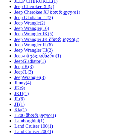
JEEP CHEROKEE
(1)
Jeep Cherokee XJ
(2)
Jeep Cherokee XJ შნორკელი
(1)
Jeep Gladiator JT
(2)
Jeep Wrangle
(2)
Jeep Wrangler
(16)
Jeep Wrangler JK
(5)
Jeep Wrangler JK შნორკელი
(2)
Jeep Wrangler JL
(6)
Jeep Wrangler TJ
(2)
Jeep-ის ჯალამბარი
(1)
JeepGladiator
(1)
JeepJK
(3)
JeepJL
(3)
JeepWrangler
(3)
Jimny
(4)
JK
(9)
JKU
(1)
JL
(6)
JT
(1)
Kia
(1)
L200 შნორკელი
(1)
Lamborghini
(1)
Land Cruiser 100
(1)
Land Cruiser 200
(1)