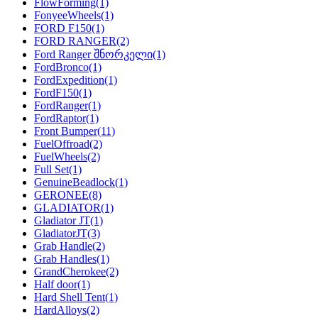
FlowForming
(1)
FonyeeWheels
(1)
FORD F150
(1)
FORD RANGER
(2)
Ford Ranger შნორკელი
(1)
FordBronco
(1)
FordExpedition
(1)
FordF150
(1)
FordRanger
(1)
FordRaptor
(1)
Front Bumper
(11)
FuelOffroad
(2)
FuelWheels
(2)
Full Set
(1)
GenuineBeadlock
(1)
GERONEE
(8)
GLADIATOR
(1)
Gladiator JT
(1)
GladiatorJT
(3)
Grab Handle
(2)
Grab Handles
(1)
GrandCherokee
(2)
Half door
(1)
Hard Shell Tent
(1)
HardAlloys
(2)