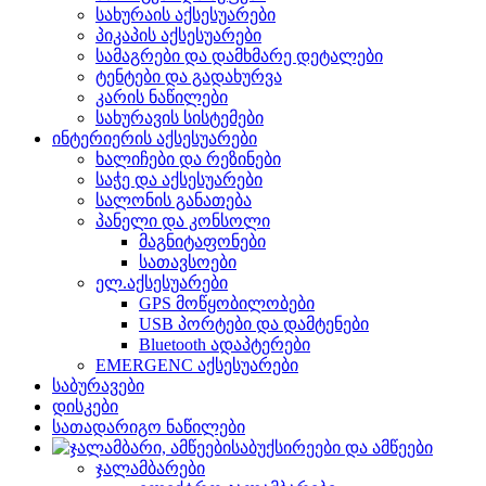
სახურაის აქსესუარები
პიკაპის აქსესუარები
სამაგრები და დამხმარე დეტალები
ტენტები და გადახურვა
კარის ნაწილები
სახურავის სისტემები
ინტერიერის აქსესუარები
ხალიჩები და რეზინები
საჭე და აქსესუარები
სალონის განათება
პანელი და კონსოლი
მაგნიტაფონები
სათავსოები
ელ.აქსესუარები
GPS მოწყობილობები
USB პორტები და დამტენები
Bluetooth ადაპტერები
EMERGENC აქსესუარები
საბურავები
დისკები
სათადარიგო ნაწილები
საბუქსირეები და ამწეები
ჯალამბარები