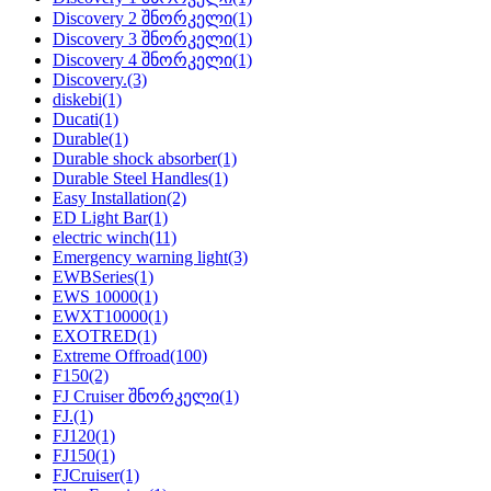
Discovery 2 შნორკელი
(1)
Discovery 3 შნორკელი
(1)
Discovery 4 შნორკელი
(1)
Discovery.
(3)
diskebi
(1)
Ducati
(1)
Durable
(1)
Durable shock absorber
(1)
Durable Steel Handles
(1)
Easy Installation
(2)
ED Light Bar
(1)
electric winch
(11)
Emergency warning light
(3)
EWBSeries
(1)
EWS 10000
(1)
EWXT10000
(1)
EXOTRED
(1)
Extreme Offroad
(100)
F150
(2)
FJ Cruiser შნორკელი
(1)
FJ.
(1)
FJ120
(1)
FJ150
(1)
FJCruiser
(1)