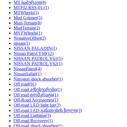
MT საბურავი
(8)
MTPJ2-RSS-01.
(1)
MTWheels
(1)
Mud Gripper
(5)
Mud-Terrain
(8)
MudTerrain
(2)
MVFWheels
(1)
NegativeOffset
(2)
nissan
(1)
NISSAN PALADIN
(1)
Nissan Patrol Y60
(12)
NISSAN PATROL Y61
(5)
NISSAN PATROL Y62
(1)
NissanPatrol
(4)
NissanSafari
(1)
Nitrogen shock absorber
(1)
Off road
(91)
Off road აქსესუარები
(1)
Off road დომკრატი
(1)
Off-Road Accessories
(1)
Off-road LED light bar
(3)
Off-road LED განათების ზოლი
(3)
Off-road Lighting
(3)
Off-road Recovery
(1)
Off-road shock absorber
(1)