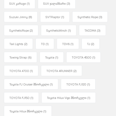
SUV კარავი
(1)
SUV ჯალამბარი
(3)
Suzuki Jimny
(8)
SVTRaptor
(1)
Synthetic Rope
(3)
SyntheticRope
(2)
SyntheticWinch
(1)
TACOMA
(3)
Tail Lights
(2)
TD
(1)
TDV6
(1)
TJ
(2)
Towing Strap
(6)
Toyota
(1)
TOYOTA 4500
(1)
TOYOTA 4700
(1)
TOYOTA 4RUNNER
(2)
Toyota FJ Cruiser შნორკელი
(1)
TOYOTA FJ120
(1)
TOYOTA FJ150
(1)
Toyota Hilux Vigo შნორკელი
(1)
Toyota Hilux შნორკელი
(1)