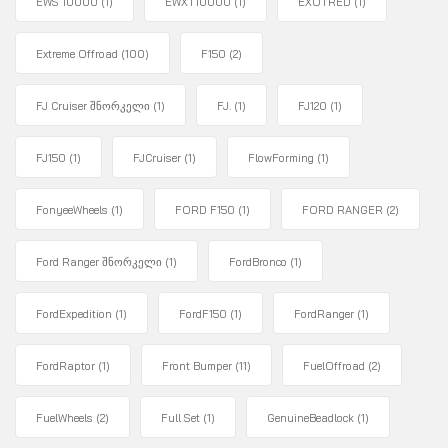
EWS 10000
(1)
EWXT10000
(1)
EXOTRED
(1)
Extreme Offroad
(100)
F150
(2)
FJ Cruiser შნორკელი
(1)
FJ.
(1)
FJ120
(1)
FJ150
(1)
FJCruiser
(1)
FlowForming
(1)
FonyeeWheels
(1)
FORD F150
(1)
FORD RANGER
(2)
Ford Ranger შნორკელი
(1)
FordBronco
(1)
FordExpedition
(1)
FordF150
(1)
FordRanger
(1)
FordRaptor
(1)
Front Bumper
(11)
FuelOffroad
(2)
FuelWheels
(2)
Full Set
(1)
GenuineBeadlock
(1)