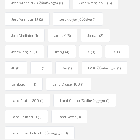
Jeep Wrangler JK შნორკელი
(2)
Jeep Wrangler JL
(6)
Jeep Wrangler TJ
(2)
Jeep-ის ჯალამბარი
(1)
JeepGladiator
(1)
JeepJK
(3)
JeepJL
(3)
JeepWrangler
(3)
Jimny
(4)
JK
(9)
JKU
(1)
JL
(6)
JT
(1)
Kia
(1)
L200 შნორკელი
(1)
Lamborghini
(1)
Land Cruiser 100
(1)
Land Cruiser 200
(1)
Land Cruiser 7X შნორკელი
(1)
Land Cruiser 80
(1)
Land Rover
(3)
Land Rover Defender შნორკელი
(1)