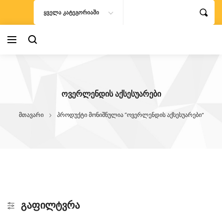
Skip
ᲧᲕᲔᲚᲐ ᲙᲐᲢᲔᲒᲝᲠᲘᲐᲨᲘ
to
content
ᲝᲕᲔᲠᲚᲔᲜᲓᲘᲡ ᲐᲥᲡᲔᲡᲣᲐᲠᲔᲑᲘ
მთავარი
პროდუქტი მონიშნულია “ოვერლენდის აქსესუარები”
ᲒᲐᲤᲘᲚᲢᲕᲠᲐ