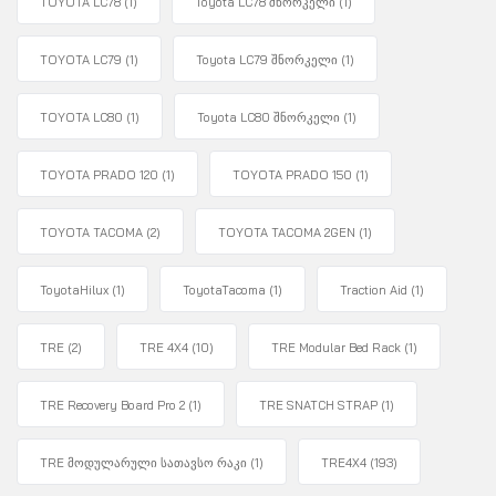
TOYOTA LC78
(1)
Toyota LC78 შნორკელი
(1)
TOYOTA LC79
(1)
Toyota LC79 შნორკელი
(1)
TOYOTA LC80
(1)
Toyota LC80 შნორკელი
(1)
TOYOTA PRADO 120
(1)
TOYOTA PRADO 150
(1)
TOYOTA TACOMA
(2)
TOYOTA TACOMA 2GEN
(1)
ToyotaHilux
(1)
ToyotaTacoma
(1)
Traction Aid
(1)
TRE
(2)
TRE 4X4
(10)
TRE Modular Bed Rack
(1)
TRE Recovery Board Pro 2
(1)
TRE SNATCH STRAP
(1)
TRE მოდულარული სათავსო რაკი
(1)
TRE4X4
(193)