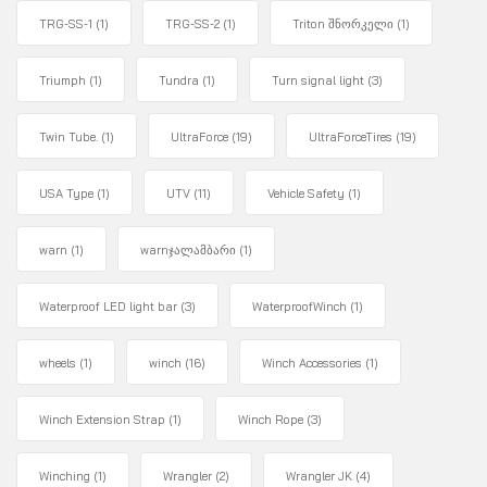
TRG-SS-1
(1)
TRG-SS-2
(1)
Triton შნორკელი
(1)
Triumph
(1)
Tundra
(1)
Turn signal light
(3)
Twin Tube.
(1)
UltraForce
(19)
UltraForceTires
(19)
USA Type
(1)
UTV
(11)
Vehicle Safety
(1)
warn
(1)
warnჯალამბარი
(1)
Waterproof LED light bar
(3)
WaterproofWinch
(1)
wheels
(1)
winch
(16)
Winch Accessories
(1)
Winch Extension Strap
(1)
Winch Rope
(3)
Winching
(1)
Wrangler
(2)
Wrangler JK
(4)