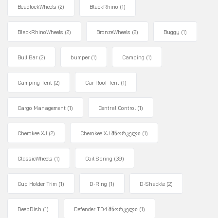
BeadlockWheels
(2)
BlackRhino
(1)
BlackRhinoWheels
(2)
BronzeWheels
(2)
Buggy
(1)
Bull Bar
(2)
bumper
(1)
Camping
(1)
Camping Tent
(2)
Car Roof Tent
(1)
Cargo Management
(1)
Central Control
(1)
Cherokee XJ
(2)
Cherokee XJ შნორკელი
(1)
ClassicWheels
(1)
Coil Spring
(39)
Cup Holder Trim
(1)
D-Ring
(1)
D-Shackle
(2)
DeepDish
(1)
Defender TD4 შნორკელი
(1)