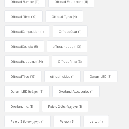
Offroad Bumper
(11)
Offroad Equipment
(11)
Offroad Rims
(19)
Offroad Tyres
(4)
OffroadCompetition
(1)
OffroadGear
(1)
OffroadGeorgia
(5)
offroadhobby
(110)
Offroadhobby.ge
(124)
OffroadRims
(3)
OffroadTires
(19)
offroafhobby
(1)
Osram LED
(3)
Osram LED ჩიპები
(3)
Overland Accessories
(1)
Overlanding.
(1)
Pajero 2 შნორკელი
(1)
Pajero 3 შნორკელი
(1)
Pajero.
(6)
partol
(1)