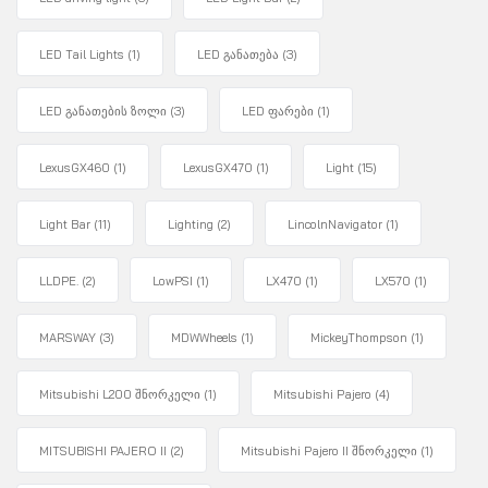
LED Tail Lights
(1)
LED განათება
(3)
LED განათების ზოლი
(3)
LED ფარები
(1)
LexusGX460
(1)
LexusGX470
(1)
Light
(15)
Light Bar
(11)
Lighting
(2)
LincolnNavigator
(1)
LLDPE.
(2)
LowPSI
(1)
LX470
(1)
LX570
(1)
MARSWAY
(3)
MDWWheels
(1)
MickeyThompson
(1)
Mitsubishi L200 შნორკელი
(1)
Mitsubishi Pajero
(4)
MITSUBISHI PAJERO II
(2)
Mitsubishi Pajero II შნორკელი
(1)