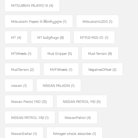
MITSUBISHI PAJERO III
(4)
Mitsubishi Pajero III შნორკელი
(1)
MitsubishiL200
(1)
MT
(4)
MT საბურავი
(8)
MTPJ2-RSS-01.
(1)
MTWheels
(1)
Mud Gripper
(5)
Mud-Terrain
(8)
MudTerrain
(2)
MVFWheels
(1)
NegativeOffset
(2)
nissan
(1)
NISSAN PALADIN
(1)
Nissan Patrol Y60
(12)
NISSAN PATROL Y61
(5)
NISSAN PATROL Y62
(1)
NissanPatrol
(4)
NissanSafari
(1)
Nitrogen shock absorber
(1)