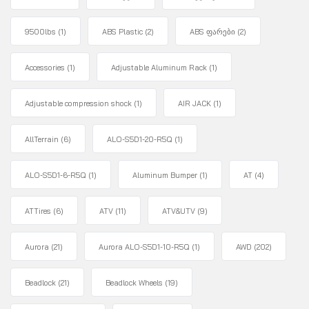
9500lbs
(1)
ABS Plastic
(2)
ABS ფარები
(2)
Accessories
(1)
Adjustable Aluminum Rack
(1)
Adjustable compression shock
(1)
AIR JACK
(1)
AllTerrain
(6)
ALO-S5D1-20-R5Q
(1)
ALO-S5D1-6-R5Q
(1)
Aluminum Bumper
(1)
AT
(4)
ATTires
(6)
ATV
(11)
ATV&UTV
(9)
Aurora
(21)
Aurora ALO-S5D1-10-R5Q
(1)
AWD
(202)
Beadlock
(21)
Beadlock Wheels
(19)