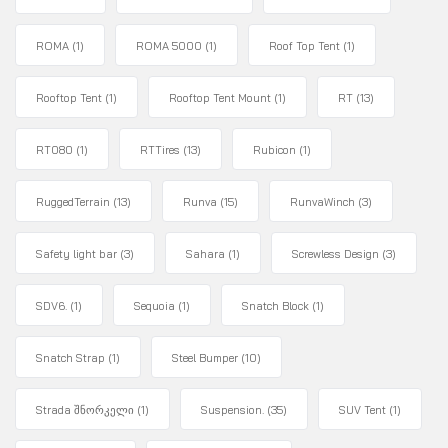
ROMA
(1)
ROMA 5000
(1)
Roof Top Tent
(1)
Rooftop Tent
(1)
Rooftop Tent Mount
(1)
RT
(13)
RT080
(1)
RTTires
(13)
Rubicon
(1)
RuggedTerrain
(13)
Runva
(15)
RunvaWinch
(3)
Safety light bar
(3)
Sahara
(1)
Screwless Design
(3)
SDV6.
(1)
Sequoia
(1)
Snatch Block
(1)
Snatch Strap
(1)
Steel Bumper
(10)
Strada შნორკელი
(1)
Suspension.
(35)
SUV Tent
(1)