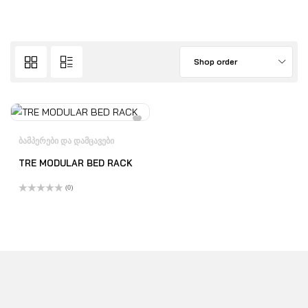
Shop order
ᲑᲐᲛᲞᲔᲠᲔᲑᲘ ᲓᲐ ᲓᲐᲛᲪᲐᲕᲔᲑᲘ
TRE MODULAR BED RACK
(0)
შეფასება
0
,
5-
დან