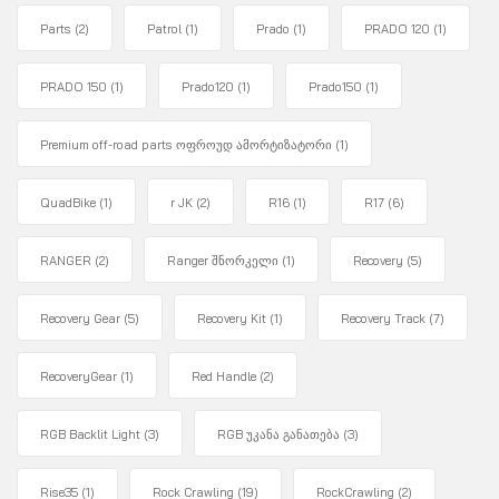
Parts
(2)
Patrol
(1)
Prado
(1)
PRADO 120
(1)
PRADO 150
(1)
Prado120
(1)
Prado150
(1)
Premium off-road parts ოფროუდ ამორტიზატორი
(1)
QuadBike
(1)
r JK
(2)
R16
(1)
R17
(6)
RANGER
(2)
Ranger შნორკელი
(1)
Recovery
(5)
Recovery Gear
(5)
Recovery Kit
(1)
Recovery Track
(7)
RecoveryGear
(1)
Red Handle
(2)
RGB Backlit Light
(3)
RGB უკანა განათება
(3)
Rise35
(1)
Rock Crawling
(19)
RockCrawling
(2)