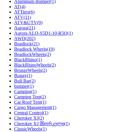
Aluminum Bumper
(1)
AT
(4)
ATTires
(6)
ATV
(11)
ATV&UTV
(9)
Aurora
(21)
Aurora ALO-S5D1-10-R5Q
(1)
AWD
(202)
Beadlock
(21)
Beadlock Wheels
(19)
BeadlockWheels
(2)
BlackRhino
(1)
BlackRhinoWheels
(2)
BronzeWheels
(2)
Buggy
(1)
Bull Bar
(2)
bumper
(1)
Camping
(1)
Camping Tent
(2)
Car Roof Tent
(1)
Cargo Management
(1)
Central Control
(1)
Cherokee XJ
(2)
Cherokee XJ შნორკელი
(1)
ClassicWheels
(1)