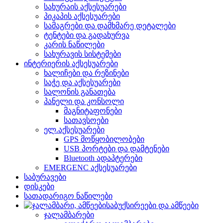
სახურაის აქსესუარები
პიკაპის აქსესუარები
სამაგრები და დამხმარე დეტალები
ტენტები და გადახურვა
კარის ნაწილები
სახურავის სისტემები
ინტერიერის აქსესუარები
ხალიჩები და რეზინები
საჭე და აქსესუარები
სალონის განათება
პანელი და კონსოლი
მაგნიტაფონები
სათავსოები
ელ.აქსესუარები
GPS მოწყობილობები
USB პორტები და დამტენები
Bluetooth ადაპტერები
EMERGENC აქსესუარები
საბურავები
დისკები
სათადარიგო ნაწილები
საბუქსირეები და ამწეები
ჯალამბარები