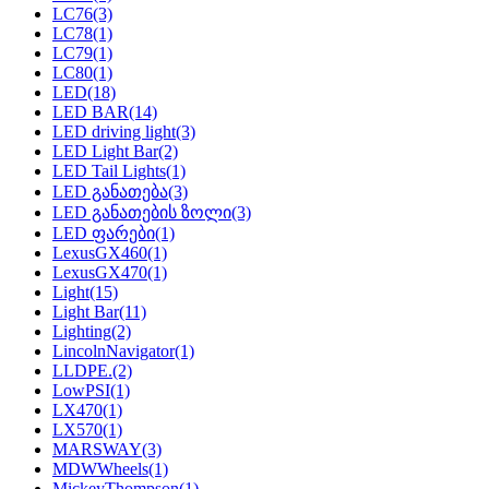
LC76
(3)
LC78
(1)
LC79
(1)
LC80
(1)
LED
(18)
LED BAR
(14)
LED driving light
(3)
LED Light Bar
(2)
LED Tail Lights
(1)
LED განათება
(3)
LED განათების ზოლი
(3)
LED ფარები
(1)
LexusGX460
(1)
LexusGX470
(1)
Light
(15)
Light Bar
(11)
Lighting
(2)
LincolnNavigator
(1)
LLDPE.
(2)
LowPSI
(1)
LX470
(1)
LX570
(1)
MARSWAY
(3)
MDWWheels
(1)
MickeyThompson
(1)