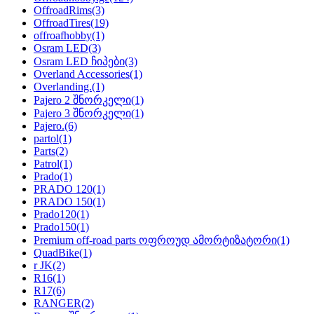
OffroadRims
(3)
OffroadTires
(19)
offroafhobby
(1)
Osram LED
(3)
Osram LED ჩიპები
(3)
Overland Accessories
(1)
Overlanding.
(1)
Pajero 2 შნორკელი
(1)
Pajero 3 შნორკელი
(1)
Pajero.
(6)
partol
(1)
Parts
(2)
Patrol
(1)
Prado
(1)
PRADO 120
(1)
PRADO 150
(1)
Prado120
(1)
Prado150
(1)
Premium off-road parts ოფროუდ ამორტიზატორი
(1)
QuadBike
(1)
r JK
(2)
R16
(1)
R17
(6)
RANGER
(2)