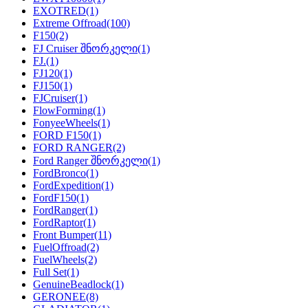
EXOTRED
(1)
Extreme Offroad
(100)
F150
(2)
FJ Cruiser შნორკელი
(1)
FJ.
(1)
FJ120
(1)
FJ150
(1)
FJCruiser
(1)
FlowForming
(1)
FonyeeWheels
(1)
FORD F150
(1)
FORD RANGER
(2)
Ford Ranger შნორკელი
(1)
FordBronco
(1)
FordExpedition
(1)
FordF150
(1)
FordRanger
(1)
FordRaptor
(1)
Front Bumper
(11)
FuelOffroad
(2)
FuelWheels
(2)
Full Set
(1)
GenuineBeadlock
(1)
GERONEE
(8)