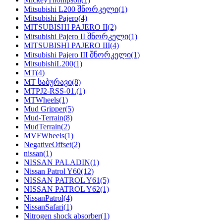
Mitsubishi L200 შნორკელი
(1)
Mitsubishi Pajero
(4)
MITSUBISHI PAJERO II
(2)
Mitsubishi Pajero II შნორკელი
(1)
MITSUBISHI PAJERO III
(4)
Mitsubishi Pajero III შნორკელი
(1)
MitsubishiL200
(1)
MT
(4)
MT საბურავი
(8)
MTPJ2-RSS-01.
(1)
MTWheels
(1)
Mud Gripper
(5)
Mud-Terrain
(8)
MudTerrain
(2)
MVFWheels
(1)
NegativeOffset
(2)
nissan
(1)
NISSAN PALADIN
(1)
Nissan Patrol Y60
(12)
NISSAN PATROL Y61
(5)
NISSAN PATROL Y62
(1)
NissanPatrol
(4)
NissanSafari
(1)
Nitrogen shock absorber
(1)