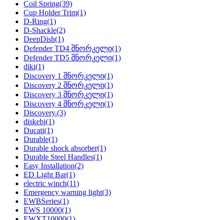
Coil Spring
(39)
Cup Holder Trim
(1)
D-Ring
(1)
D-Shackle
(2)
DeepDish
(1)
Defender TD4 შნორკელი
(1)
Defender TD5 შნორკელი
(1)
diki
(1)
Discovery 1 შნორკელი
(1)
Discovery 2 შნორკელი
(1)
Discovery 3 შნორკელი
(1)
Discovery 4 შნორკელი
(1)
Discovery.
(3)
diskebi
(1)
Ducati
(1)
Durable
(1)
Durable shock absorber
(1)
Durable Steel Handles
(1)
Easy Installation
(2)
ED Light Bar
(1)
electric winch
(11)
Emergency warning light
(3)
EWBSeries
(1)
EWS 10000
(1)
EWXT10000
(1)