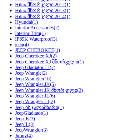
Hilux შნორკელი 2012
(1)
Hilux შნორკელი 2013
(1)
Hilux შნორკელი 2014
(1)
Hyundai
(1)
Interior Accessories
(2)
Interior Trim
(1)
IP69K Waterproof
(3)
jeep
(4)
JEEP CHEROKEE
(1)
Jeep Cherokee XJ
(2)
Jeep Cherokee XJ შნორკელი
(1)
Jeep Gladiator JT
(2)
Jeep Wrangle
(2)
Jeep Wrangler
(16)
Jeep Wrangler JK
(5)
Jeep Wrangler JK შნორკელი
(2)
Jeep Wrangler JL
(6)
Jeep Wrangler TJ
(2)
Jeep-ის ჯალამბარი
(1)
JeepGladiator
(1)
JeepJK
(3)
JeepJL
(3)
JeepWrangler
(3)
Jimny
(4)