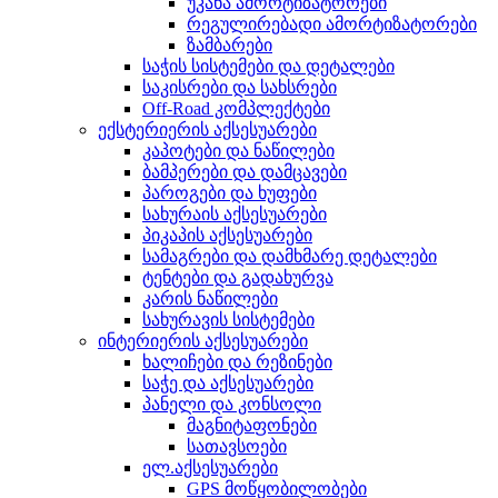
უკანა ამორტიზატორები
რეგულირებადი ამორტიზატორები
ზამბარები
საჭის სისტემები და დეტალები
საკისრები და სახსრები
Off-Road კომპლექტები
ექსტერიერის აქსესუარები
კაპოტები და ნაწილები
ბამპერები და დამცავები
პაროგები და ხუფები
სახურაის აქსესუარები
პიკაპის აქსესუარები
სამაგრები და დამხმარე დეტალები
ტენტები და გადახურვა
კარის ნაწილები
სახურავის სისტემები
ინტერიერის აქსესუარები
ხალიჩები და რეზინები
საჭე და აქსესუარები
პანელი და კონსოლი
მაგნიტაფონები
სათავსოები
ელ.აქსესუარები
GPS მოწყობილობები