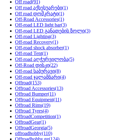
Off road
(91)
Off road აქსესუარები
(1)
Off road დომკრატი
(1)
Off-Road Accessories
(1)
Off-road LED light bar
(3)
Off-road LED განათების ზოლი
(3)
Off-road Lighting
(3)
Off-road Recovery
(1)
Off-road shock absorber
(1)
Off-road Tent
(1)
Off-road აღჭურვილობა
(5)
Off-Road დისკი
(22)
Off-road საბურავი
(8)
Off-road ჯალამბარი
(4)
Offroad
(153)
Offroad Accessories
(13)
Offroad Bumper
(11)
Offroad Equipment
(11)
Offroad Rims
(19)
Offroad Tyres
(4)
OffroadCompetition
(1)
OffroadGear
(1)
OffroadGeorgia
(5)
offroadhobby
(110)
Offroadhobby.ge
(124)