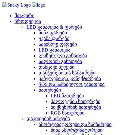
Skip
to
content
მთავარი
პროდუქცია
LED განათება & ფარები
წინა ფარები
უკანა ფარები
სანისლე ფარები
LED განათება
ლაზერული განათება
სალონის განათება
დამცავი ხუფები
დამჭერები და სამაგრები
კაბელები და კონექტორები
SOS და სამაშველო განათება
ნათურები
LED ნათურები
ჰალოგენის ნათურები
ბი ქსენონის ნათურები
RGB ნათურები
დაკიდების სისტემა
ამორტიზატორები და ზამბარები
წინა ამორტიზატორები