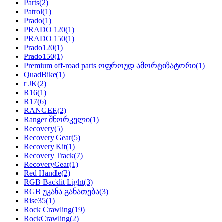
Parts
(2)
Patrol
(1)
Prado
(1)
PRADO 120
(1)
PRADO 150
(1)
Prado120
(1)
Prado150
(1)
Premium off-road parts ოფროუდ ამორტიზატორი
(1)
QuadBike
(1)
r JK
(2)
R16
(1)
R17
(6)
RANGER
(2)
Ranger შნორკელი
(1)
Recovery
(5)
Recovery Gear
(5)
Recovery Kit
(1)
Recovery Track
(7)
RecoveryGear
(1)
Red Handle
(2)
RGB Backlit Light
(3)
RGB უკანა განათება
(3)
Rise35
(1)
Rock Crawling
(19)
RockCrawling
(2)