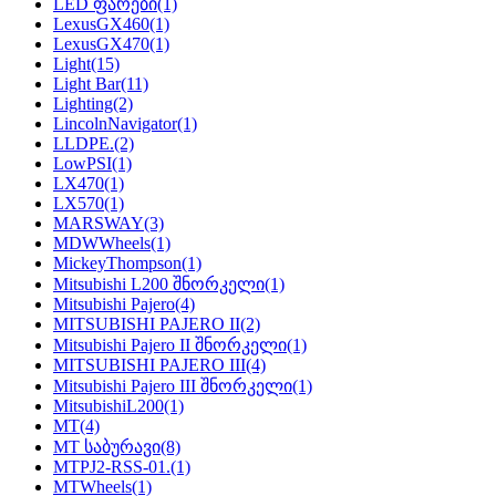
LED ფარები
(1)
LexusGX460
(1)
LexusGX470
(1)
Light
(15)
Light Bar
(11)
Lighting
(2)
LincolnNavigator
(1)
LLDPE.
(2)
LowPSI
(1)
LX470
(1)
LX570
(1)
MARSWAY
(3)
MDWWheels
(1)
MickeyThompson
(1)
Mitsubishi L200 შნორკელი
(1)
Mitsubishi Pajero
(4)
MITSUBISHI PAJERO II
(2)
Mitsubishi Pajero II შნორკელი
(1)
MITSUBISHI PAJERO III
(4)
Mitsubishi Pajero III შნორკელი
(1)
MitsubishiL200
(1)
MT
(4)
MT საბურავი
(8)
MTPJ2-RSS-01.
(1)
MTWheels
(1)