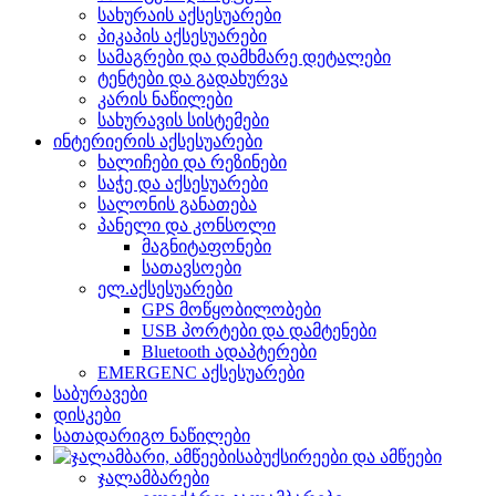
სახურაის აქსესუარები
პიკაპის აქსესუარები
სამაგრები და დამხმარე დეტალები
ტენტები და გადახურვა
კარის ნაწილები
სახურავის სისტემები
ინტერიერის აქსესუარები
ხალიჩები და რეზინები
საჭე და აქსესუარები
სალონის განათება
პანელი და კონსოლი
მაგნიტაფონები
სათავსოები
ელ.აქსესუარები
GPS მოწყობილობები
USB პორტები და დამტენები
Bluetooth ადაპტერები
EMERGENC აქსესუარები
საბურავები
დისკები
სათადარიგო ნაწილები
საბუქსირეები და ამწეები
ჯალამბარები