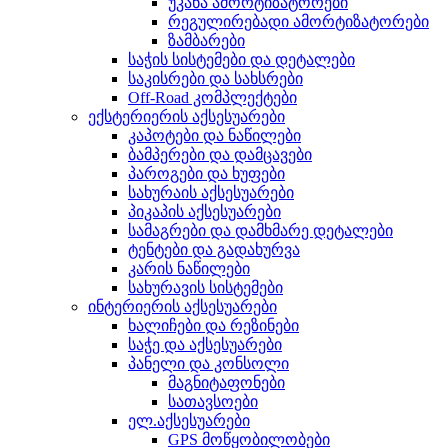
უკანა ამორტიზატორები
რეგულირებადი ამორტიზატორები
ზამბარები
საჭის სისტემები და დეტალები
საკისრები და სახსრები
Off-Road კომპლექტები
ექსტერიერის აქსესუარები
კაპოტები და ნაწილები
ბამპერები და დამცავები
პაროგები და ხუფები
სახურაის აქსესუარები
პიკაპის აქსესუარები
სამაგრები და დამხმარე დეტალები
ტენტები და გადახურვა
კარის ნაწილები
სახურავის სისტემები
ინტერიერის აქსესუარები
ხალიჩები და რეზინები
საჭე და აქსესუარები
პანელი და კონსოლი
მაგნიტაფონები
სათავსოები
ელ.აქსესუარები
GPS მოწყობილობები