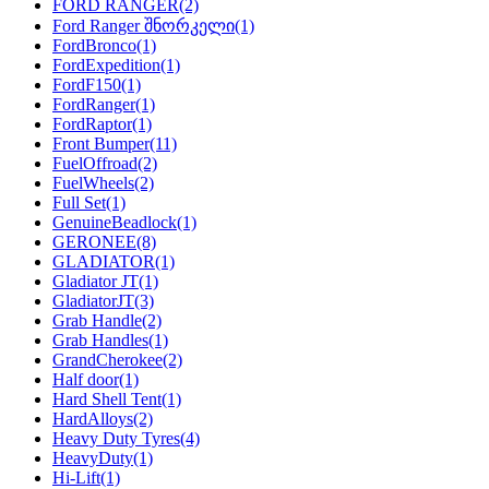
FORD RANGER
(2)
Ford Ranger შნორკელი
(1)
FordBronco
(1)
FordExpedition
(1)
FordF150
(1)
FordRanger
(1)
FordRaptor
(1)
Front Bumper
(11)
FuelOffroad
(2)
FuelWheels
(2)
Full Set
(1)
GenuineBeadlock
(1)
GERONEE
(8)
GLADIATOR
(1)
Gladiator JT
(1)
GladiatorJT
(3)
Grab Handle
(2)
Grab Handles
(1)
GrandCherokee
(2)
Half door
(1)
Hard Shell Tent
(1)
HardAlloys
(2)
Heavy Duty Tyres
(4)
HeavyDuty
(1)
Hi-Lift
(1)