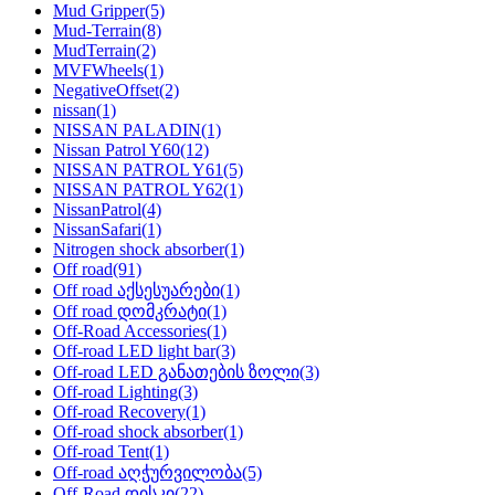
Mud Gripper
(5)
Mud-Terrain
(8)
MudTerrain
(2)
MVFWheels
(1)
NegativeOffset
(2)
nissan
(1)
NISSAN PALADIN
(1)
Nissan Patrol Y60
(12)
NISSAN PATROL Y61
(5)
NISSAN PATROL Y62
(1)
NissanPatrol
(4)
NissanSafari
(1)
Nitrogen shock absorber
(1)
Off road
(91)
Off road აქსესუარები
(1)
Off road დომკრატი
(1)
Off-Road Accessories
(1)
Off-road LED light bar
(3)
Off-road LED განათების ზოლი
(3)
Off-road Lighting
(3)
Off-road Recovery
(1)
Off-road shock absorber
(1)
Off-road Tent
(1)
Off-road აღჭურვილობა
(5)
Off-Road დისკი
(22)