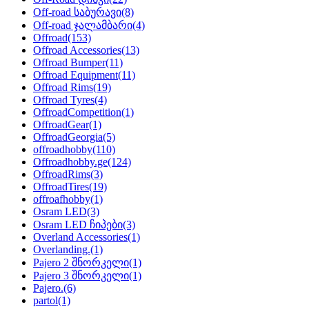
Off-road საბურავი
(8)
Off-road ჯალამბარი
(4)
Offroad
(153)
Offroad Accessories
(13)
Offroad Bumper
(11)
Offroad Equipment
(11)
Offroad Rims
(19)
Offroad Tyres
(4)
OffroadCompetition
(1)
OffroadGear
(1)
OffroadGeorgia
(5)
offroadhobby
(110)
Offroadhobby.ge
(124)
OffroadRims
(3)
OffroadTires
(19)
offroafhobby
(1)
Osram LED
(3)
Osram LED ჩიპები
(3)
Overland Accessories
(1)
Overlanding.
(1)
Pajero 2 შნორკელი
(1)
Pajero 3 შნორკელი
(1)
Pajero.
(6)
partol
(1)