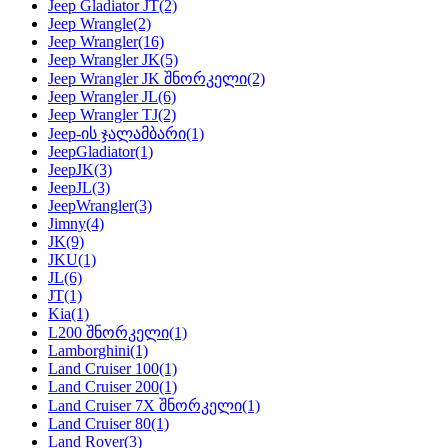
Jeep Gladiator JT
(2)
Jeep Wrangle
(2)
Jeep Wrangler
(16)
Jeep Wrangler JK
(5)
Jeep Wrangler JK შნორკელი
(2)
Jeep Wrangler JL
(6)
Jeep Wrangler TJ
(2)
Jeep-ის ჯალამბარი
(1)
JeepGladiator
(1)
JeepJK
(3)
JeepJL
(3)
JeepWrangler
(3)
Jimny
(4)
JK
(9)
JKU
(1)
JL
(6)
JT
(1)
Kia
(1)
L200 შნორკელი
(1)
Lamborghini
(1)
Land Cruiser 100
(1)
Land Cruiser 200
(1)
Land Cruiser 7X შნორკელი
(1)
Land Cruiser 80
(1)
Land Rover
(3)