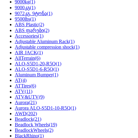
9000kg
(1)
9000კგ
(1)
9072კგ. 9ტონა
(1)
9500lbs
(1)
ABS Plastic
(2)
ABS ფარები
(2)
Accessories
(1)
Adjustable Aluminum Rack
(1)
Adjustable compression shock
(1)
AIR JACK
(1)
AllTerrain
(6)
ALO-S5D1-20-R5Q
(1)
ALO-S5D1-6-R5Q
(1)
Aluminum Bumper
(1)
AT
(4)
ATTires
(6)
ATV
(11)
ATV&UTV
(9)
Aurora
(21)
Aurora ALO-S5D1-10-R5Q
(1)
AWD
(202)
Beadlock
(21)
Beadlock Wheels
(19)
BeadlockWheels
(2)
BlackRhino
(1)