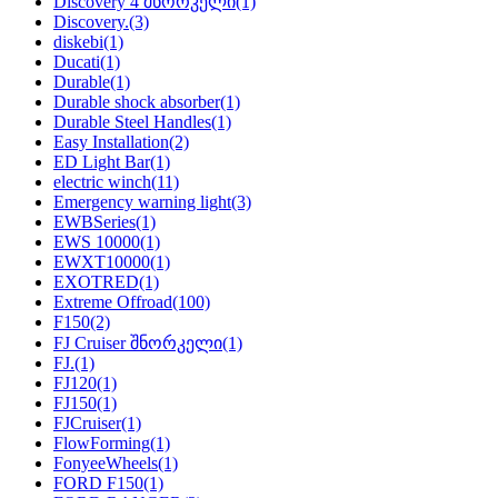
Discovery 4 შნორკელი
(1)
Discovery.
(3)
diskebi
(1)
Ducati
(1)
Durable
(1)
Durable shock absorber
(1)
Durable Steel Handles
(1)
Easy Installation
(2)
ED Light Bar
(1)
electric winch
(11)
Emergency warning light
(3)
EWBSeries
(1)
EWS 10000
(1)
EWXT10000
(1)
EXOTRED
(1)
Extreme Offroad
(100)
F150
(2)
FJ Cruiser შნორკელი
(1)
FJ.
(1)
FJ120
(1)
FJ150
(1)
FJCruiser
(1)
FlowForming
(1)
FonyeeWheels
(1)
FORD F150
(1)