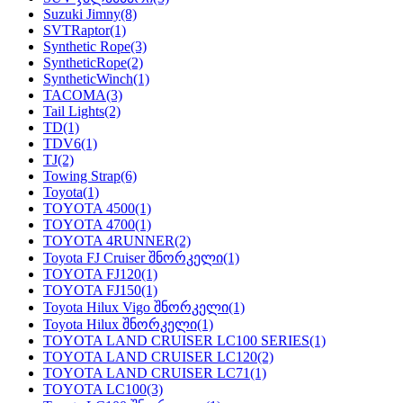
Suzuki Jimny
(8)
SVTRaptor
(1)
Synthetic Rope
(3)
SyntheticRope
(2)
SyntheticWinch
(1)
TACOMA
(3)
Tail Lights
(2)
TD
(1)
TDV6
(1)
TJ
(2)
Towing Strap
(6)
Toyota
(1)
TOYOTA 4500
(1)
TOYOTA 4700
(1)
TOYOTA 4RUNNER
(2)
Toyota FJ Cruiser შნორკელი
(1)
TOYOTA FJ120
(1)
TOYOTA FJ150
(1)
Toyota Hilux Vigo შნორკელი
(1)
Toyota Hilux შნორკელი
(1)
TOYOTA LAND CRUISER LC100 SERIES
(1)
TOYOTA LAND CRUISER LC120
(2)
TOYOTA LAND CRUISER LC71
(1)
TOYOTA LC100
(3)