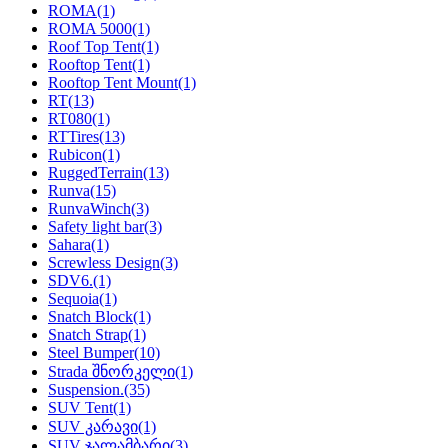
ROMA
(1)
ROMA 5000
(1)
Roof Top Tent
(1)
Rooftop Tent
(1)
Rooftop Tent Mount
(1)
RT
(13)
RT080
(1)
RTTires
(13)
Rubicon
(1)
RuggedTerrain
(13)
Runva
(15)
RunvaWinch
(3)
Safety light bar
(3)
Sahara
(1)
Screwless Design
(3)
SDV6.
(1)
Sequoia
(1)
Snatch Block
(1)
Snatch Strap
(1)
Steel Bumper
(10)
Strada შნორკელი
(1)
Suspension.
(35)
SUV Tent
(1)
SUV კარავი
(1)
SUV ჯალამბარი
(3)