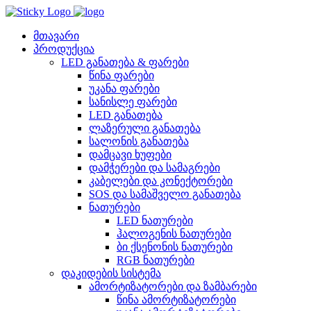
Skip
to
content
მთავარი
პროდუქცია
LED განათება & ფარები
წინა ფარები
უკანა ფარები
სანისლე ფარები
LED განათება
ლაზერული განათება
სალონის განათება
დამცავი ხუფები
დამჭერები და სამაგრები
კაბელები და კონექტორები
SOS და სამაშველო განათება
ნათურები
LED ნათურები
ჰალოგენის ნათურები
ბი ქსენონის ნათურები
RGB ნათურები
დაკიდების სისტემა
ამორტიზატორები და ზამბარები
წინა ამორტიზატორები