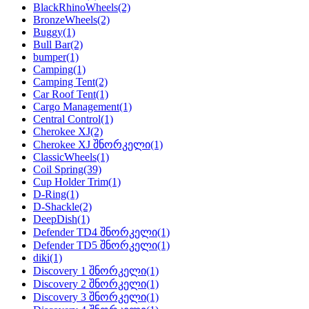
BlackRhinoWheels
(2)
BronzeWheels
(2)
Buggy
(1)
Bull Bar
(2)
bumper
(1)
Camping
(1)
Camping Tent
(2)
Car Roof Tent
(1)
Cargo Management
(1)
Central Control
(1)
Cherokee XJ
(2)
Cherokee XJ შნორკელი
(1)
ClassicWheels
(1)
Coil Spring
(39)
Cup Holder Trim
(1)
D-Ring
(1)
D-Shackle
(2)
DeepDish
(1)
Defender TD4 შნორკელი
(1)
Defender TD5 შნორკელი
(1)
diki
(1)
Discovery 1 შნორკელი
(1)
Discovery 2 შნორკელი
(1)
Discovery 3 შნორკელი
(1)