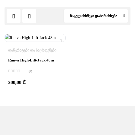
ნაგულისხმევი დახარისხება
ᲓᲐᲜᲙᲠᲐᲢᲔᲑᲘ ᲓᲐ ᲡᲐᲧᲠᲓᲔᲜᲔᲑᲘ
Runva High-Lift-Jack 48in
(0)
შეფასება
0
,
200,00
₾
5-
დან