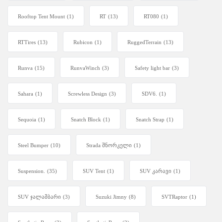
Rooftop Tent Mount
(1)
RT
(13)
RT080
(1)
RTTires
(13)
Rubicon
(1)
RuggedTerrain
(13)
Runva
(15)
RunvaWinch
(3)
Safety light bar
(3)
Sahara
(1)
Screwless Design
(3)
SDV6.
(1)
Sequoia
(1)
Snatch Block
(1)
Snatch Strap
(1)
Steel Bumper
(10)
Strada შნორკელი
(1)
Suspension.
(35)
SUV Tent
(1)
SUV კარავი
(1)
SUV ჯალამბარი
(3)
Suzuki Jimny
(8)
SVTRaptor
(1)