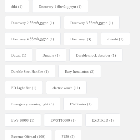
diki
(1)
Discovery 1 შნორკელი
(1)
Discovery 2 შნორკელი
(1)
Discovery 3 შნორკელი
(1)
Discovery 4 შნორკელი
(1)
Discovery.
(3)
diskebi
(1)
Ducati
(1)
Durable
(1)
Durable shock absorber
(1)
Durable Steel Handles
(1)
Easy Installation
(2)
ED Light Bar
(1)
electric winch
(11)
Emergency warning light
(3)
EWBSeries
(1)
EWS 10000
(1)
EWXT10000
(1)
EXOTRED
(1)
Extreme Offroad
(100)
F150
(2)