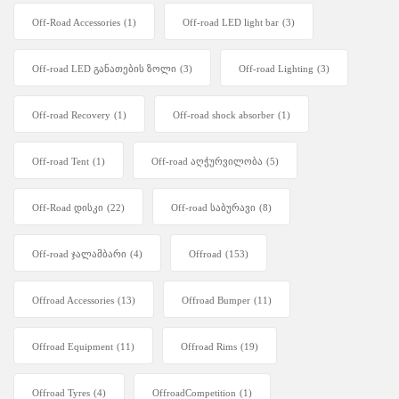
Off-Road Accessories
(1)
Off-road LED light bar
(3)
Off-road LED განათების ზოლი
(3)
Off-road Lighting
(3)
Off-road Recovery
(1)
Off-road shock absorber
(1)
Off-road Tent
(1)
Off-road აღჭურვილობა
(5)
Off-Road დისკი
(22)
Off-road საბურავი
(8)
Off-road ჯალამბარი
(4)
Offroad
(153)
Offroad Accessories
(13)
Offroad Bumper
(11)
Offroad Equipment
(11)
Offroad Rims
(19)
Offroad Tyres
(4)
OffroadCompetition
(1)