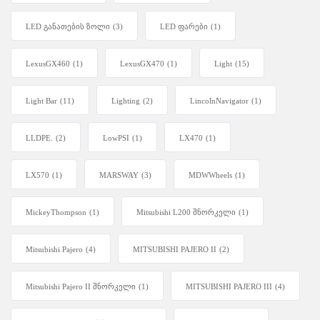
LED განათების ზოლი
(3)
LED ფარები
(1)
LexusGX460
(1)
LexusGX470
(1)
Light
(15)
Light Bar
(11)
Lighting
(2)
LincolnNavigator
(1)
LLDPE.
(2)
LowPSI
(1)
LX470
(1)
LX570
(1)
MARSWAY
(3)
MDWWheels
(1)
MickeyThompson
(1)
Mitsubishi L200 შნორკელი
(1)
Mitsubishi Pajero
(4)
MITSUBISHI PAJERO II
(2)
Mitsubishi Pajero II შნორკელი
(1)
MITSUBISHI PAJERO III
(4)