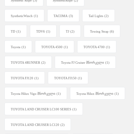
Synthetic Rope
(3)
SyntheticRope
(2)
SyntheticWinch
(1)
TACOMA
(3)
Tail Lights
(2)
TD
(1)
TDV6
(1)
TJ
(2)
Towing Strap
(6)
Toyota
(1)
TOYOTA 4500
(1)
TOYOTA 4700
(1)
TOYOTA 4RUNNER
(2)
Toyota FJ Cruiser შნორკელი
(1)
TOYOTA FJ120
(1)
TOYOTA FJ150
(1)
Toyota Hilux Vigo შნორკელი
(1)
Toyota Hilux შნორკელი
(1)
TOYOTA LAND CRUISER LC100 SERIES
(1)
TOYOTA LAND CRUISER LC120
(2)