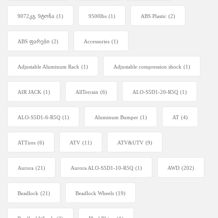
9072კგ. 9ტონა
(1)
9500lbs
(1)
ABS Plastic
(2)
ABS ფარები
(2)
Accessories
(1)
Adjustable Aluminum Rack
(1)
Adjustable compression shock
(1)
AIR JACK
(1)
AllTerrain
(6)
ALO-S5D1-20-R5Q
(1)
ALO-S5D1-6-R5Q
(1)
Aluminum Bumper
(1)
AT
(4)
ATTires
(6)
ATV
(11)
ATV&UTV
(9)
Aurora
(21)
Aurora ALO-S5D1-10-R5Q
(1)
AWD
(202)
Beadlock
(21)
Beadlock Wheels
(19)