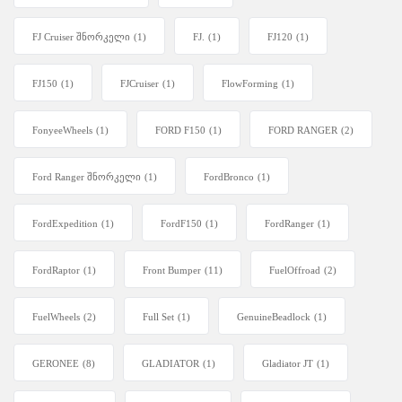
FJ Cruiser შნორკელი
(1)
FJ.
(1)
FJ120
(1)
FJ150
(1)
FJCruiser
(1)
FlowForming
(1)
FonyeeWheels
(1)
FORD F150
(1)
FORD RANGER
(2)
Ford Ranger შნორკელი
(1)
FordBronco
(1)
FordExpedition
(1)
FordF150
(1)
FordRanger
(1)
FordRaptor
(1)
Front Bumper
(11)
FuelOffroad
(2)
FuelWheels
(2)
Full Set
(1)
GenuineBeadlock
(1)
GERONEE
(8)
GLADIATOR
(1)
Gladiator JT
(1)