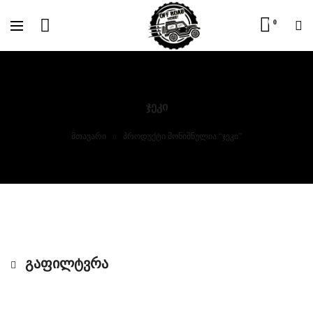
0
ᲯᲔᲙᲘ
მთავარი
პროდუქტი მონიშნულია “ჯეკი”
ᲒᲐᲤᲘᲚᲢᲕᲠᲐ