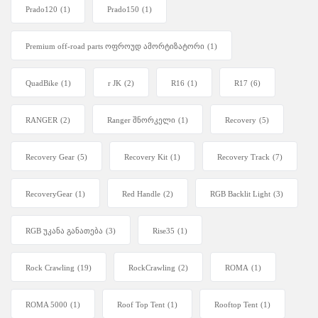
Prado120
(1)
Prado150
(1)
Premium off-road parts ოფროუდ ამორტიზატორი
(1)
QuadBike
(1)
r JK
(2)
R16
(1)
R17
(6)
RANGER
(2)
Ranger შნორკელი
(1)
Recovery
(5)
Recovery Gear
(5)
Recovery Kit
(1)
Recovery Track
(7)
RecoveryGear
(1)
Red Handle
(2)
RGB Backlit Light
(3)
RGB უკანა განათება
(3)
Rise35
(1)
Rock Crawling
(19)
RockCrawling
(2)
ROMA
(1)
ROMA 5000
(1)
Roof Top Tent
(1)
Rooftop Tent
(1)