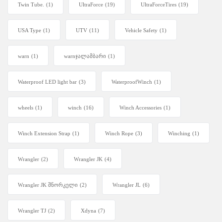
Twin Tube.
(1)
UltraForce
(19)
UltraForceTires
(19)
USA Type
(1)
UTV
(11)
Vehicle Safety
(1)
warn
(1)
warnჯალამბარი
(1)
Waterproof LED light bar
(3)
WaterproofWinch
(1)
wheels
(1)
winch
(16)
Winch Accessories
(1)
Winch Extension Strap
(1)
Winch Rope
(3)
Winching
(1)
Wrangler
(2)
Wrangler JK
(4)
Wrangler JK შნორკელი
(2)
Wrangler JL
(6)
Wrangler TJ
(2)
Xdyna
(7)