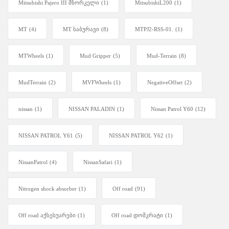
Mitsubishi Pajero III შნორკელი
(1)
MitsubishiL200
(1)
MT
(4)
MT საბურავი
(8)
MTPJ2-RSS-01.
(1)
MTWheels
(1)
Mud Gripper
(5)
Mud-Terrain
(8)
MudTerrain
(2)
MVFWheels
(1)
NegativeOffset
(2)
nissan
(1)
NISSAN PALADIN
(1)
Nissan Patrol Y60
(12)
NISSAN PATROL Y61
(5)
NISSAN PATROL Y62
(1)
NissanPatrol
(4)
NissanSafari
(1)
Nitrogen shock absorber
(1)
Off road
(91)
Off road აქსესუარები
(1)
Off road დომკრატი
(1)