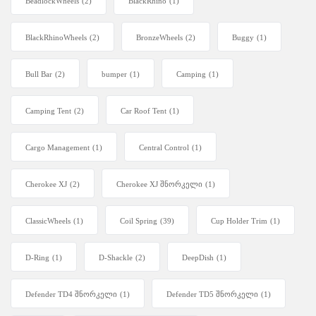
BeadlockWheels
(2)
BlackRhino
(1)
BlackRhinoWheels
(2)
BronzeWheels
(2)
Buggy
(1)
Bull Bar
(2)
bumper
(1)
Camping
(1)
Camping Tent
(2)
Car Roof Tent
(1)
Cargo Management
(1)
Central Control
(1)
Cherokee XJ
(2)
Cherokee XJ შნორკელი
(1)
ClassicWheels
(1)
Coil Spring
(39)
Cup Holder Trim
(1)
D-Ring
(1)
D-Shackle
(2)
DeepDish
(1)
Defender TD4 შნორკელი
(1)
Defender TD5 შნორკელი
(1)