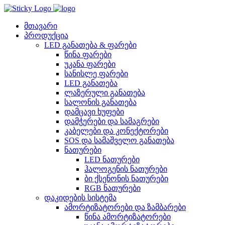
Skip
to
content
მთავარი
პროდუქცია
LED განათება & ფარები
წინა ფარები
უკანა ფარები
სანისლე ფარები
LED განათება
ლაზერული განათება
სალონის განათება
დამცავი ხუფები
დამჭერები და სამაგრები
კაბელები და კონექტორები
SOS და სამაშველო განათება
ნათურები
LED ნათურები
ჰალოგენის ნათურები
ბი ქსენონის ნათურები
RGB ნათურები
დაკიდების სისტემა
ამორტიზატორები და ზამბარები
წინა ამორტიზატორები