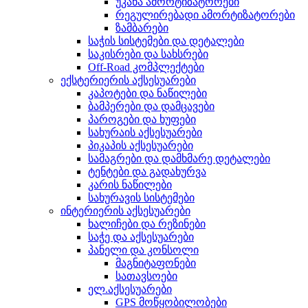
უკანა ამორტიზატორები
რეგულირებადი ამორტიზატორები
ზამბარები
საჭის სისტემები და დეტალები
საკისრები და სახსრები
Off-Road კომპლექტები
ექსტერიერის აქსესუარები
კაპოტები და ნაწილები
ბამპერები და დამცავები
პაროგები და ხუფები
სახურაის აქსესუარები
პიკაპის აქსესუარები
სამაგრები და დამხმარე დეტალები
ტენტები და გადახურვა
კარის ნაწილები
სახურავის სისტემები
ინტერიერის აქსესუარები
ხალიჩები და რეზინები
საჭე და აქსესუარები
პანელი და კონსოლი
მაგნიტაფონები
სათავსოები
ელ.აქსესუარები
GPS მოწყობილობები