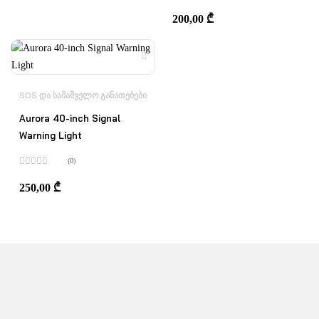
შეფასება
0
,
200,00
₾
5-
დან
SOS ᲓᲐ ᲡᲐᲛᲐᲨᲕᲔᲚᲝ ᲒᲐᲜᲐᲗᲔᲑᲔᲑᲘ
Aurora 40-inch Signal
Warning Light
(0)
შეფასება
0
,
250,00
₾
5-
დან