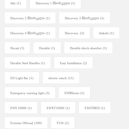
diki
(1)
Discovery 1 შნორკელი
(1)
Discovery 2 შნორკელი
(1)
Discovery 3 შნორკელი
(1)
Discovery 4 შნორკელი
(1)
Discovery.
(3)
diskebi
(1)
Ducati
(1)
Durable
(1)
Durable shock absorber
(1)
Durable Steel Handles
(1)
Easy Installation
(2)
ED Light Bar
(1)
electric winch
(11)
Emergency warning light
(3)
EWBSeries
(1)
EWS 10000
(1)
EWXT10000
(1)
EXOTRED
(1)
Extreme Offroad
(100)
F150
(2)