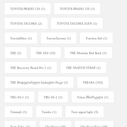
TOYOTA PRADO 120
(1)
TOYOTA PRADO 150
(1)
TOYOTA TACOMA
(2)
TOYOTA TACOMA 2GEN
(1)
ToyotaHilux
(1)
ToyotaTacoma
(1)
Traction Aid
(1)
TRE
(2)
TRE 4X4
(10)
TRE Modular Bed Rack
(1)
TRE Recovery Board Pro 2
(1)
TRE SNATCH STRAP
(1)
TRE მოდულარული სათავსო რაკი
(1)
TRE4X4
(193)
TRG-SS-1
(1)
TRG-SS-2
(1)
Triton შნორკელი
(1)
Triumph
(1)
Tundra
(1)
Turn signal light
(3)
Twin Tube.
(1)
UltraForce
(19)
UltraForceTires
(19)