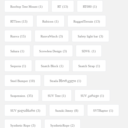
Rooftop Tent Mount
(1)
RT
(13)
RT080
(1)
RTTires
(13)
Rubicon
(1)
RuggedTerrain
(13)
Runva
(15)
RunvaWinch
(3)
Safety light bar
(3)
Sahara
(1)
Screwless Design
(3)
SDV6.
(1)
Sequoia
(1)
Snatch Block
(1)
Snatch Strap
(1)
Steel Bumper
(10)
Strada შნორკელი
(1)
Suspension.
(35)
SUV Tent
(1)
SUV კარავი
(1)
SUV ჯალამბარი
(3)
Suzuki Jimny
(8)
SVTRaptor
(1)
Synthetic Rope
(3)
SyntheticRope
(2)