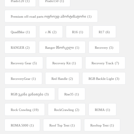
Prado120
(1)
Prado150
(1)
Premium off-road parts ოფროუდ ამორტიზატორი
(1)
QuadBike
(1)
r JK
(2)
R16
(1)
R17
(6)
RANGER
(2)
Ranger შნორკელი
(1)
Recovery
(5)
Recovery Gear
(5)
Recovery Kit
(1)
Recovery Track
(7)
RecoveryGear
(1)
Red Handle
(2)
RGB Backlit Light
(3)
RGB უკანა განათება
(3)
Rise35
(1)
Rock Crawling
(19)
RockCrawling
(2)
ROMA
(1)
ROMA 5000
(1)
Roof Top Tent
(1)
Rooftop Tent
(1)