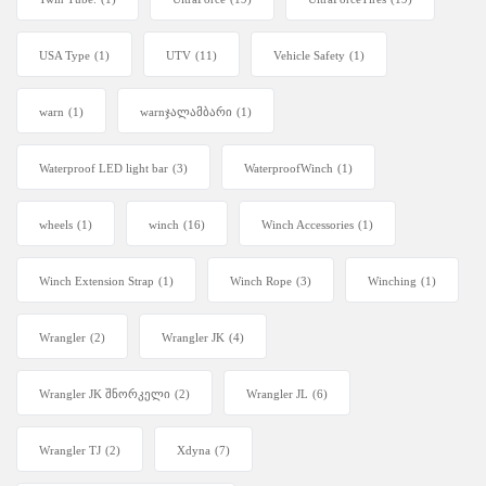
USA Type
(1)
UTV
(11)
Vehicle Safety
(1)
warn
(1)
warnჯალამბარი
(1)
Waterproof LED light bar
(3)
WaterproofWinch
(1)
wheels
(1)
winch
(16)
Winch Accessories
(1)
Winch Extension Strap
(1)
Winch Rope
(3)
Winching
(1)
Wrangler
(2)
Wrangler JK
(4)
Wrangler JK შნორკელი
(2)
Wrangler JL
(6)
Wrangler TJ
(2)
Xdyna
(7)