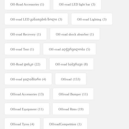
Off-Road Accessories
(1)
Off-road LED light bar
(3)
Off-road LED განათების ზოლი
(3)
Off-road Lighting
(3)
Off-road Recovery
(1)
Off-road shock absorber
(1)
Off-road Tent
(1)
Off-road აღჭურვილობა
(5)
Off-Road დისკი
(22)
Off-road საბურავი
(8)
Off-road ჯალამბარი
(4)
Offroad
(153)
Offroad Accessories
(13)
Offroad Bumper
(11)
Offroad Equipment
(11)
Offroad Rims
(19)
Offroad Tyres
(4)
OffroadCompetition
(1)