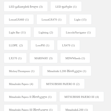
LED განათების ზოლი
(3)
LED ფარები
(1)
LexusGX460
(1)
LexusGX470
(1)
Light
(15)
Light Bar
(11)
Lighting
(2)
LincolnNavigator
(1)
LLDPE.
(2)
LowPSI
(1)
LX470
(1)
LX570
(1)
MARSWAY
(3)
MDWWheels
(1)
MickeyThompson
(1)
Mitsubishi L200 შნორკელი
(1)
Mitsubishi Pajero
(4)
MITSUBISHI PAJERO II
(2)
Mitsubishi Pajero II შნორკელი
(1)
MITSUBISHI PAJERO III
(4)
Mitsubishi Pajero III შნორკელი
(1)
MitsubishiL200
(1)