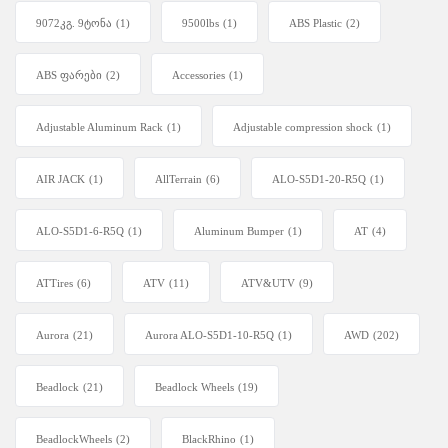
9072კგ. 9ტონა
(1)
9500lbs
(1)
ABS Plastic
(2)
ABS ფარები
(2)
Accessories
(1)
Adjustable Aluminum Rack
(1)
Adjustable compression shock
(1)
AIR JACK
(1)
AllTerrain
(6)
ALO-S5D1-20-R5Q
(1)
ALO-S5D1-6-R5Q
(1)
Aluminum Bumper
(1)
AT
(4)
ATTires
(6)
ATV
(11)
ATV&UTV
(9)
Aurora
(21)
Aurora ALO-S5D1-10-R5Q
(1)
AWD
(202)
Beadlock
(21)
Beadlock Wheels
(19)
BeadlockWheels
(2)
BlackRhino
(1)