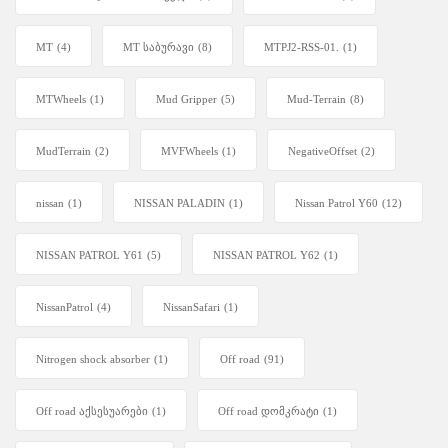
MT
(4)
MT საბურავი
(8)
MTPJ2-RSS-01.
(1)
MTWheels
(1)
Mud Gripper
(5)
Mud-Terrain
(8)
MudTerrain
(2)
MVFWheels
(1)
NegativeOffset
(2)
nissan
(1)
NISSAN PALADIN
(1)
Nissan Patrol Y60
(12)
NISSAN PATROL Y61
(5)
NISSAN PATROL Y62
(1)
NissanPatrol
(4)
NissanSafari
(1)
Nitrogen shock absorber
(1)
Off road
(91)
Off road აქსესუარები
(1)
Off road დომკრატი
(1)