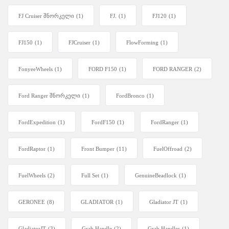
FJ Cruiser შნორკელი
(1)
FJ.
(1)
FJ120
(1)
FJ150
(1)
FJCruiser
(1)
FlowForming
(1)
FonyeeWheels
(1)
FORD F150
(1)
FORD RANGER
(2)
Ford Ranger შნორკელი
(1)
FordBronco
(1)
FordExpedition
(1)
FordF150
(1)
FordRanger
(1)
FordRaptor
(1)
Front Bumper
(11)
FuelOffroad
(2)
FuelWheels
(2)
Full Set
(1)
GenuineBeadlock
(1)
GERONEE
(8)
GLADIATOR
(1)
Gladiator JT
(1)
GladiatorJT
(3)
Grab Handle
(2)
Grab Handles
(1)