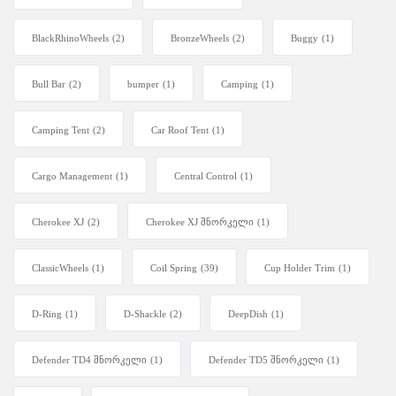
BlackRhinoWheels
(2)
BronzeWheels
(2)
Buggy
(1)
Bull Bar
(2)
bumper
(1)
Camping
(1)
Camping Tent
(2)
Car Roof Tent
(1)
Cargo Management
(1)
Central Control
(1)
Cherokee XJ
(2)
Cherokee XJ შნორკელი
(1)
ClassicWheels
(1)
Coil Spring
(39)
Cup Holder Trim
(1)
D-Ring
(1)
D-Shackle
(2)
DeepDish
(1)
Defender TD4 შნორკელი
(1)
Defender TD5 შნორკელი
(1)